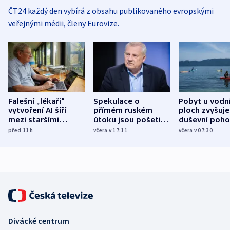
ČT24 každý den vybírá z obsahu publikovaného evropskými
veřejnými médii, členy Eurovize.
Falešní „lékaři“
Spekulace o
Pobyt u vodn
vytvoření AI šíří
přímém ruském
ploch zvyšuje
mezi staršími
útoku jsou pošetilé,
duševní poho
Poláky nebezpečné
míní estonský
ukázala
před 11
h
včera v 17:11
včera v 07:30
zdravotní rady
bezpečnostní
mezinárodní 
expert
Divácké centrum