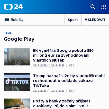
Sport
SLEDOVAT
Rubriky
TÉMA
Google Play
EK vyměřila Googlu pokutu 890
milionů eur za zvýhodňování
vlastních služeb
23. 7. 2026
23. 7. 2026
|
ČTK
Trump naznačil, že by v pondělí mohl
rozhodnout o odkladu zákazu
TikToku
18. 1. 2025
18. 1. 2025
|
ČTK
Pošty a banky začaly přijímat
eDoklady. Půjde s nimi i volit