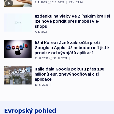
2. 1. 2025
2. 1. 2025
|
ČTK
,
ČT24
Jízdenku na vlaky ve Zlínském kraji si
lze nově pořídit přes mobil i v e-
shopu
4. 1. 2023
|
Jižní Korea rázně zakročila proti
Googlu a Applu. Už nebudou mít jisté
provize od vývojářů aplikací
31. 8. 2021
31. 8. 2021
|
Itálie dala Googlu pokutu přes 100
milionů eur, znevýhodňoval cizí
aplikace
13. 5. 2021
|
Evropský pohled