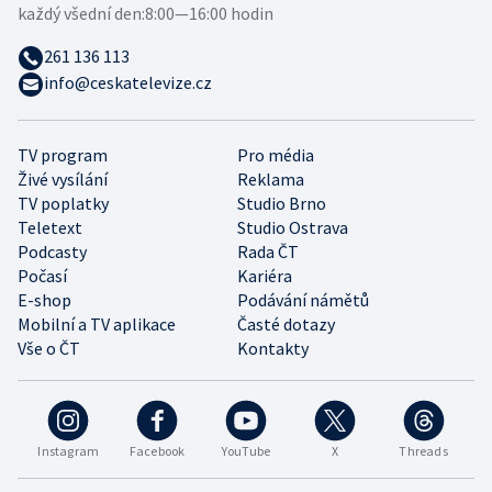
každý všední den:
8:00—16:00 hodin
261 136 113
info@ceskatelevize.cz
TV program
Pro média
Živé vysílání
Reklama
TV poplatky
Studio Brno
Teletext
Studio Ostrava
Podcasty
Rada ČT
Počasí
Kariéra
E-shop
Podávání námětů
Mobilní a TV aplikace
Časté dotazy
Vše o ČT
Kontakty
Instagram
Facebook
YouTube
X
Threads