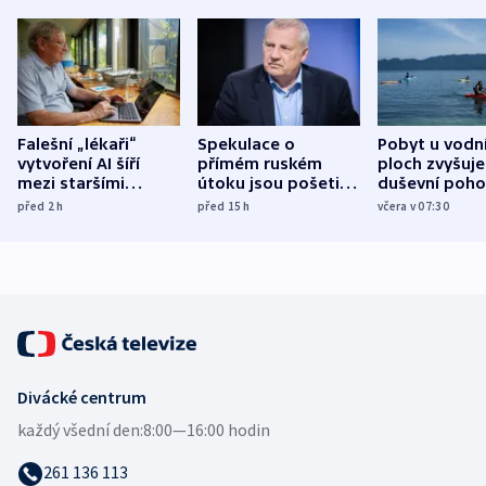
Falešní „lékaři“
Spekulace o
Pobyt u vodn
vytvoření AI šíří
přímém ruském
ploch zvyšuje
mezi staršími
útoku jsou pošetilé,
duševní poho
Poláky nebezpečné
míní estonský
ukázala
před 2
h
před 15
h
včera v 07:30
zdravotní rady
bezpečnostní
mezinárodní 
expert
Divácké centrum
každý všední den:
8:00—16:00 hodin
261 136 113