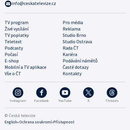
info@ceskatelevize.cz
TV program
Pro média
Živé vysílání
Reklama
TV poplatky
Studio Brno
Teletext
Studio Ostrava
Podcasty
Rada ČT
Počasí
Kariéra
E-shop
Podávání námětů
Mobilní a TV aplikace
Časté dotazy
Vše o ČT
Kontakty
Instagram
Facebook
YouTube
X
Threads
© Česká televize
•
•
English
Ochrana soukromí
Přístupnost