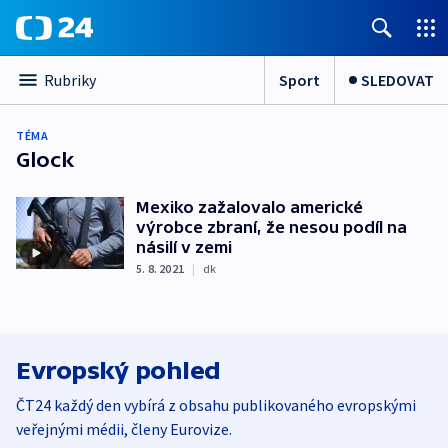
Sport
SLEDOVAT
Rubriky
TÉMA
Glock
Mexiko zažalovalo americké
výrobce zbraní, že nesou podíl na
násilí v zemi
5. 8. 2021
|
dk
Evropský pohled
ČT24 každý den vybírá z obsahu publikovaného evropskými
veřejnými médii, členy Eurovize.