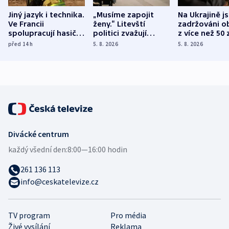
Jiný jazyk i technika.
„Musíme zapojit
Na Ukrajině j
Ve Francii
ženy.“ Litevští
zadržováni o
spolupracují hasiči z
politici zvažují
z více než 50 
různých zemí
dohodu o
Bojovali na s
před 14
h
5. 8. 2026
5. 8. 2026
demografii
Ruska
Divácké centrum
každý všední den:
8:00—16:00 hodin
261 136 113
info@ceskatelevize.cz
TV program
Pro média
Živé vysílání
Reklama