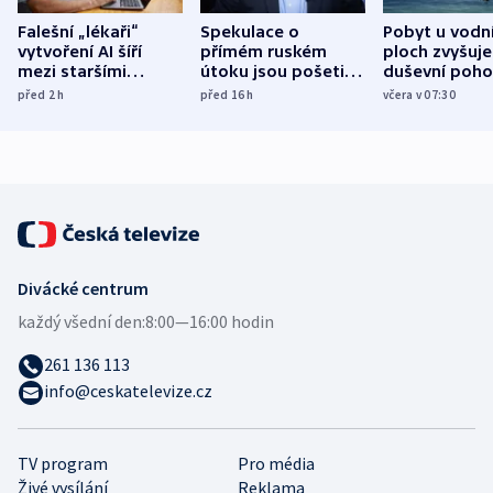
Falešní „lékaři“
Spekulace o
Pobyt u vodn
vytvoření AI šíří
přímém ruském
ploch zvyšuje
mezi staršími
útoku jsou pošetilé,
duševní poho
Poláky nebezpečné
míní estonský
ukázala
před 2
h
před 16
h
včera v 07:30
zdravotní rady
bezpečnostní
mezinárodní 
expert
Divácké centrum
každý všední den:
8:00—16:00 hodin
261 136 113
info@ceskatelevize.cz
TV program
Pro média
Živé vysílání
Reklama