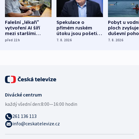
Falešní „lékaři“
Spekulace o
Pobyt u vodn
vytvoření AI šíří
přímém ruském
ploch zvyšuje
mezi staršími
útoku jsou pošetilé,
duševní poho
Poláky nebezpečné
míní estonský
ukázala
před 22
h
7. 8. 2026
7. 8. 2026
zdravotní rady
bezpečnostní
mezinárodní 
expert
Divácké centrum
každý všední den:
8:00—16:00 hodin
261 136 113
info@ceskatelevize.cz