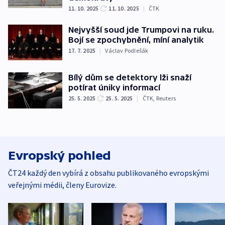
11. 10. 2025
11. 10. 2025
|
ČTK
Nejvyšší soud jde Trumpovi na ruku.
Bojí se zpochybnění, míní analytik
17. 7. 2025
|
Václav Podlešák
Bílý dům se detektory lži snaží
potírat úniky informací
25. 5. 2025
25. 5. 2025
|
ČTK
,
Reuters
Evropský pohled
ČT24 každý den vybírá z obsahu publikovaného evropskými
veřejnými médii, členy Eurovize.