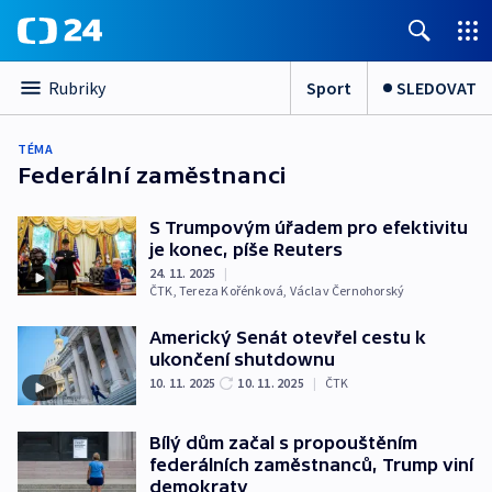
Sport
SLEDOVAT
Rubriky
TÉMA
Federální zaměstnanci
S Trumpovým úřadem pro efektivitu
je konec, píše Reuters
24. 11. 2025
|
ČTK
,
Tereza Kořénková
,
Václav Černohorský
Americký Senát otevřel cestu k
ukončení shutdownu
10. 11. 2025
10. 11. 2025
|
ČTK
Bílý dům začal s propouštěním
federálních zaměstnanců, Trump viní
demokraty