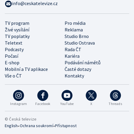
info@ceskatelevize.cz
TV program
Pro média
Živé vysílání
Reklama
TV poplatky
Studio Brno
Teletext
Studio Ostrava
Podcasty
Rada ČT
Počasí
Kariéra
E-shop
Podávání námětů
Mobilní a TV aplikace
Časté dotazy
Vše o ČT
Kontakty
Instagram
Facebook
YouTube
X
Threads
© Česká televize
•
•
English
Ochrana soukromí
Přístupnost