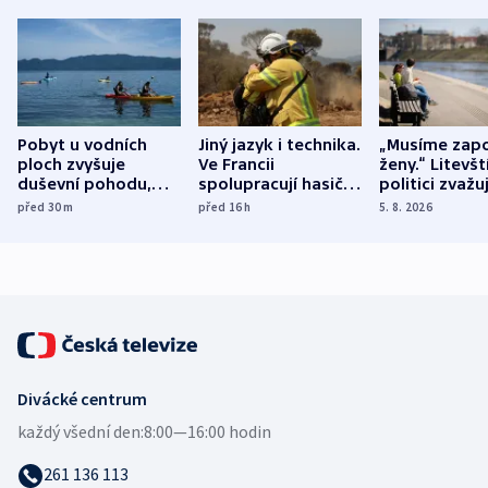
Pobyt u vodních
Jiný jazyk i technika.
„Musíme zapo
ploch zvyšuje
Ve Francii
ženy.“ Litevšt
duševní pohodu,
spolupracují hasiči z
politici zvažuj
ukázala
různých zemí
dohodu o
před 30
m
před 16
h
5. 8. 2026
mezinárodní studie
demografii
Divácké centrum
každý všední den:
8:00—16:00 hodin
261 136 113