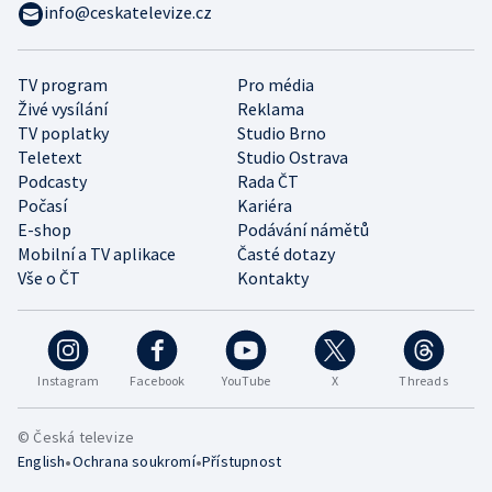
info@ceskatelevize.cz
TV program
Pro média
Živé vysílání
Reklama
TV poplatky
Studio Brno
Teletext
Studio Ostrava
Podcasty
Rada ČT
Počasí
Kariéra
E-shop
Podávání námětů
Mobilní a TV aplikace
Časté dotazy
Vše o ČT
Kontakty
Instagram
Facebook
YouTube
X
Threads
© Česká televize
•
•
English
Ochrana soukromí
Přístupnost