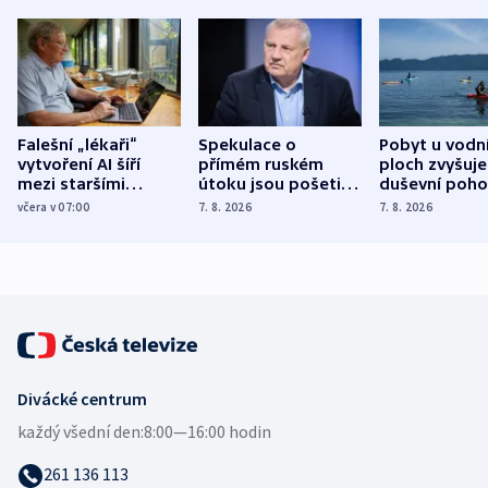
Falešní „lékaři“
Spekulace o
Pobyt u vodn
vytvoření AI šíří
přímém ruském
ploch zvyšuje
mezi staršími
útoku jsou pošetilé,
duševní poho
Poláky nebezpečné
míní estonský
ukázala
včera v 07:00
7. 8. 2026
7. 8. 2026
zdravotní rady
bezpečnostní
mezinárodní 
expert
Divácké centrum
každý všední den:
8:00—16:00 hodin
261 136 113