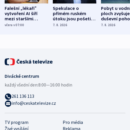
Falešní „lékaři“
Spekulace o
Pobyt u vodn
vytvoření AI šíří
přímém ruském
ploch zvyšuje
mezi staršími
útoku jsou pošetilé,
duševní poho
Poláky nebezpečné
míní estonský
ukázala
včera v 07:00
7. 8. 2026
7. 8. 2026
zdravotní rady
bezpečnostní
mezinárodní 
expert
Divácké centrum
každý všední den:
8:00—16:00 hodin
261 136 113
info@ceskatelevize.cz
TV program
Pro média
Živé vysílání
Reklama