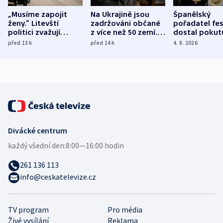
„Musíme zapojit
Na Ukrajině jsou
Španělský
ženy.“ Litevští
zadržováni občané
pořadatel fes
politici zvažují
z více než 50 zemí.
dostal pokut
dohodu o
Bojovali na straně
nekalé prakti
před 13
h
před 14
h
4. 8. 2026
demografii
Ruska
Divácké centrum
každý všední den:
8:00—16:00 hodin
261 136 113
info@ceskatelevize.cz
TV program
Pro média
Živé vysílání
Reklama