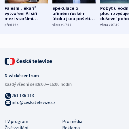
Falešní „lékaři“
Spekulace o
Pobyt u vodn
vytvoření AI šíří
přímém ruském
ploch zvyšuje
mezi staršími
útoku jsou pošetilé,
duševní poho
Poláky nebezpečné
míní estonský
ukázala
před 16
h
včera v 17:11
včera v 07:30
zdravotní rady
bezpečnostní
mezinárodní 
expert
Divácké centrum
každý všední den:
8:00—16:00 hodin
261 136 113
info@ceskatelevize.cz
TV program
Pro média
Živé vysílání
Reklama