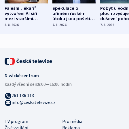
Falešní „lékaři“
Spekulace o
Pobyt u vodn
vytvoření AI šíří
přímém ruském
ploch zvyšuje
mezi staršími
útoku jsou pošetilé,
duševní poho
Poláky nebezpečné
míní estonský
ukázala
8. 8. 2026
7. 8. 2026
7. 8. 2026
zdravotní rady
bezpečnostní
mezinárodní 
expert
Divácké centrum
každý všední den:
8:00—16:00 hodin
261 136 113
info@ceskatelevize.cz
TV program
Pro média
Živé vysílání
Reklama