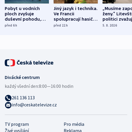
Pobyt u vodních
Jiný jazyk i technika.
„Musíme zapo
ploch zvyšuje
Ve Francii
ženy.“ Litevšt
duševní pohodu,
spolupracují hasiči z
politici zvažuj
ukázala
různých zemí
dohodu o
před 6
h
před 22
h
5. 8. 2026
mezinárodní studie
demografii
Divácké centrum
každý všední den:
8:00—16:00 hodin
261 136 113
info@ceskatelevize.cz
TV program
Pro média
Živé vysílání
Reklama