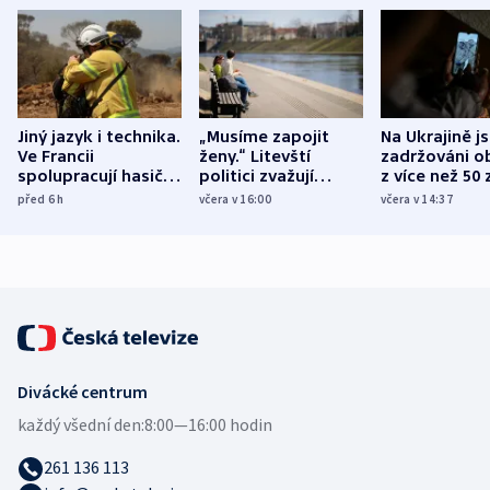
Jiný jazyk i technika.
„Musíme zapojit
Na Ukrajině j
Ve Francii
ženy.“ Litevští
zadržováni o
spolupracují hasiči z
politici zvažují
z více než 50 
různých zemí
dohodu o
Bojovali na s
před 6
h
včera v 16:00
včera v 14:37
demografii
Ruska
Divácké centrum
každý všední den:
8:00—16:00 hodin
261 136 113