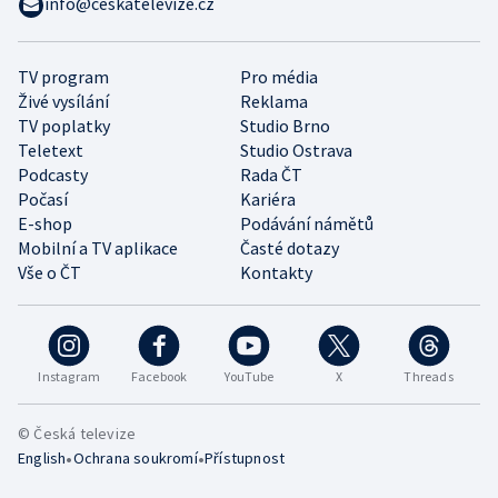
info@ceskatelevize.cz
TV program
Pro média
Živé vysílání
Reklama
TV poplatky
Studio Brno
Teletext
Studio Ostrava
Podcasty
Rada ČT
Počasí
Kariéra
E-shop
Podávání námětů
Mobilní a TV aplikace
Časté dotazy
Vše o ČT
Kontakty
Instagram
Facebook
YouTube
X
Threads
© Česká televize
•
•
English
Ochrana soukromí
Přístupnost