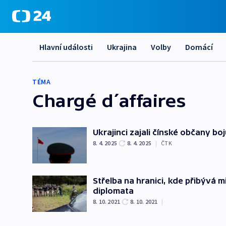
Hlavní události
Ukrajina
Volby
Domácí
TÉMA
Chargé d´affaires
Ukrajinci zajali čínské občany boj
8. 4. 2025
8. 4. 2025
|
ČTK
Střelba na hranici, kde přibývá 
diplomata
8. 10. 2021
8. 10. 2021
|