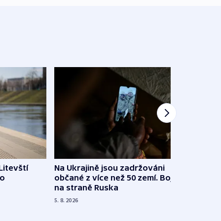
Litevští
Na Ukrajině jsou zadržováni
Španě
 o
občané z více než 50 zemí. Bojovali
dosta
na straně Ruska
4. 8. 20
5. 8. 2026