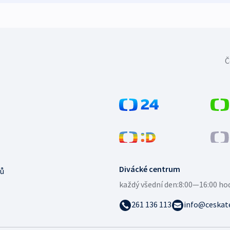
Č
Divácké centrum
ů
každý všední den:
8:00—16:00 ho
261 136 113
info@ceskate