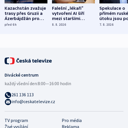
Kazachstán zvažuje
Falešní „lékaři“
Spekulace o
trasy přes Gruzii a
vytvoření AI šíří
přímém rusk
Ázerbájdžán pro
mezi staršími
útoku jsou po
vývoz ropy do
Poláky nebezpečné
míní estonsk
před 6
h
8. 8. 2026
7. 8. 2026
Evropy
zdravotní rady
bezpečnostn
expert
Divácké centrum
každý všední den:
8:00—16:00 hodin
261 136 113
info@ceskatelevize.cz
TV program
Pro média
Živé vysílání
Reklama