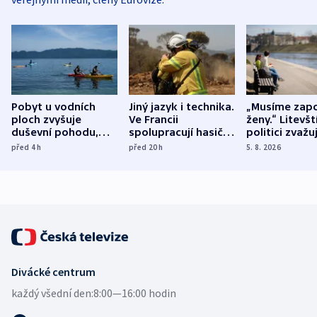
Pobyt u vodních
Jiný jazyk i technika.
„Musíme zapo
ploch zvyšuje
Ve Francii
ženy.“ Litevšt
duševní pohodu,
spolupracují hasiči z
politici zvažuj
ukázala
různých zemí
dohodu o
před 4
h
před 20
h
5. 8. 2026
mezinárodní studie
demografii
Divácké centrum
každý všední den:
8:00—16:00 hodin