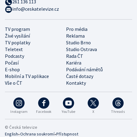
261 136 113
info@ceskatelevize.cz
TV program
Pro média
Živé vysílání
Reklama
TV poplatky
Studio Brno
Teletext
Studio Ostrava
Podcasty
Rada ČT
Počasí
Kariéra
E-shop
Podávání námětů
Mobilní a TV aplikace
Časté dotazy
Vše o ČT
Kontakty
Instagram
Facebook
YouTube
X
Threads
© Česká televize
•
•
English
Ochrana soukromí
Přístupnost