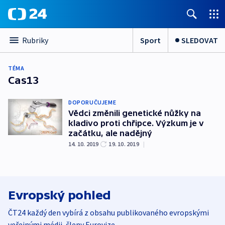
Sport
SLEDOVAT
Rubriky
TÉMA
Cas13
DOPORUČUJEME
Vědci změnili genetické nůžky na
kladivo proti chřipce. Výzkum je v
začátku, ale nadějný
14. 10. 2019
19. 10. 2019
|
Evropský pohled
ČT24 každý den vybírá z obsahu publikovaného evropskými
veřejnými médii, členy Eurovize.