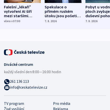
Falešní „lékaři“
Spekulace o
Pobyt u vodn
vytvoření AI šíří
přímém ruském
ploch zvyšuje
mezi staršími
útoku jsou pošetilé,
duševní poho
Poláky nebezpečné
míní estonský
ukázala
včera v 07:00
7. 8. 2026
7. 8. 2026
zdravotní rady
bezpečnostní
mezinárodní 
expert
Divácké centrum
každý všední den:
8:00—16:00 hodin
261 136 113
info@ceskatelevize.cz
TV program
Pro média
Živé vysílání
Reklama