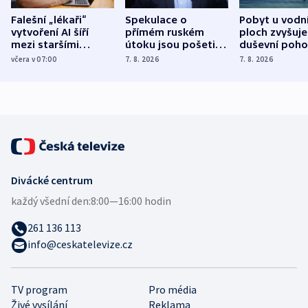
Falešní „lékaři“
Spekulace o
Pobyt u vodn
vytvoření AI šíří
přímém ruském
ploch zvyšuje
mezi staršími
útoku jsou pošetilé,
duševní poho
Poláky nebezpečné
míní estonský
ukázala
včera v 07:00
7. 8. 2026
7. 8. 2026
zdravotní rady
bezpečnostní
mezinárodní 
expert
Divácké centrum
každý všední den:
8:00—16:00 hodin
261 136 113
info@ceskatelevize.cz
TV program
Pro média
Živé vysílání
Reklama