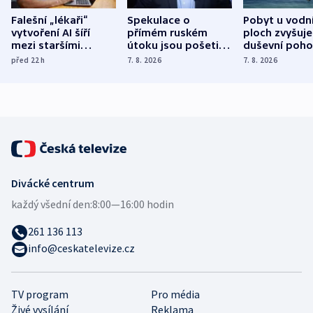
Falešní „lékaři“
Spekulace o
Pobyt u vodn
vytvoření AI šíří
přímém ruském
ploch zvyšuje
mezi staršími
útoku jsou pošetilé,
duševní poho
Poláky nebezpečné
míní estonský
ukázala
před 22
h
7. 8. 2026
7. 8. 2026
zdravotní rady
bezpečnostní
mezinárodní 
expert
Divácké centrum
každý všední den:
8:00—16:00 hodin
261 136 113
info@ceskatelevize.cz
TV program
Pro média
Živé vysílání
Reklama