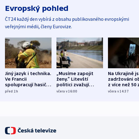
Evropský pohled
ČT24 každý den vybírá z obsahu publikovaného evropskými
veřejnými médii, členy Eurovize.
Jiný jazyk i technika.
„Musíme zapojit
Na Ukrajině j
Ve Francii
ženy.“ Litevští
zadržováni o
spolupracují hasiči z
politici zvažují
z více než 50 
různých zemí
dohodu o
Bojovali na s
před 2
h
včera v 16:00
včera v 14:37
demografii
Ruska