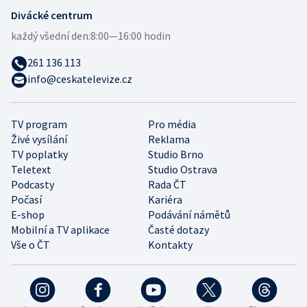
Divácké centrum
každý všední den:
8:00—16:00 hodin
261 136 113
info@ceskatelevize.cz
TV program
Pro média
Živé vysílání
Reklama
TV poplatky
Studio Brno
Teletext
Studio Ostrava
Podcasty
Rada ČT
Počasí
Kariéra
E-shop
Podávání námětů
Mobilní a TV aplikace
Časté dotazy
Vše o ČT
Kontakty