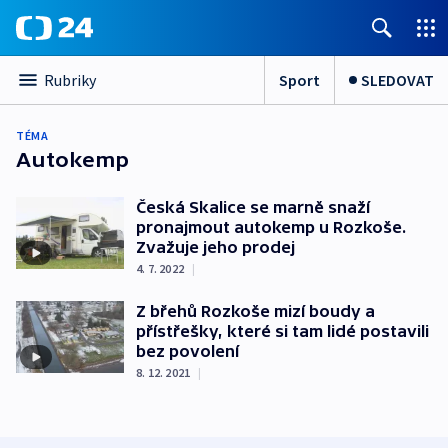
Sport
SLEDOVAT
Rubriky
TÉMA
Autokemp
Česká Skalice se marně snaží
pronajmout autokemp u Rozkoše.
Zvažuje jeho prodej
4. 7. 2022
|
Z břehů Rozkoše mizí boudy a
přístřešky, které si tam lidé postavili
bez povolení
8. 12. 2021
|