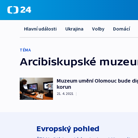
Hlavní události
Ukrajina
Volby
Domácí
TÉMA
Arcibiskupské muze
Muzeum umění Olomouc bude digit
korun
21. 4. 2021
|
Evropský pohled