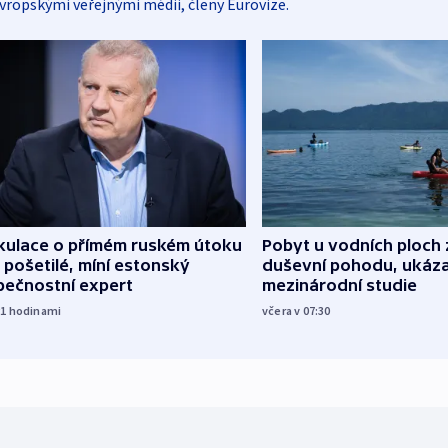
vropskými veřejnými médii, členy Eurovize.
kulace o přímém ruském útoku
Pobyt u vodních ploch 
 pošetilé, míní estonský
duševní pohodu, ukáza
pečnostní expert
mezinárodní studie
21
hodinami
včera v 07:30