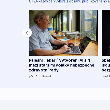
ČT24 každý den vybírá z obsahu publikovaného e
Falešní „lékaři“ vytvoření AI šíří
Spe
mezi staršími Poláky nebezpečné
jsou
zdravotní rady
bez
před 7
hodinami
před 