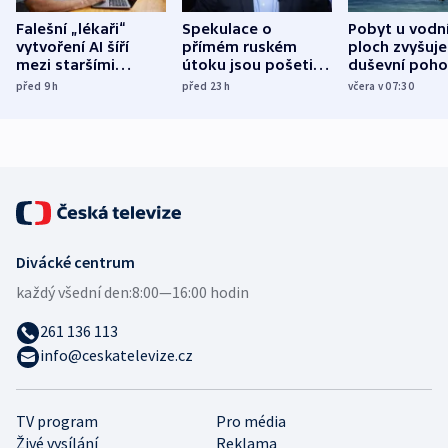
Falešní „lékaři“
Spekulace o
Pobyt u vodn
vytvoření AI šíří
přímém ruském
ploch zvyšuje
mezi staršími
útoku jsou pošetilé,
duševní poho
Poláky nebezpečné
míní estonský
ukázala
před 9
h
před 23
h
včera v 07:30
zdravotní rady
bezpečnostní
mezinárodní 
expert
Divácké centrum
každý všední den:
8:00—16:00 hodin
261 136 113
info@ceskatelevize.cz
TV program
Pro média
Živé vysílání
Reklama