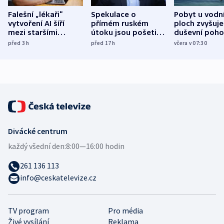
Falešní „lékaři“
Spekulace o
Pobyt u vodn
vytvoření AI šíří
přímém ruském
ploch zvyšuje
mezi staršími
útoku jsou pošetilé,
duševní poho
Poláky nebezpečné
míní estonský
ukázala
před 3
h
před 17
h
včera v 07:30
zdravotní rady
bezpečnostní
mezinárodní 
expert
Divácké centrum
každý všední den:
8:00—16:00 hodin
261 136 113
info@ceskatelevize.cz
TV program
Pro média
Živé vysílání
Reklama