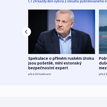
ČT24 každý den vybírá z obsahu publikovaného e
Spekulace o přímém ruském útoku
Poby
jsou pošetilé, míní estonský
duš
bezpečnostní expert
mez
před 10
hodinami
před 