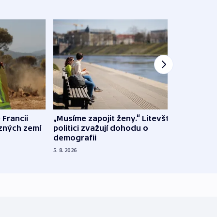
 Francii
„Musíme zapojit ženy.“ Litevští
Na Uk
ůzných zemí
politici zvažují dohodu o
občan
demografii
na s
5. 8. 2026
5. 8. 20