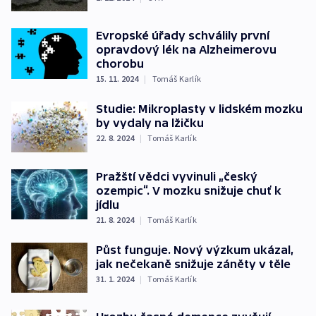
Evropské úřady schválily první
opravdový lék na Alzheimerovu
chorobu
15. 11. 2024
|
Tomáš Karlík
Studie: Mikroplasty v lidském mozku
by vydaly na lžičku
22. 8. 2024
|
Tomáš Karlík
Pražští vědci vyvinuli „český
ozempic“. V mozku snižuje chuť k
jídlu
21. 8. 2024
|
Tomáš Karlík
Půst funguje. Nový výzkum ukázal,
jak nečekaně snižuje záněty v těle
31. 1. 2024
|
Tomáš Karlík