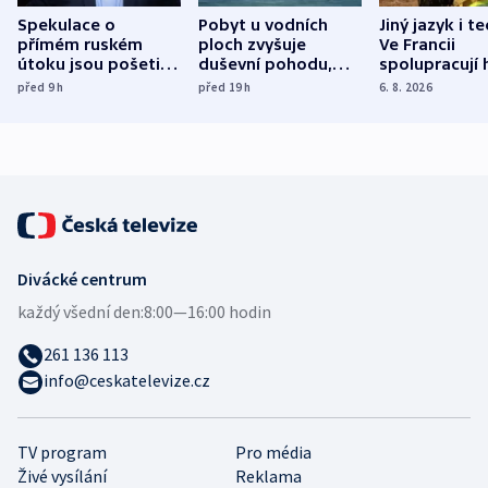
Spekulace o
Pobyt u vodních
Jiný jazyk i t
přímém ruském
ploch zvyšuje
Ve Francii
útoku jsou pošetilé,
duševní pohodu,
spolupracují h
míní estonský
ukázala
různých zemí
před 9
h
před 19
h
6. 8. 2026
bezpečnostní
mezinárodní studie
expert
Divácké centrum
každý všední den:
8:00—16:00 hodin
261 136 113
info@ceskatelevize.cz
TV program
Pro média
Živé vysílání
Reklama