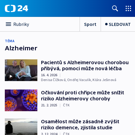
Sport
SLEDOVAT
Rubriky
TÉMA
Alzheimer
Pacientů s Alzheimerovou chorobou
přibývá, pomoci může nová léčba
16. 4. 2026
|
Denisa Čížková
,
Ondřej Vaculík
,
Klára Ješinová
Očkování proti chřipce může snížit
riziko Alzheimerovy choroby
21. 2. 2025
|
ČTK
Osamělost může zásadně zvýšit
riziko demence, zjistila studie
2. 12. 2024
|
ČTK