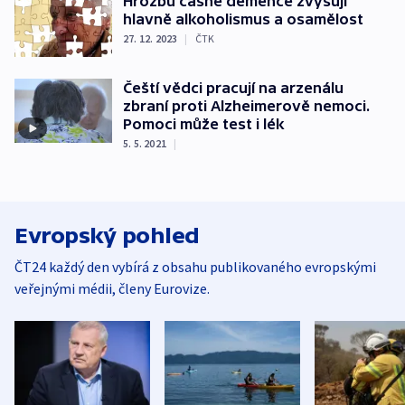
Hrozbu časné demence zvyšují
hlavně alkoholismus a osamělost
27. 12. 2023
|
ČTK
Čeští vědci pracují na arzenálu
zbraní proti Alzheimerově nemoci.
Pomoci může test i lék
5. 5. 2021
|
Evropský pohled
ČT24 každý den vybírá z obsahu publikovaného evropskými
veřejnými médii, členy Eurovize.