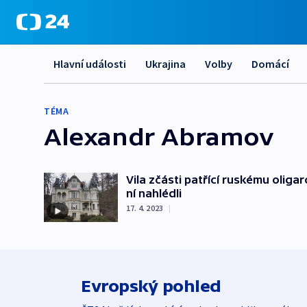
Hlavní události
Ukrajina
Volby
Domácí
TÉMA
Alexandr Abramov
Vila zčásti patřící ruskému oliga
ní nahlédli
17. 4. 2023
|
Evropský pohled