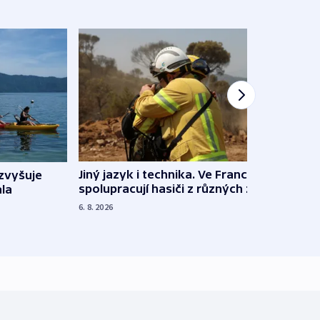
Jiný jazyk i technika. Ve Francii
zvyšuje
„Musí
spolupracují hasiči z různých zemí
la
polit
demo
6. 8. 2026
5. 8. 20