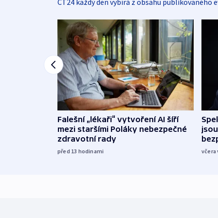
ČT24 každý den vybírá z obsahu publikovaného e
Falešní „lékaři“ vytvoření AI šíří
Spe
mezi staršími Poláky nebezpečné
jsou
zdravotní rady
bez
před 13
hodinami
včera 