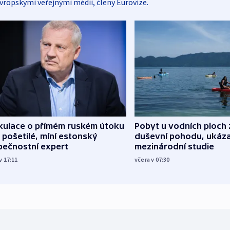
vropskými veřejnými médii, členy Eurovize.
kulace o přímém ruském útoku
Pobyt u vodních ploch 
 pošetilé, míní estonský
duševní pohodu, ukáza
pečnostní expert
mezinárodní studie
v 17:11
včera v 07:30