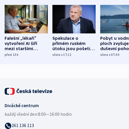
Falešní „lékaři“
Spekulace o
Pobyt u vodn
vytvoření AI šíří
přímém ruském
ploch zvyšuje
mezi staršími
útoku jsou pošetilé,
duševní poho
Poláky nebezpečné
míní estonský
ukázala
před 13
h
včera v 17:11
včera v 07:30
zdravotní rady
bezpečnostní
mezinárodní 
expert
Divácké centrum
každý všední den:
8:00—16:00 hodin
261 136 113