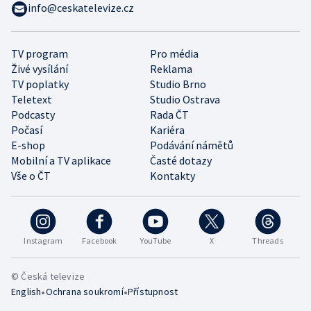
info@ceskatelevize.cz
TV program
Pro média
Živé vysílání
Reklama
TV poplatky
Studio Brno
Teletext
Studio Ostrava
Podcasty
Rada ČT
Počasí
Kariéra
E-shop
Podávání námětů
Mobilní a TV aplikace
Časté dotazy
Vše o ČT
Kontakty
Instagram
Facebook
YouTube
X
Threads
© Česká televize
•
•
English
Ochrana soukromí
Přístupnost