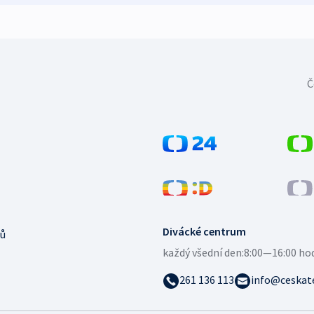
Č
Divácké centrum
ů
každý všední den:
8:00—16:00 ho
261 136 113
info@ceskate