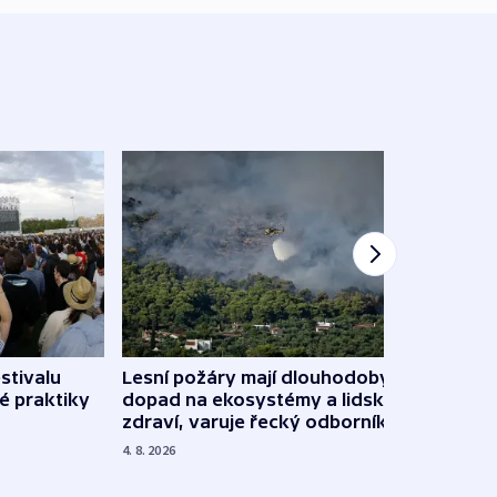
stivalu
Lesní požáry mají dlouhodobý
Ukraj
é praktiky
dopad na ekosystémy a lidské
Franc
zdraví, varuje řecký odborník
požá
4. 8. 2026
3. 8. 20