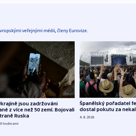
vropskými veřejnými médii, členy Eurovize.
Španělský pořadatel fe
krajině jsou zadržováni
dostal pokutu za nekal
né z více než 50 zemí. Bojovali
straně Ruska
4. 8. 2026
20
hodinami