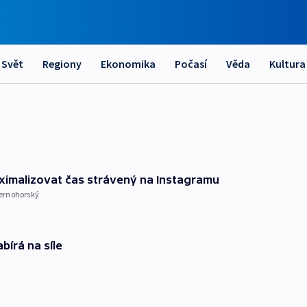
Svět
Regiony
Ekonomika
Počasí
Věda
Kultura
ximalizovat čas strávený na Instagramu
ernohorský
bírá na síle