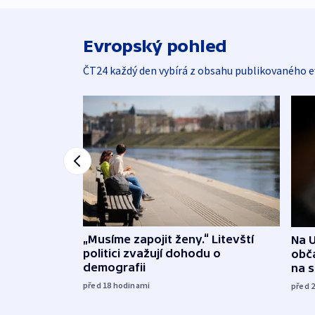
Evropský pohled
ČT24 každý den vybírá z obsahu publikovaného e
„Musíme zapojit ženy.“ Litevští
Na U
politici zvažují dohodu o
obča
demografii
na 
před 18
hodinami
před 