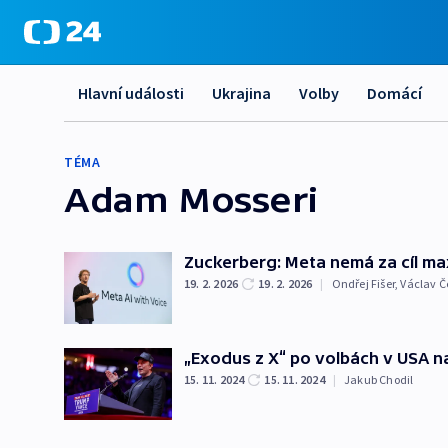
Hlavní události
Ukrajina
Volby
Domácí
TÉMA
Adam Mosseri
Zuckerberg: Meta nemá za cíl ma
19. 2. 2026
19. 2. 2026
|
Ondřej Fišer
,
Václav Č
„Exodus z X“ po volbách v USA na
15. 11. 2024
15. 11. 2024
|
Jakub Chodil