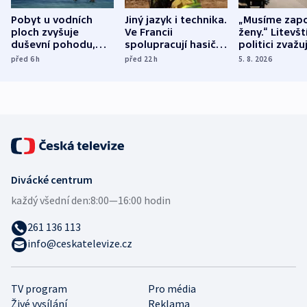
Pobyt u vodních
Jiný jazyk i technika.
„Musíme zapo
ploch zvyšuje
Ve Francii
ženy.“ Litevšt
duševní pohodu,
spolupracují hasiči z
politici zvažuj
ukázala
různých zemí
dohodu o
před 6
h
před 22
h
5. 8. 2026
mezinárodní studie
demografii
Divácké centrum
každý všední den:
8:00—16:00 hodin
261 136 113
info@ceskatelevize.cz
TV program
Pro média
Živé vysílání
Reklama