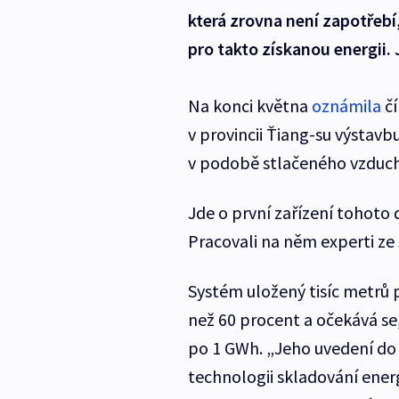
která zrovna není zapotřebí
pro takto získanou energii. 
Na konci května
oznámila
čí
v provincii Ťiang-su výstav
v podobě stlačeného vzduch
Jde o první zařízení tohoto d
Pracovali na něm experti ze
Systém uložený tisíc metrů
než 60 procent a očekává se
po 1 GWh. „Jeho uvedení do 
technologii skladování ener