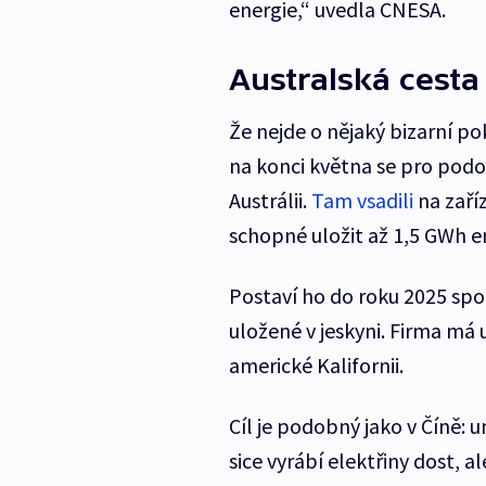
energie,“ uvedla CNESA.
Australská cesta
Že nejde o nějaký bizarní po
na konci května se pro podo
Austrálii.
Tam vsadili
na zaří
schopné uložit až 1,5 GWh e
Postaví ho do roku 2025 sp
uložené v jeskyni. Firma má
americké Kalifornii.
Cíl je podobný jako v Číně: u
sice vyrábí elektřiny dost, a