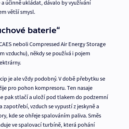
 a účinně ukládat, dávalo by využívání
m větší smysl.
uchové baterie“
 CAES neboli Compressed Air Energy Storage
ím vzduchu), někdy se používá i pojem
ektrárny.
cip je ale vždy podobný. V době přebytku se
užije pro pohon kompresoru. Ten nasaje
se pak stlačí a uloží pod tlakem do podzemní
na zapotřebí, vzduch se vypustí z jeskyně a
ory, kde se ohřeje spalováním paliva. Směs
duje ve spalovací turbíně, která pohání