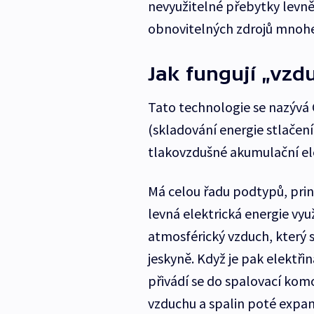
nevyužitelné přebytky levně
obnovitelných zdrojů mnohe
Jak fungují „vzd
Tato technologie se nazývá
(skladování energie stlačen
tlakovzdušné akumulační el
Má celou řadu podtypů, prin
levná elektrická energie vy
atmosférický vzduch, který 
jeskyně. Když je pak elektři
přivádí se do spalovací kom
vzduchu a spalin poté expan