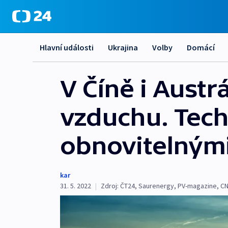
Hlavní události
Ukrajina
Volby
Domácí
V Číně i Austr
vzduchu. Tech
obnovitelnými
kar
31. 5. 2022
|
Zdroj:
ČT24
,
Saurenergy
,
PV-magazine
,
C