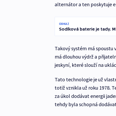
alternátor a ten poskytuje en
ODKAZ
Sodíková baterie je tady. Mů
Takový systém má spoustu v
má dlouhou výdrž a přijatel
jeskyní, které slouží na ukl
Tato technologie je už vlast
totiž vznikla už roku 1978. 
za úkol dodávat energii jad
tehdy byla schopná dodávat