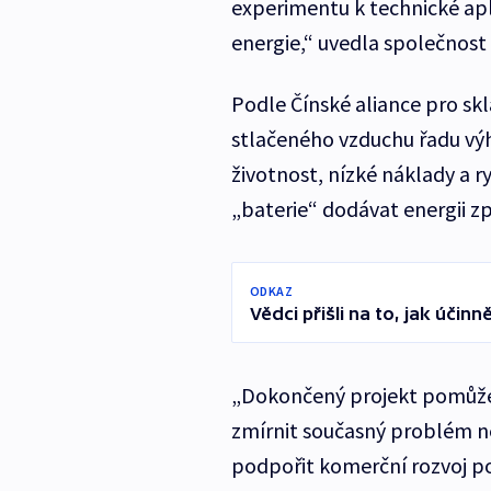
experimentu k technické apl
energie,“ uvedla společnos
Podle Čínské aliance pro sk
stlačeného vzduchu řadu výh
životnost, nízké náklady a 
„baterie“ dodávat energii zp
ODKAZ
Vědci přišli na to, jak účin
„Dokončený projekt pomůže v
zmírnit současný problém ne
podpořit komerční rozvoj po