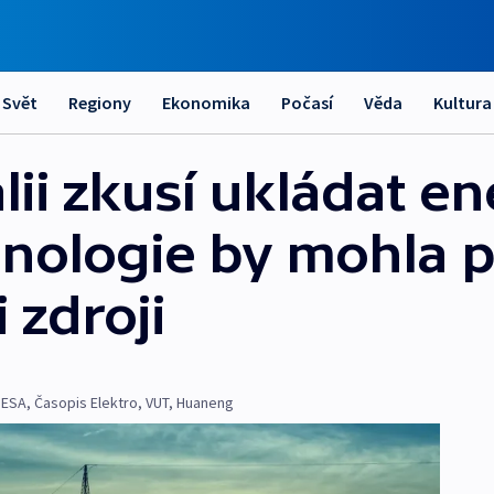
Svět
Regiony
Ekonomika
Počasí
Věda
Kultura
álii zkusí ukládat en
nologie by mohla 
 zdroji
NESA
,
Časopis Elektro
,
VUT
,
Huaneng