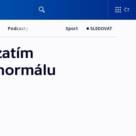
ČT
Podcasty
Sport
SLEDOVAT
zatím
 normálu