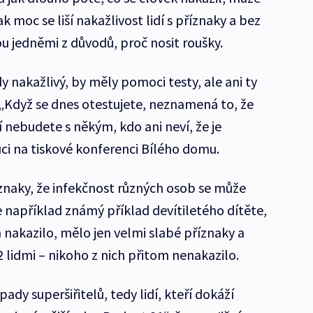
ak moc se liší nakažlivost lidí s příznaky a bez
u jedněmi z důvodů, proč nosit roušky.
y nakažlivý, by měly pomoci testy, ale ani ty
„Když se dnes otestujete, neznamená to, že
 nebudete s někým, kdo ani neví, že je
uci na tiskové konferenci Bílého domu.
znaky, že infekčnost různých osob se může
je například známý příklad devítiletého dítěte,
nakazilo, mělo jen velmi slabé příznaky a
2 lidmi – nikoho z nich přitom nenakazilo.
pady superšiřitelů, tedy lidí, kteří dokáží