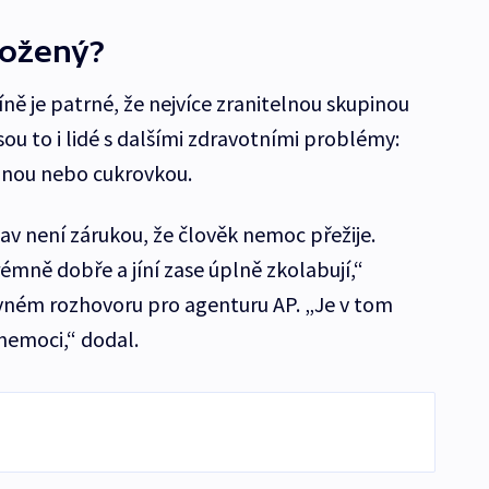
rožený?
ně je patrné, že nejvíce zranitelnou skupinou
jsou to i lidé s dalšími zdravotními problémy:
inou nebo cukrovkou.
tav není zárukou, že člověk nemoc přežije.
rémně dobře a jíní zase úplně zkolabují,“
vném rozhovoru pro agenturu AP. „Je v tom
 nemoci,“ dodal.