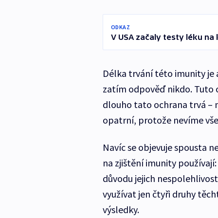
ODKAZ
V USA začaly testy léku na 
Délka trvání této imunity j
zatím odpověď nikdo. Tuto o
dlouho tato ochrana trvá – m
opatrní, protože nevíme vš
Navíc se objevuje spousta ne
na zjištění imunity používaj
důvodu jejich nespolehlivos
využívat jen čtyři druhy tě
výsledky.