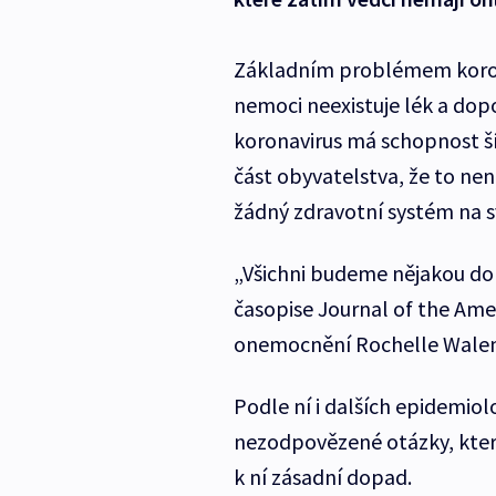
Základním problémem korona
nemoci neexistuje lék a dopo
koronavirus má schopnost šíř
část obyvatelstva, že to n
žádný zdravotní systém na s
„Všichni budeme nějakou do
časopise Journal of the Ame
onemocnění Rochelle Walen
Podle ní i dalších epidemio
nezodpovězené otázky, které
k ní zásadní dopad.