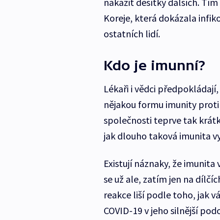
nakazit desítky dalších. Tím
Koreje, která dokázala inf
ostatních lidí.
Kdo je imunní?
Lékaři i vědci předpokládají,
nějakou formu imunity proti
společnosti teprve tak krát
jak dlouho taková imunita vyd
Existují náznaky, že imunita v
se už ale, zatím jen na dílčíc
reakce liší podle toho, jak v
COVID-19 v jeho silnější pod