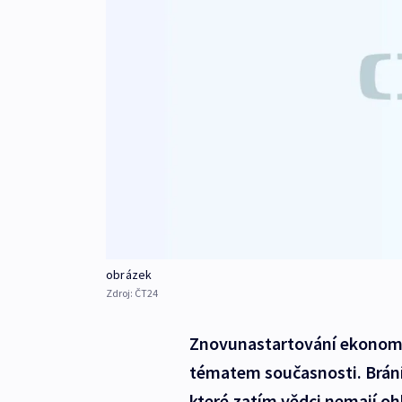
obrázek
Zdroj:
ČT24
Znovunastartování ekonomi
tématem současnosti. Brání 
které zatím vědci nemají o