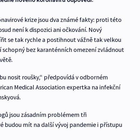
virové krize jsou dva známé fakty: proti této
sud není k dispozici ani očkování. Nový
it se tak rychle a postihnout vážně tak velkou
ení schopný bez karanténních omezení zvládnout
větě.
bu nosit roušky,“ předpovídá v odborném
rican Medical Association expertka na infekční
skyová.
logů jsou zásadním problémem tři
 budou mít na další vývoj pandemie i přístupu