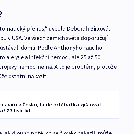
?
omatický přenos,“ uvedla Deborah Birxová,
bu v USA. Ve všech zemích světa doporučují
 zůstávali doma. Podle Anthonyho Fauciho,
o alergie a infekční nemoci, ale 25 až 50
rojevy nemoci nemá. A to je problém, protože
že ostatní nakazit.
onaviru v Česku, bude od čtvrtka zjišťovat
ž 27 tisíc lidí
za jak dlouho poté, co se člověk nakazil, může