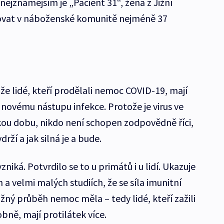
 nejznámějším je „Pacient 31“, žena z Jižní
ikovat v náboženské komunitě nejméně 37
 že lidé, kteří prodělali nemoc COVID-19, mají
 novému nástupu infekce. Protože je virus ve
kou dobu, nikdo není schopen zodpovědně říci,
rží a jak silná je a bude.
zniká. Potvrdilo se to u primátů i u lidí. Ukazuje
h a velmi malých studiích, že se síla imunitní
ážný průběh nemoc měla – tedy lidé, kteří zažili
obně, mají protilátek více.