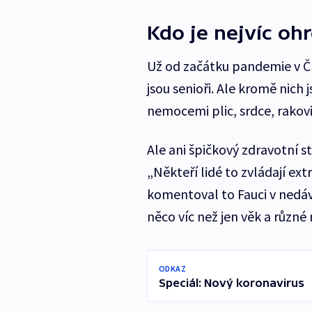
Kdo je nejvíc oh
Už od začátku pandemie v Čí
jsou senioři. Ale kromě nich 
nemocemi plic, srdce, rakov
Ale ani špičkový zdravotní s
„Někteří lidé to zvládají ext
komentoval to Fauci v nedá
něco víc než jen věk a různé
ODKAZ
Speciál: Nový koronavirus