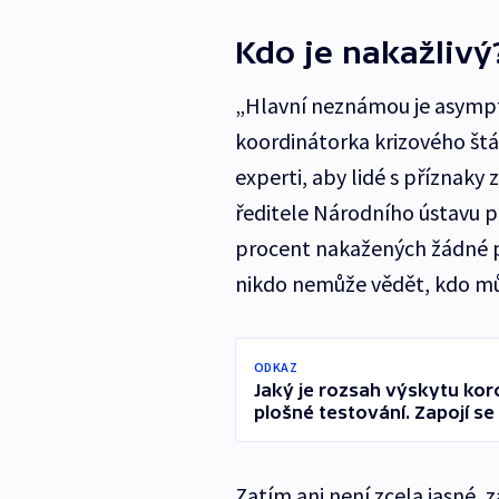
Kdo je nakažlivý
„Hlavní neznámou je asympt
koordinátorka krizového štá
experti, aby lidé s příznaky
ředitele Národního ústavu pr
procent nakažených žádné p
nikdo nemůže vědět, kdo mů
ODKAZ
Jaký je rozsah výskytu kor
plošné testování. Zapojí se a
Zatím ani není zcela jasné, 