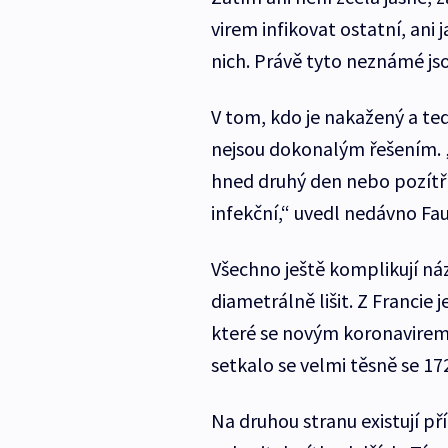
virem infikovat ostatní, ani j
nich. Právě tyto neznámé jso
V tom, kdo je nakažený a ted
nejsou dokonalým řešením. 
hned druhý den nebo pozítří
infekční,“ uvedl nedávno Fa
Všechno ještě komplikují ná
diametrálně lišit. Z Francie 
které se novým koronavirem 
setkalo se velmi těsně se 17
Na druhou stranu existují pří