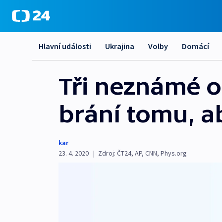
Hlavní události
Ukrajina
Volby
Domácí
Tři neznámé o
brání tomu, ab
kar
23. 4. 2020
|
Zdroj:
ČT24
,
AP
,
CNN
,
Phys.org