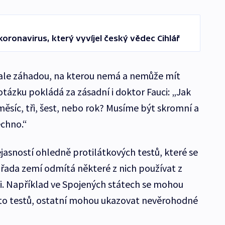
koronavirus, který vyvíjel český vědec Cihlář
e ale záhadou, na kterou nemá a nemůže mít
tázku pokládá za zásadní i doktor Fauci: „Jak
ěsíc, tři, šest, nebo rok? Musíme být skromní a
echno.“
jasností ohledně protilátkových testů, které se
í: řada zemí odmítá některé z nich používat z
ti. Například ve Spojených státech se mohou
chto testů, ostatní mohou ukazovat nevěrohodné