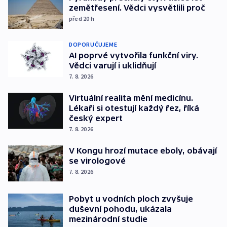
zemětřesení. Vědci vysvětlili proč
před 20
h
DOPORUČUJEME
AI poprvé vytvořila funkční viry.
Vědci varují i uklidňují
7. 8. 2026
Virtuální realita mění medicínu.
Lékaři si otestují každý řez, říká
český expert
7. 8. 2026
V Kongu hrozí mutace eboly, obávají
se virologové
7. 8. 2026
Pobyt u vodních ploch zvyšuje
duševní pohodu, ukázala
mezinárodní studie