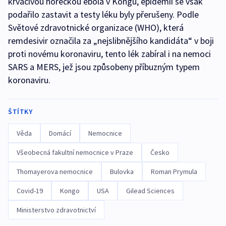
krvácivou horečkou ebola v Kongu, epidemii se však
podařilo zastavit a testy léku byly přerušeny. Podle
Světové zdravotnické organizace (WHO), která
remdesivir označila za „nejslibnějšího kandidáta“ v boji
proti novému koronaviru, tento lék zabíral i na nemoci
SARS a MERS, jež jsou způsobeny příbuzným typem
koronaviru.
ŠTÍTKY
Věda
Domácí
Nemocnice
Všeobecná fakultní nemocnice v Praze
Česko
Thomayerova nemocnice
Bulovka
Roman Prymula
Covid-19
Kongo
USA
Gilead Sciences
Ministerstvo zdravotnictví