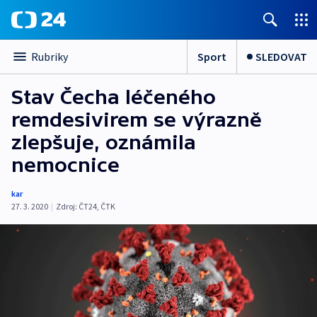
Sport
SLEDOVAT
Rubriky
Stav Čecha léčeného
remdesivirem se výrazně
zlepšuje, oznámila
nemocnice
kar
27. 3. 2020
|
Zdroj:
ČT24
,
ČTK