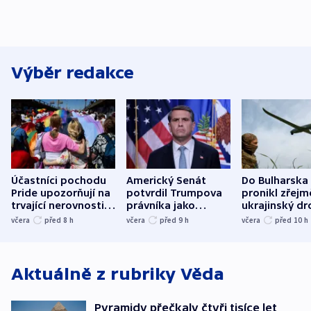
Výběr redakce
Účastníci pochodu
Americký Senát
Do Bulharska
Pride upozorňují na
potvrdil Trumpova
pronikl zřejm
trvající nerovnosti i
právníka jako
ukrajinský dr
společenskou
ministra
explodoval k
včera
před 8
h
včera
před 9
h
včera
před 10
h
atmosféru
spravedlnosti
od plynovod
Aktuálně z rubriky
Věda
Pyramidy přečkaly čtyři tisíce let