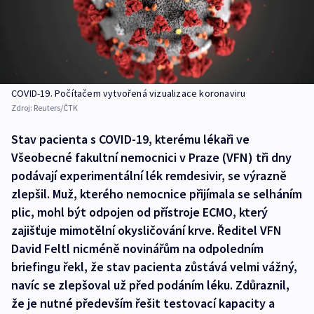
COVID-19. Počítačem vytvořená vizualizace koronaviru
Zdroj:
Reuters/ČTK
Stav pacienta s COVID-19, kterému lékaři ve
Všeobecné fakultní nemocnici v Praze (VFN) tři dny
podávají experimentální lék remdesivir, se výrazně
zlepšil. Muž, kterého nemocnice přijímala se selháním
plic, mohl být odpojen od přístroje ECMO, který
zajišťuje mimotělní okysličování krve. Ředitel VFN
David Feltl nicméně novinářům na odpoledním
briefingu řekl, že stav pacienta zůstává velmi vážný,
navíc se zlepšoval už před podáním léku. Zdůraznil,
že je nutné především řešit testovací kapacity a