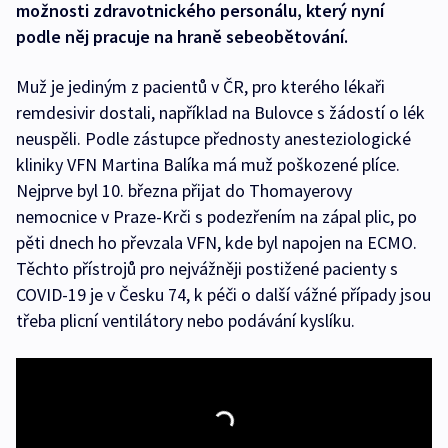
možnosti zdravotnického personálu, který nyní
podle něj pracuje na hraně sebeobětování.
Muž je jediným z pacientů v ČR, pro kterého lékaři
remdesivir dostali, například na Bulovce s žádostí o lék
neuspěli. Podle zástupce přednosty anesteziologické
kliniky VFN Martina Balíka má muž poškozené plíce.
Nejprve byl 10. března přijat do Thomayerovy
nemocnice v Praze-Krči s podezřením na zápal plic, po
pěti dnech ho převzala VFN, kde byl napojen na ECMO.
Těchto přístrojů pro nejvážněji postižené pacienty s
COVID-19 je v Česku 74, k péči o další vážné případy jsou
třeba plicní ventilátory nebo podávání kyslíku.