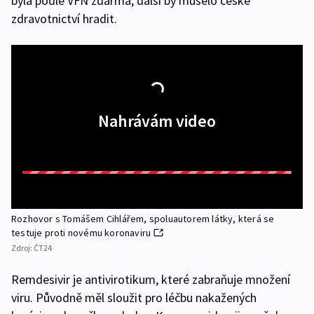
byla podle VFN zdarma, další by muselo české
zdravotnictví hradit.
Nahrávám video
Rozhovor s Tomášem Cihlářem, spoluautorem látky, která se
testuje proti novému koronaviru
Zdroj:
ČT24
Remdesivir je antivirotikum, které zabraňuje množení
viru. Původně měl sloužit pro léčbu nakažených