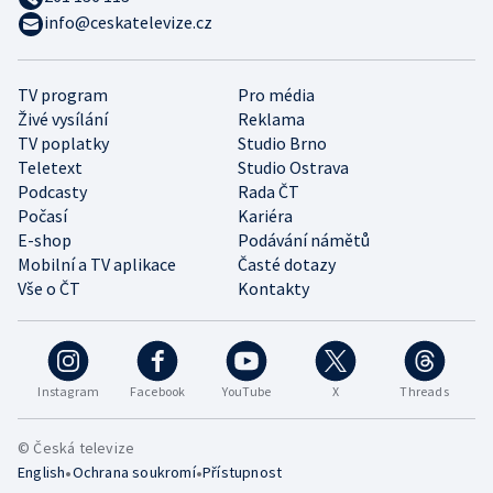
info@ceskatelevize.cz
TV program
Pro média
Živé vysílání
Reklama
TV poplatky
Studio Brno
Teletext
Studio Ostrava
Podcasty
Rada ČT
Počasí
Kariéra
E-shop
Podávání námětů
Mobilní a TV aplikace
Časté dotazy
Vše o ČT
Kontakty
Instagram
Facebook
YouTube
X
Threads
© Česká televize
•
•
English
Ochrana soukromí
Přístupnost