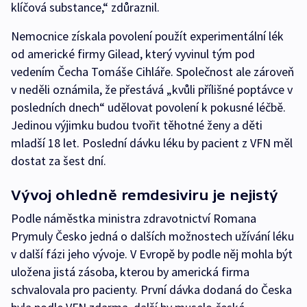
klíčová substance,“ zdůraznil.
Nemocnice získala povolení použít experimentální lék
od americké firmy Gilead, který vyvinul tým pod
vedením Čecha Tomáše Cihláře. Společnost ale zároveň
v neděli oznámila, že přestává „kvůli přílišné poptávce v
posledních dnech“ udělovat povolení k pokusné léčbě.
Jedinou výjimku budou tvořit těhotné ženy a děti
mladší 18 let. Poslední dávku léku by pacient z VFN měl
dostat za šest dní.
Vývoj ohledně remdesiviru je nejistý
Podle náměstka ministra zdravotnictví Romana
Prymuly Česko jedná o dalších možnostech užívání léku
v další fázi jeho vývoje. V Evropě by podle něj mohla být
uložena jistá zásoba, kterou by americká firma
schvalovala pro pacienty. První dávka dodaná do Česka