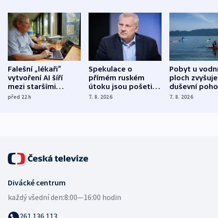
Falešní „lékaři“
Spekulace o
Pobyt u vodn
vytvoření AI šíří
přímém ruském
ploch zvyšuje
mezi staršími
útoku jsou pošetilé,
duševní poho
Poláky nebezpečné
míní estonský
ukázala
před 22
h
7. 8. 2026
7. 8. 2026
zdravotní rady
bezpečnostní
mezinárodní 
expert
Divácké centrum
každý všední den:
8:00—16:00 hodin
261 136 113