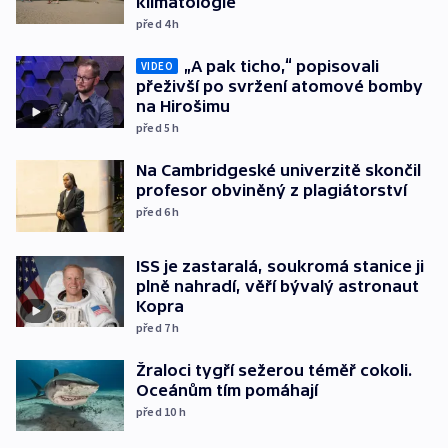
klimatologie
před 4
h
„A pak ticho,“ popisovali
VIDEO
přeživší po svržení atomové bomby
na Hirošimu
před 5
h
Na Cambridgeské univerzitě skončil
profesor obviněný z plagiátorství
před 6
h
ISS je zastaralá, soukromá stanice ji
plně nahradí, věří bývalý astronaut
Kopra
před 7
h
Žraloci tygří sežerou téměř cokoli.
Oceánům tím pomáhají
před 10
h