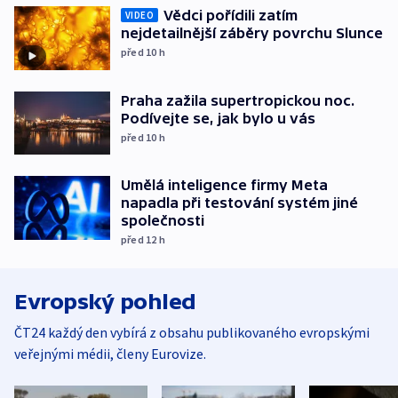
Vědci pořídili zatím
VIDEO
nejdetailnější záběry povrchu Slunce
před 10
h
Praha zažila supertropickou noc.
Podívejte se, jak bylo u vás
před 10
h
Umělá inteligence firmy Meta
napadla při testování systém jiné
společnosti
před 12
h
Evropský pohled
ČT24 každý den vybírá z obsahu publikovaného evropskými
veřejnými médii, členy Eurovize.