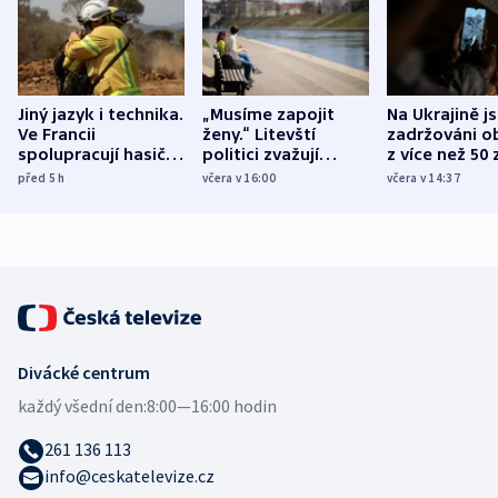
Jiný jazyk i technika.
„Musíme zapojit
Na Ukrajině j
Ve Francii
ženy.“ Litevští
zadržováni o
spolupracují hasiči z
politici zvažují
z více než 50 
různých zemí
dohodu o
Bojovali na s
před 5
h
včera v 16:00
včera v 14:37
demografii
Ruska
Divácké centrum
každý všední den:
8:00—16:00 hodin
261 136 113
info@ceskatelevize.cz