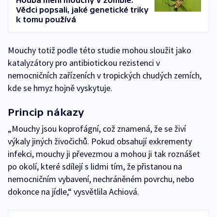
Houba mění mouchy v zombie.
Vědci popsali, jaké genetické triky
k tomu používá
Mouchy totiž podle této studie mohou sloužit jako
katalyzátory pro antibiotickou rezistenci v
nemocničních zařízeních v tropických chudých zemích,
kde se hmyz hojně vyskytuje.
Princip nákazy
„Mouchy jsou koprofágní, což znamená, že se živí
výkaly jiných živočichů. Pokud obsahují exkrementy
infekci, mouchy ji převezmou a mohou ji tak roznášet
po okolí, které sdílejí s lidmi tím, že přistanou na
nemocničním vybavení, nechráněném povrchu, nebo
dokonce na jídle,“ vysvětlila Achiová.