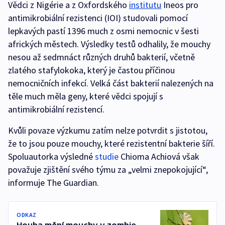
Vědci z Nigérie a z Oxfordského
institutu
Ineos pro
antimikrobiální rezistenci (IOI) studovali pomocí
lepkavých pastí 1396 much z osmi nemocnic v šesti
afrických městech. Výsledky testů odhalily, že mouchy
nesou až sedmnáct různých druhů bakterií, včetně
zlatého stafylokoka, který je častou příčinou
nemocničních infekcí. Velká část bakterií nalezených na
těle much měla geny, které vědci spojují s
antimikrobiální rezistencí.
Kvůli povaze výzkumu zatím nelze potvrdit s jistotou,
že to jsou pouze mouchy, které rezistentní bakterie šíří.
Spoluautorka výsledné
studie
Chioma Achiová však
považuje zjištění svého týmu za „velmi znepokojující“,
informuje The Guardian.
ODKAZ