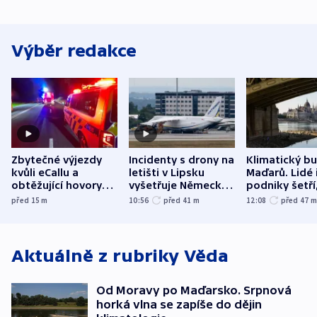
Výběr redakce
Zbytečné výjezdy
Incidenty s drony na
Klimatický b
kvůli eCallu a
letišti v Lipsku
Maďarů. Lidé 
obtěžující hovory
vyšetřuje Německo
podniky šetří
zdržují záchranáře
jako úmyslný pokus
omezuje se d
před 15
m
10:56
před 41
m
12:08
před 47
o způsobení
i svícení
exploze
Aktuálně z rubriky
Věda
Od Moravy po Maďarsko. Srpnová
horká vlna se zapíše do dějin