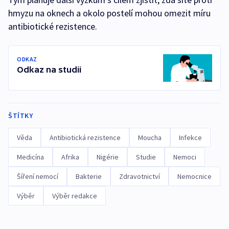
hmyzu na oknech a okolo postelí mohou omezit míru
antibiotické rezistence.
ODKAZ
Odkaz na studii
ŠTÍTKY
Věda
Antibiotická rezistence
Moucha
Infekce
Medicína
Afrika
Nigérie
Studie
Nemoci
Šíření nemocí
Bakterie
Zdravotnictví
Nemocnice
Výběr
Výběr redakce