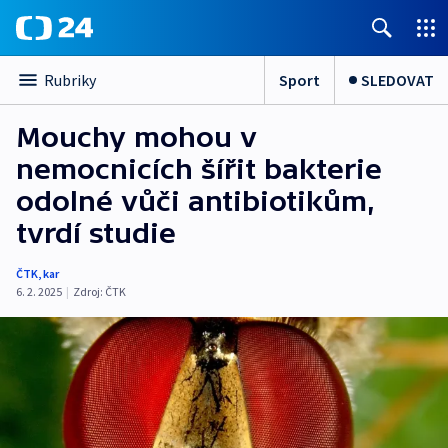
Sport
SLEDOVAT
Rubriky
Mouchy mohou v
nemocnicích šířit bakterie
odolné vůči antibiotikům,
tvrdí studie
ČTK
,
kar
6. 2. 2025
|
Zdroj:
ČTK