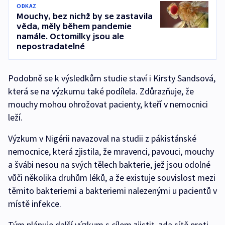
ODKAZ
Mouchy, bez nichž by se zastavila
věda, měly během pandemie
namále. Octomilky jsou ale
nepostradatelné
Podobně se k výsledkům studie staví i Kirsty Sandsová,
která se na výzkumu také podílela. Zdůrazňuje, že
mouchy mohou ohrožovat pacienty, kteří v nemocnici
leží.
Výzkum v Nigérii navazoval na studii z pákistánské
nemocnice, která zjistila, že mravenci, pavouci, mouchy
a švábi nesou na svých tělech bakterie, jež jsou odolné
vůči několika druhům léků, a že existuje souvislost mezi
těmito bakteriemi a bakteriemi nalezenými u pacientů v
místě infekce.
Tým plánuje další výzkum s cílem zjistit, zda sítě proti