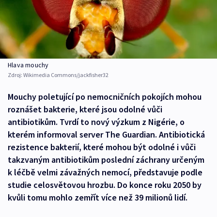
Hlava mouchy
Zdroj:
Wikimedia Commons/jackfisher32
Mouchy poletující po nemocničních pokojích mohou
roznášet bakterie, které jsou odolné vůči
antibiotikům. Tvrdí to nový výzkum z Nigérie, o
kterém informoval server The Guardian. Antibiotická
rezistence bakterií, které mohou být odolné i vůči
takzvaným antibiotikům poslední záchrany určeným
k léčbě velmi závažných nemocí, představuje podle
studie celosvětovou hrozbu. Do konce roku 2050 by
kvůli tomu mohlo zemřít více než 39 milionů lidí.