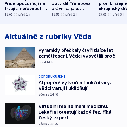
Pride upozorňují na
potvrdil Trumpova
pronikl zřejm
trvající nerovnosti i
právníka jako
ukrajinský dr
společenskou
ministra
explodoval k
12:02
před 2
h
12:53
před 2
h
13:05
před 3
h
atmosféru
spravedlnosti
od plynovod
Aktuálně z rubriky
Věda
Pyramidy přečkaly čtyři tisíce let
zemětřesení. Vědci vysvětlili proč
před 14
h
DOPORUČUJEME
AI poprvé vytvořila funkční viry.
Vědci varují i uklidňují
včera v 14:40
Virtuální realita mění medicínu.
Lékaři si otestují každý řez, říká
český expert
včera v 13:25