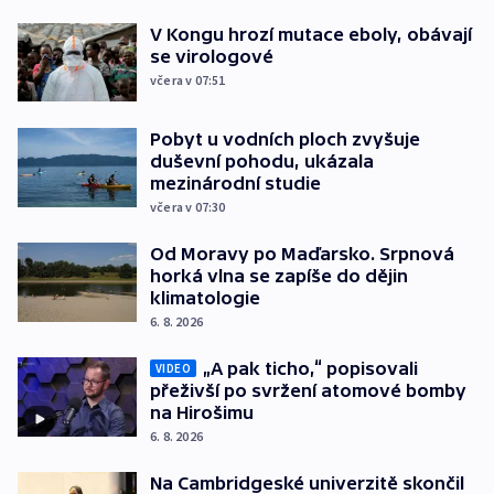
V Kongu hrozí mutace eboly, obávají
se virologové
včera v 07:51
Pobyt u vodních ploch zvyšuje
duševní pohodu, ukázala
mezinárodní studie
včera v 07:30
Od Moravy po Maďarsko. Srpnová
horká vlna se zapíše do dějin
klimatologie
6. 8. 2026
„A pak ticho,“ popisovali
VIDEO
přeživší po svržení atomové bomby
na Hirošimu
6. 8. 2026
Na Cambridgeské univerzitě skončil