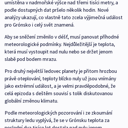
umístěna v nadmořské výšce nad třemi tisíci metry, a
podle dostupných dat pršelo několik hodin. Nové
analýzy ukazují, co vlastně tato zcela výjimečná událost
pro Grónsko i celý svět znamená.
Aby se sněžení změnilo v déšť, musí panovat příhodné
meteorologické podmínky. Nejdůležitější je teplota,
která musí vystoupit nad nulu nebo se držet jenom
slabě pod bodem mrazu.
Pro druhý největší ledovec planety je přitom hrozbou
právě oteplování; teploty blízko nuly už jsou vnímány
jako extrémní událost, a je velmi pravděpodobné, že
celá epizoda s deštěm souvisí s tolik diskutovanou
globální změnou klimatu.
Podle meteorologických pozorování i ze zkoumání
struktury ledu vyplývá, že se v Grónsku teplota za
poslední dva tisíce let dostala nad nulu jenom