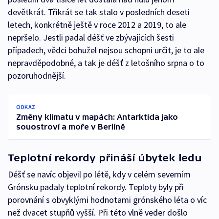
devětkrát. Třikrát se tak stalo v posledních deseti
letech, konkrétně ještě v roce 2012 a 2019, to ale
nepršelo. Jestli padal déšť ve zbývajících šesti
případech, vědci bohužel nejsou schopni určit, je to ale
nepravděpodobné, a tak je déšť z letošního srpna o to
pozoruhodnější.
ODKAZ
Změny klimatu v mapách: Antarktida jako
souostroví a moře v Berlíně
Teplotní rekordy přináší úbytek ledu
Déšť se navíc objevil po létě, kdy v celém severním
Grónsku padaly teplotní rekordy. Teploty byly při
porovnání s obvyklými hodnotami grónského léta o víc
než dvacet stupňů vyšší. Při této vlně veder došlo