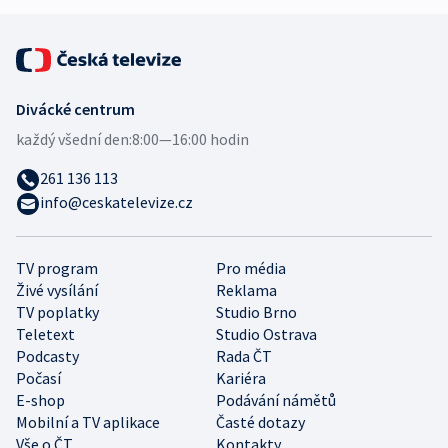
Divácké centrum
každý všední den:
8:00—16:00 hodin
261 136 113
info@ceskatelevize.cz
TV program
Pro média
Živé vysílání
Reklama
TV poplatky
Studio Brno
Teletext
Studio Ostrava
Podcasty
Rada ČT
Počasí
Kariéra
E-shop
Podávání námětů
Mobilní a TV aplikace
Časté dotazy
Vše o ČT
Kontakty