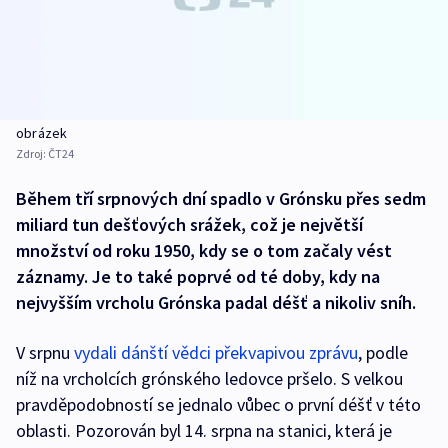
obrázek
Zdroj:
ČT24
Během tří srpnových dní spadlo v Grónsku přes sedm
miliard tun dešťových srážek, což je největší
množství od roku 1950, kdy se o tom začaly vést
záznamy. Je to také poprvé od té doby, kdy na
nejvyšším vrcholu Grónska padal déšť a nikoliv sníh.
V srpnu
vydali dánští vědci překvapivou zprávu
, podle
níž na vrcholcích grónského ledovce pršelo. S velkou
pravděpodobností se jednalo vůbec o první déšť v této
oblasti. Pozorován byl 14. srpna na stanici, která je