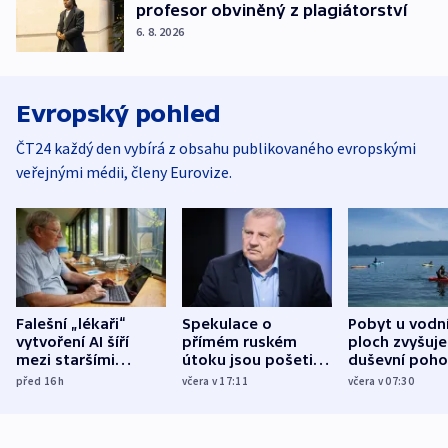
profesor obviněný z plagiátorství
6. 8. 2026
Evropský pohled
ČT24 každý den vybírá z obsahu publikovaného evropskými
veřejnými médii, členy Eurovize.
Falešní „lékaři“
Spekulace o
Pobyt u vodn
vytvoření AI šíří
přímém ruském
ploch zvyšuje
mezi staršími
útoku jsou pošetilé,
duševní poho
Poláky nebezpečné
míní estonský
ukázala
před 16
h
včera v 17:11
včera v 07:30
zdravotní rady
bezpečnostní
mezinárodní 
expert