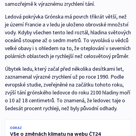
samozřejmě k výraznému zrychlení tání.
Ledová pokrývka Grónska má povrch třikrát větší, než
je území Francie a v ledu je uloženo obrovské množství
vody. Kdyby všechen tento led roztál, hladina světových
oceánů stoupne až o sedm metrů. To vyvolává u vědců
velké obavy i s ohledem na to, že oteplování v severních
polárních oblastech je rychlejší než celosvětový průměr.
Úbytek ledu, který začal před několika desítkami let,
zaznamenal výrazné zrychlení už po roce 1990. Podle
evropské studie, zveřejněné na začátku tohoto roku,
zvýší tání grónského ledovce do roku 2100 hladiny moří
o 10 až 18 centimetrů. To znamená, že ledovec taje o
šedesát procent rychleji, než byly původní odhady.
ODKAZ
Vše o změnách klimatu na webu ČT24