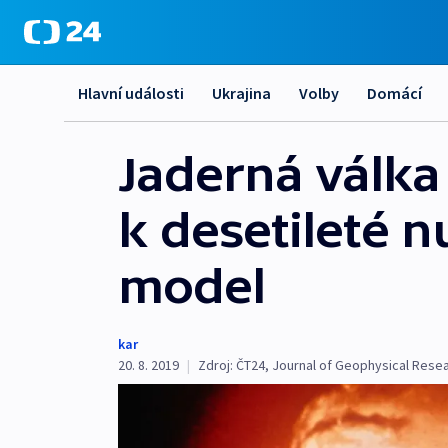
Hlavní události
Ukrajina
Volby
Domácí
Jaderná válka
k desetileté n
model
kar
20. 8. 2019
|
Zdroj:
ČT24
,
Journal of Geophysical Rese