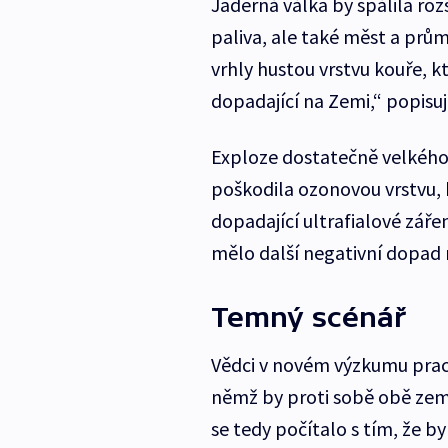
Jaderná válka by spálila roz
paliva, ale také měst a prů
vrhly hustou vrstvu kouře, k
dopadající na Zemi,“ popisuj
Exploze dostatečně velkého
poškodila ozonovou vrstvu,
dopadající ultrafialové zářen
mělo další negativní dopad 
Temný scénář
Vědci v novém výzkumu prac
němž by proti sobě obě země
se tedy počítalo s tím, že 