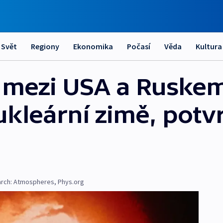
Svět
Regiony
Ekonomika
Počasí
Věda
Kultura
 mezi USA a Ruskem
ukleární zimě, potv
arch: Atmospheres
,
Phys.org