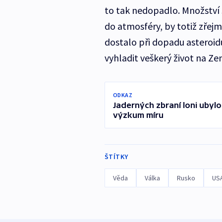
to tak nedopadlo. Množství s
do atmosféry, by totiž zřejm
dostalo při dopadu asteroidu
vyhladit veškerý život na Ze
ODKAZ
Jaderných zbraní loni ubylo
výzkum míru
ŠTÍTKY
Věda
Válka
Rusko
US