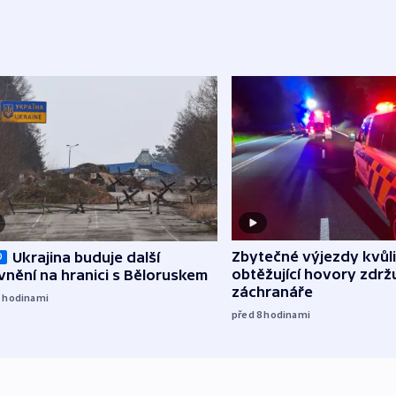
Zbytečné výjezdy kvůli
Ukrajina buduje další
O
obtěžující hovory zdržu
nění na hranici s Běloruskem
záchranáře
7
hodinami
před 8
hodinami