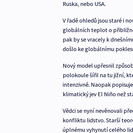
Ruska, nebo USA.
V řadě ohledů jsou staré i n
globálních teplot o přibližně
pak by se vracely k dnešním
došlo ke globálnímu poklesu
Nový model upřesnil způsob, 
polokoule šířil na tu jižní,
intenzivně. Naopak popisuj
klimatický jev El Niño než st
Vědci se nyní nevěnovali př
konfliktu lidstvo. Starší teo
úplnému vyhynutí celého lids