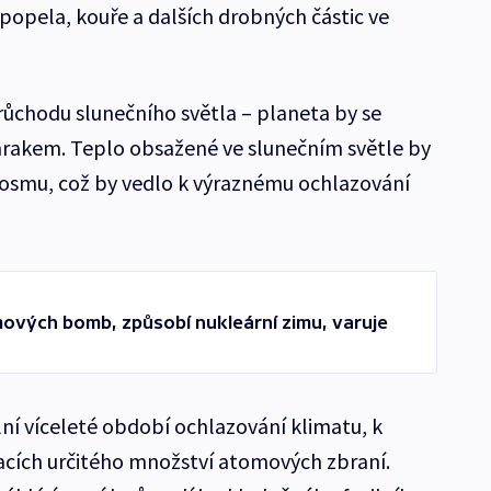
popela, kouře a dalších drobných částic ve
ůchodu slunečního světla – planeta by se
rakem. Teplo obsažené ve slunečním světle by
kosmu, což by vedlo k výraznému ochlazování
mových bomb, způsobí nukleární zimu, varuje
lní víceleté období ochlazování klimatu, k
cích určitého množství atomových zbraní.