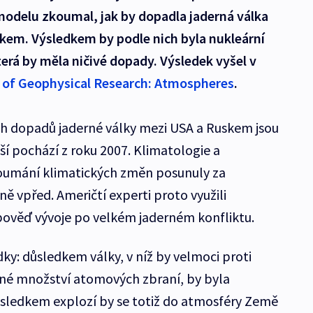
modelu zkoumal, jak by dopadla jaderná válka
kem. Výsledkem by podle nich byla nukleární
která by měla ničivé dopady. Výsledek vyšel v
 of Geophysical Research: Atmospheres
.
ch dopadů jaderné války mezi USA a Ruskem jsou
ší pochází z roku 2007. Klimatologie a
koumání klimatických změn posunuly za
ně vpřed. Američtí experti proto využili
pověď vývoje po velkém jaderném konfliktu.
dky: důsledkem války, v níž by velmoci proti
mné množství atomových zbraní, by byla
ásledkem explozí by se totiž do atmosféry Země