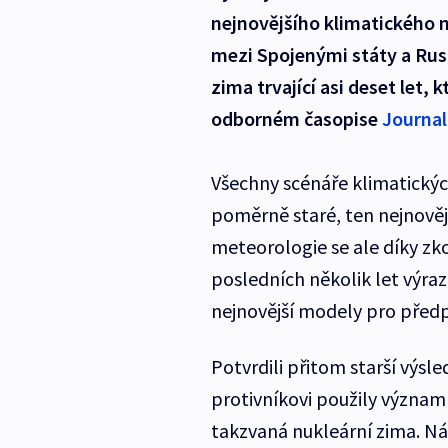
nejnovějšího klimatického 
mezi Spojenými státy a Rus
zima trvající asi deset let, 
odborném časopise
Journal
Všechny scénáře klimatický
poměrně staré, ten nejnověj
meteorologie se ale díky z
posledních několik let výraz
nejnovější modely pro před
Potvrdili přitom starší výsle
protivníkovi použily význa
takzvaná nukleární zima. N