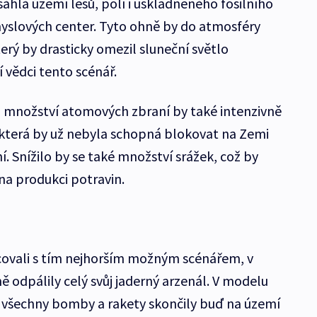
sáhlá území lesů, polí i uskladněného fosilního
myslových center. Tyto ohně by do atmosféry
terý by drasticky omezil sluneční světlo
í vědci tento scénář.
 množství atomových zbraní by také intenzivně
 která by už nebyla schopná blokovat na Zemi
í. Snížilo by se také množství srážek, což by
na produkci potravin.
ovali s tím nejhorším možným scénářem, v
 odpálily celý svůj jaderný arzenál. V modelu
by všechny bomby a rakety skončily buď na území