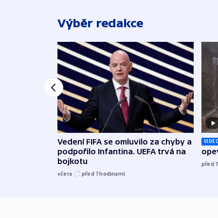
Výběr redakce
Vedení FIFA se omluvilo za chyby a
VIDE
podpořilo Infantina. UEFA trvá na
opev
bojkotu
před 
včera
před 7
hodinami