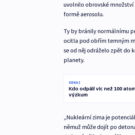
uvolnilo obrovské množství 
formě aerosolu.
Ty by bránily normálnímu pr
ocitla pod obřím temným m
se od něj odráželo zpět do 
planety.
ODKAZ
Kdo odpálí víc než 100 ato
výzkum
„Nukleární zima je potenciá
němuž může dojít po detona