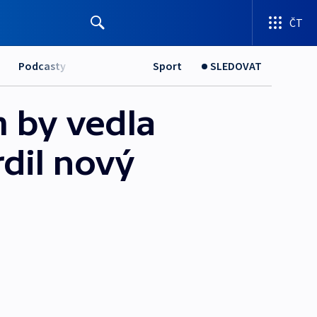
ČT
Podcasty
Sport
SLEDOVAT
 by vedla
rdil nový