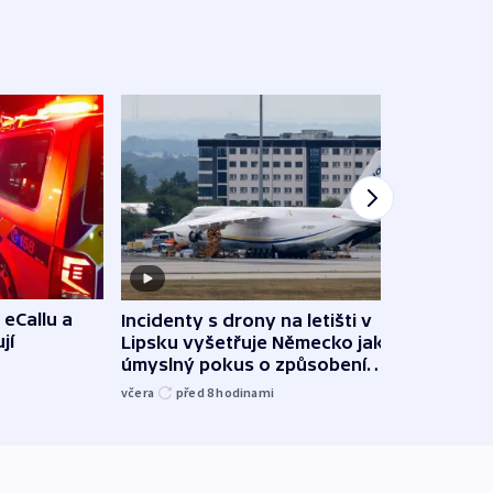
 eCallu a
Incidenty s drony na letišti v
Klima
jí
Lipsku vyšetřuje Německo jako
podn
úmyslný pokus o způsobení
i sví
exploze
včera
před 8
hodinami
včera