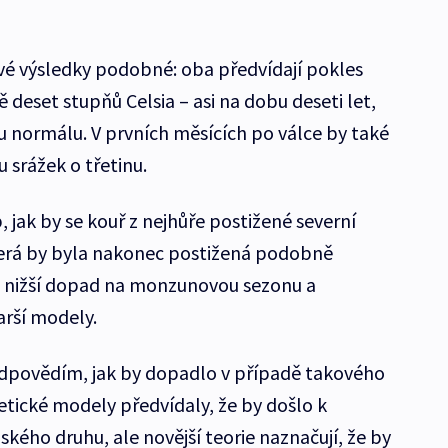
ové výsledky podobné: oba předvídají pokles
 deset stupňů Celsia – asi na dobu deseti let,
u normálu. V prvních měsících po válce by také
 srážek o třetinu.
jak by se kouř z nejhůře postižené severní
 která by byla nakonec postižená podobně
e nižší dopad na monzunovou sezonu a
arší modely.
edpovědím, jak by dopadlo v případě takového
retické modely předvídaly, že by došlo k
kého druhu, ale novější teorie naznačují, že by