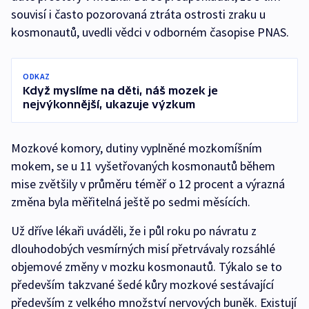
souvisí i často pozorovaná ztráta ostrosti zraku u
kosmonautů, uvedli vědci v odborném časopise PNAS.
ODKAZ
Když myslíme na děti, náš mozek je
nejvýkonnější, ukazuje výzkum
Mozkové komory, dutiny vyplněné mozkomíšním
mokem, se u 11 vyšetřovaných kosmonautů během
mise zvětšily v průměru téměř o 12 procent a výrazná
změna byla měřitelná ještě po sedmi měsících.
Už dříve lékaři uváděli, že i půl roku po návratu z
dlouhodobých vesmírných misí přetrvávaly rozsáhlé
objemové změny v mozku kosmonautů. Týkalo se to
především takzvané šedé kůry mozkové sestávající
především z velkého množství nervových buněk. Existují