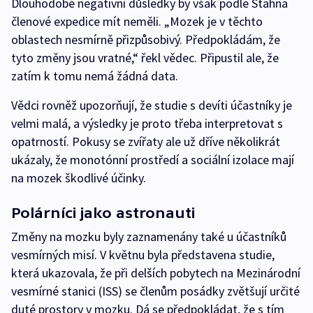
Dlouhodobé negativní důsledky by však podle Stahna
členové expedice mít neměli. „Mozek je v těchto
oblastech nesmírně přizpůsobivý. Předpokládám, že
tyto změny jsou vratné,“ řekl vědec. Připustil ale, že
zatím k tomu nemá žádná data.
Vědci rovněž upozorňují, že studie s devíti účastníky je
velmi malá, a výsledky je proto třeba interpretovat s
opatrností. Pokusy se zvířaty ale už dříve několikrát
ukázaly, že monotónní prostředí a sociální izolace mají
na mozek škodlivé účinky.
Polárníci jako astronauti
Změny na mozku byly zaznamenány také u účastníků
vesmírných misí. V květnu byla představena studie,
která ukazovala, že při delších pobytech na Mezinárodní
vesmírné stanici (ISS) se členům posádky zvětšují určité
duté prostory v mozku. Dá se předpokládat, že s tím