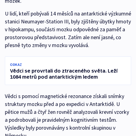
mozek.
U lidí, kteří pobývali 14 měsíců na antarktické výzkumné
stanici Neumayer-Station III, byly zjištěny úbytky hmoty
v hipokampu, součásti mozku odpovědné za paměť a
prostorovou představivost. Zatím ale není jasné, co
přesně tyto změny v mozku vyvolává.
ODKAZ
Vědci se provrtali do ztraceného světa. Leží
1084 metrů pod antarktickým ledem
Vědci s pomocí magnetické rezonance získali snímky
struktury mozku před a po expedici v Antarktidě. U
pětice mužů a čtyř žen rovněž analyzovali krevní vzorky
a podrobovali je pravidelným kognitivním testům.
Výsledky byly porovnávány s kontrolní skupinou v
Německu.