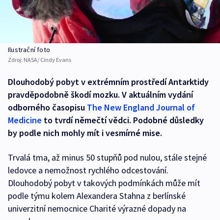
Ilustrační foto
Zdroj:
NASA/ Cindy Evans
Dlouhodobý pobyt v extrémním prostředí Antarktidy
pravděpodobně škodí mozku. V aktuálním vydání
odborného časopisu
The New England Journal of
Medicine
to tvrdí němečtí vědci. Podobné důsledky
by podle nich mohly mít i vesmírné mise.
Trvalá tma, až minus 50 stupňů pod nulou, stále stejné
ledovce a nemožnost rychlého odcestování.
Dlouhodobý pobyt v takových podmínkách může mít
podle týmu kolem Alexandera Stahna z berlínské
univerzitní nemocnice Charité výrazné dopady na