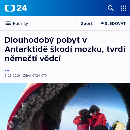
Sport
SLEDOVAT
Rubriky
Dlouhodobý pobyt v
Antarktidě škodí mozku, tvrdí
němečtí vědci
kar
5. 12. 2019
|
Zdroj:
ČT24
,
ČTK