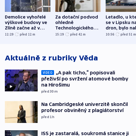
Demolice vyhořelé
Za dotační podvod
Letadlo, u kt
výškové budovy ve
ohledně
se v Lipsku n
Zlíně začne až v
Technologického
dron, bylo na
následujících dnech
parku poslal soud
municí, píší 
12:29
před 12
m
15:19
před 42
m
10:56
před 51
do vězení dva muže
Aktuálně z rubriky
Věda
„A pak ticho,“ popisovali
VIDEO
přeživší po svržení atomové bomby
na Hirošimu
před 30
m
Na Cambridgeské univerzitě skončil
profesor obviněný z plagiátorství
před 1
h
ISS je zastaralá, soukromá stanice ji