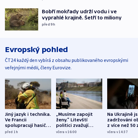
Bobří mokřady udrží vodu i ve
vyprahlé krajině. Šetří to miliony
před 9
h
Evropský pohled
ČT24 každý den vybírá z obsahu publikovaného evropskými
veřejnými médii, členy Eurovize.
Jiný jazyk i technika.
„Musíme zapojit
Na Ukrajině j
Ve Francii
ženy.“ Litevští
zadržováni o
spolupracují hasiči z
politici zvažují
z více než 50 
různých zemí
dohodu o
Bojovali na s
před 1
h
včera v 16:00
včera v 14:37
demografii
Ruska