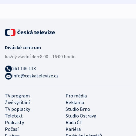
Divácké centrum
každý všední den:
8:00—16:00 hodin
261 136 113
info@ceskatelevize.cz
TV program
Pro média
Živé vysílání
Reklama
TV poplatky
Studio Brno
Teletext
Studio Ostrava
Podcasty
Rada ČT
Počasí
Kariéra
E-shop
Podávání námětů