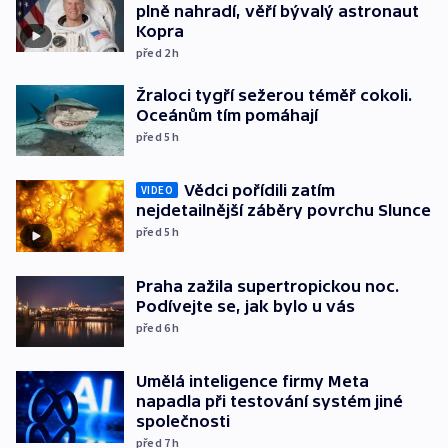
plně nahradí, věří bývalý astronaut
Kopra
před 2
h
Žraloci tygří sežerou téměř cokoli.
Oceánům tím pomáhají
před 5
h
Vědci pořídili zatím
VIDEO
nejdetailnější záběry povrchu Slunce
před 5
h
Praha zažila supertropickou noc.
Podívejte se, jak bylo u vás
před 6
h
Umělá inteligence firmy Meta
napadla při testování systém jiné
společnosti
před 7
h