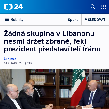
Sport
SLEDOVAT
Rubriky
Žádná skupina v Libanonu
nesmí držet zbraně, řekl
prezident představiteli Íránu
ČTK
,
mac
14. 8. 2025
|
Zdroj:
ČTK