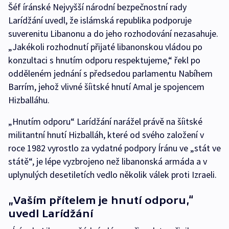
Šéf íránské Nejvyšší národní bezpečnostní rady
Larídžání uvedl, že islámská republika podporuje
suverenitu Libanonu a do jeho rozhodování nezasahuje.
„Jakékoli rozhodnutí přijaté libanonskou vládou po
konzultaci s hnutím odporu respektujeme,“ řekl po
odděleném jednání s předsedou parlamentu Nabíhem
Barrím, jehož vlivné šíitské hnutí Amal je spojencem
Hizballáhu.
„Hnutím odporu“ Larídžání narážel právě na šíitské
militantní hnutí Hizballáh, které od svého založení v
roce 1982 vyrostlo za vydatné podpory Íránu ve „stát ve
státě“, je lépe vyzbrojeno než libanonská armáda a v
uplynulých desetiletích vedlo několik válek proti Izraeli.
„Vaším přítelem je hnutí odporu,“
uvedl Larídžání