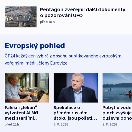
Pentagon zveřejnil další dokumenty
o pozorování UFO
před 18
h
Evropský pohled
ČT24 každý den vybírá z obsahu publikovaného evropskými
veřejnými médii, členy Eurovize.
Falešní „lékaři“
Spekulace o
Pobyt u vodn
vytvoření AI šíří
přímém ruském
ploch zvyšuje
mezi staršími
útoku jsou pošetilé,
duševní poho
Poláky nebezpečné
míní estonský
ukázala
před 22
h
7. 8. 2026
7. 8. 2026
zdravotní rady
bezpečnostní
mezinárodní 