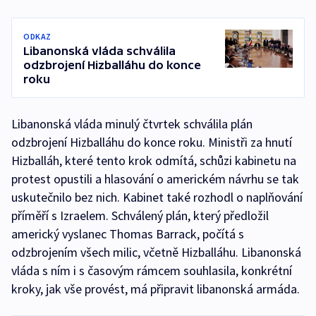
ODKAZ
Libanonská vláda schválila
odzbrojení Hizballáhu do konce
roku
Libanonská vláda minulý čtvrtek schválila plán
odzbrojení Hizballáhu do konce roku. Ministři za hnutí
Hizballáh, které tento krok odmítá, schůzi kabinetu na
protest opustili a hlasování o americkém návrhu se tak
uskutečnilo bez nich. Kabinet také rozhodl o naplňování
příměří s Izraelem. Schválený plán, který předložil
americký vyslanec Thomas Barrack, počítá s
odzbrojením všech milic, včetně Hizballáhu. Libanonská
vláda s ním i s časovým rámcem souhlasila, konkrétní
kroky, jak vše provést, má připravit libanonská armáda.