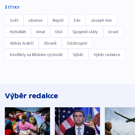
ŠTÍTKY
Svět
Libanon
Bejrút
Írán
Joseph Aún
Hizballáh
Amal
USA
Spojené státy
Izrael
Abbás Arakčí
Zbraně
Odzbrojení
Konflikty na Blízkém východě
Výběr
Výběr redakce
Výběr redakce