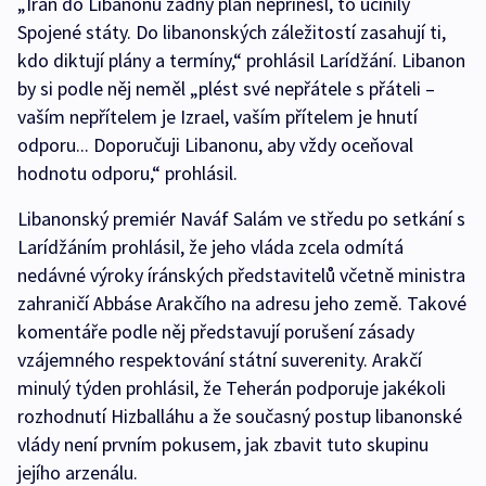
„Írán do Libanonu žádný plán nepřinesl, to učinily
Spojené státy. Do libanonských záležitostí zasahují ti,
kdo diktují plány a termíny,“ prohlásil Larídžání. Libanon
by si podle něj neměl „plést své nepřátele s přáteli –
vaším nepřítelem je Izrael, vaším přítelem je hnutí
odporu... Doporučuji Libanonu, aby vždy oceňoval
hodnotu odporu,“ prohlásil.
Libanonský premiér Naváf Salám ve středu po setkání s
Larídžáním prohlásil, že jeho vláda zcela odmítá
nedávné výroky íránských představitelů včetně ministra
zahraničí Abbáse Arakčího na adresu jeho země. Takové
komentáře podle něj představují porušení zásady
vzájemného respektování státní suverenity. Arakčí
minulý týden prohlásil, že Teherán podporuje jakékoli
rozhodnutí Hizballáhu a že současný postup libanonské
vlády není prvním pokusem, jak zbavit tuto skupinu
jejího arzenálu.