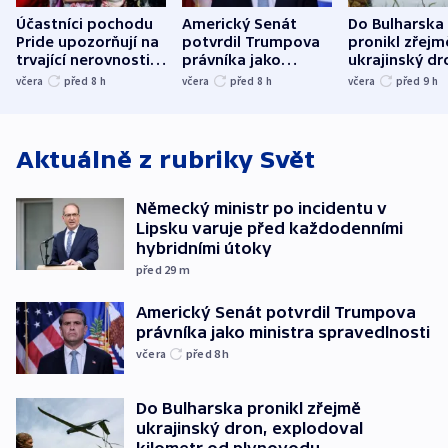
Účastníci pochodu
Americký Senát
Do Bulharska
Pride upozorňují na
potvrdil Trumpova
pronikl zřejm
trvající nerovnosti i
právníka jako
ukrajinský dr
společenskou
ministra
explodoval k
včera
před 8
h
včera
před 8
h
včera
před 9
h
atmosféru
spravedlnosti
od plynovod
Aktuálně z rubriky
Svět
Německý ministr po incidentu v
Lipsku varuje před každodenními
hybridními útoky
před 29
m
Americký Senát potvrdil Trumpova
právníka jako ministra spravedlnosti
včera
před 8
h
Do Bulharska pronikl zřejmě
ukrajinský dron, explodoval
kilometr od plynovodu