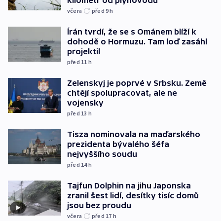
včera
před 9
h
Írán tvrdí, že se s Ománem blíží k
dohodě o Hormuzu. Tam loď zasáhl
projektil
před 11
h
Zelenskyj je poprvé v Srbsku. Země
chtějí spolupracovat, ale ne
vojensky
před 13
h
Tisza nominovala na maďarského
prezidenta bývalého šéfa
nejvyššího soudu
před 14
h
Tajfun Dolphin na jihu Japonska
zranil šest lidí, desítky tisíc domů
jsou bez proudu
včera
před 17
h