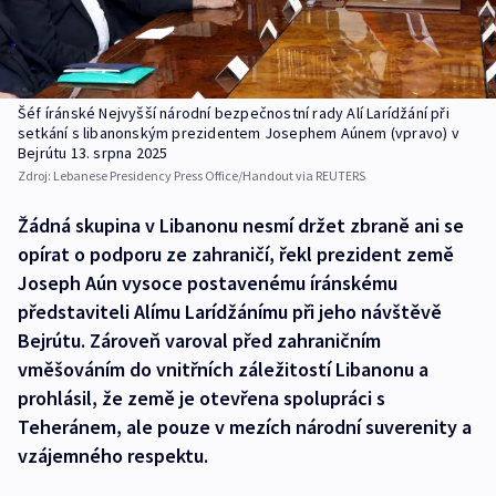
Šéf íránské Nejvyšší národní bezpečnostní rady Alí Larídžání při
setkání s libanonským prezidentem Josephem Aúnem (vpravo) v
Bejrútu 13. srpna 2025
Zdroj:
Lebanese Presidency Press Office/Handout via REUTERS
Žádná skupina v Libanonu nesmí držet zbraně ani se
opírat o podporu ze zahraničí, řekl prezident země
Joseph Aún vysoce postavenému íránskému
představiteli Alímu Larídžánímu při jeho návštěvě
Bejrútu. Zároveň varoval před zahraničním
vměšováním do vnitřních záležitostí Libanonu a
prohlásil, že země je otevřena spolupráci s
Teheránem, ale pouze v mezích národní suverenity a
vzájemného respektu.