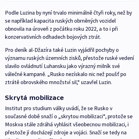
Podle Luzina by nyní trvalo minimálně čtyři roky, než by
se například kapacita ruských obrněných vozidel
obnovila na úroveň z počátku roku 2022, a to i při
konzervativních odhadech bojových ztrát.
Pro deník al-Džazíra také Luzin vyjádřil pochyby o
významu ruských územních zisků, přestože ruské vedení
slavilo ovládnutí Luhansku jako výrazný milník své
válečné kampaně. „Rusko nezískalo nic než poušť po
ztrátě obrovského množství sil,“ uzavřel Luzin.
Skrytá mobilizace
Institut pro studium války uvádí, že se Rusko v
současné době snaží o „skrytou mobilizaci“, protože se
Moskva stále zdráhá vyhlásit všeobecnou mobilizaci, i
přestože jí docházejí zdroje a vojáci. Snaží se tedy na