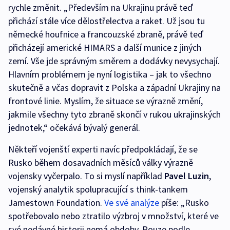
rychle změnit. „Především na Ukrajinu právě teď
přichází stále více dělostřelectva a raket. Už jsou tu
německé houfnice a francouzské zbraně, právě teď
přicházejí americké HIMARS a další munice z jiných
zemí. Vše jde správným směrem a dodávky nevysychají.
Hlavním problémem je nyní logistika – jak to všechno
skutečně a včas dopravit z Polska a západní Ukrajiny na
frontové linie. Myslím, že situace se výrazně změní,
jakmile všechny tyto zbraně skončí v rukou ukrajinských
jednotek,“ očekává bývalý generál.
Někteří vojenští experti navíc předpokládají, že se
Rusko během dosavadních měsíců války výrazně
vojensky vyčerpalo. To si myslí například
Pavel Luzin
,
vojenský analytik spolupracující s think-tankem
Jamestown Foundation.
Ve své analýze
píše: „Rusko
spotřebovalo nebo ztratilo výzbroj v množství, které ve
své nedávné historii nemá obdoby. Pouze podle