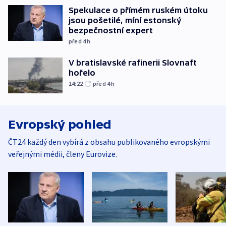
Spekulace o přímém ruském útoku
jsou pošetilé, míní estonský
bezpečnostní expert
před 4
h
V bratislavské rafinerii Slovnaft
hořelo
14:22
před 4
h
Evropský pohled
ČT24 každý den vybírá z obsahu publikovaného evropskými
veřejnými médii, členy Eurovize.