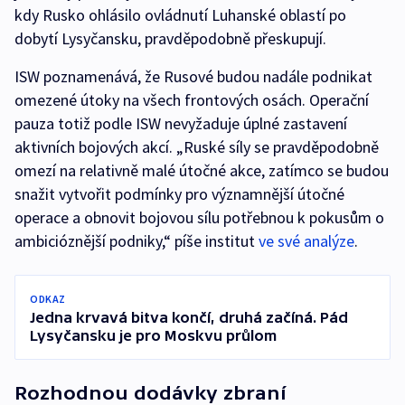
kdy Rusko ohlásilo ovládnutí Luhanské oblastí po
dobytí Lysyčansku, pravděpodobně přeskupují.
ISW poznamenává, že Rusové budou nadále podnikat
omezené útoky na všech frontových osách. Operační
pauza totiž podle ISW nevyžaduje úplné zastavení
aktivních bojových akcí. „Ruské síly se pravděpodobně
omezí na relativně malé útočné akce, zatímco se budou
snažit vytvořit podmínky pro významnější útočné
operace a obnovit bojovou sílu potřebnou k pokusům o
ambicióznější podniky,“ píše institut
ve své analýze
.
ODKAZ
Jedna krvavá bitva končí, druhá začíná. Pád
Lysyčansku je pro Moskvu průlom
Rozhodnou dodávky zbraní