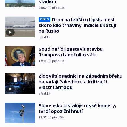
stadion
09:02
před 1
h
Dron na letišti u Lipska nesl
VIDEO
skoro kilo trhaviny, indicie ukazují
na Rusko
před 1
h
Soud nařídil zastavit stavbu
Trumpova tanečního sálu
17:21
před 1
h
Židovští osadníci na Západním břehu
napadají Palestince a kritizují i
vlastní armádu
před 1
h
Slovensko instaluje ruské kamery,
tvrdí opoziční hnutí
12:27
před 3
h