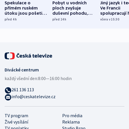
Spekulace o
Pobyt u vodních
Jiný jazyk i t
přímém ruském
ploch zvyšuje
Ve Francii
útoku jsou pošetilé,
duševní pohodu,
spolupracují h
míní estonský
ukázala
různých zemí
před 4
h
před 14
h
včera v 15:30
bezpečnostní
mezinárodní studie
expert
Divácké centrum
každý všední den:
8:00—16:00 hodin
261 136 113
info@ceskatelevize.cz
TV program
Pro média
Živé vysílání
Reklama
TV poplatky
Studio Brno