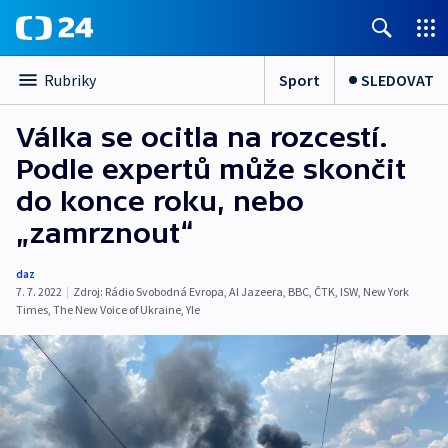
Sport
SLEDOVAT
Rubriky
Válka se ocitla na rozcestí.
Podle expertů může skončit
do konce roku, nebo
„zamrznout“
daz
7. 7. 2022
|
Zdroj:
Rádio Svobodná Evropa
,
Al Jazeera
,
BBC
,
ČTK
,
ISW
,
New York
Times
,
The New Voice of Ukraine
,
Yle