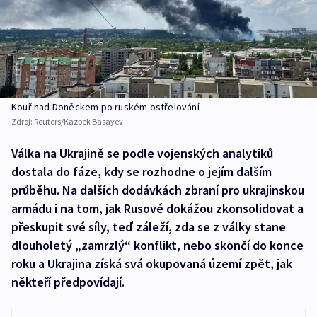
Kouř nad Doněckem po ruském ostřelování
Zdroj:
Reuters/Kazbek Basayev
Válka na Ukrajině se podle vojenských analytiků
dostala do fáze, kdy se rozhodne o jejím dalším
průběhu. Na dalších dodávkách zbraní pro ukrajinskou
armádu i na tom, jak Rusové dokážou zkonsolidovat a
přeskupit své síly, teď záleží, zda se z války stane
dlouholetý „zamrzlý“ konflikt, nebo skončí do konce
roku a Ukrajina získá svá okupovaná území zpět, jak
někteří předpovídají.