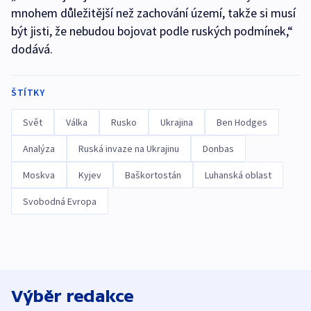
mnohem důležitější než zachování území, takže si musí
být jisti, že nebudou bojovat podle ruských podmínek,“
dodává.
ŠTÍTKY
Svět
Válka
Rusko
Ukrajina
Ben Hodges
Analýza
Ruská invaze na Ukrajinu
Donbas
Moskva
Kyjev
Baškortostán
Luhanská oblast
Svobodná Evropa
Výběr redakce