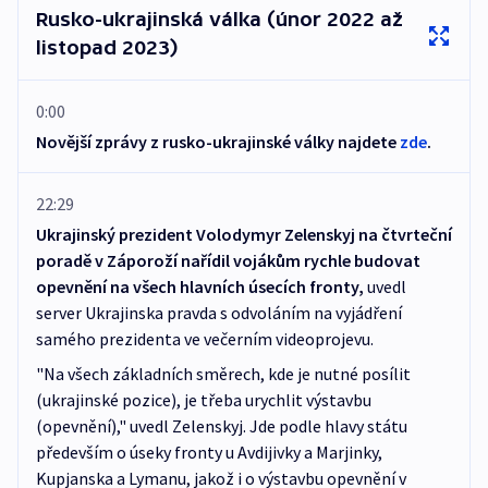
Rusko-ukrajinská válka (únor 2022 až
listopad 2023)
0:00
Novější zprávy z rusko-ukrajinské války najdete
zde
.
22:29
Ukrajinský prezident Volodymyr Zelenskyj na čtvrteční
poradě v Záporoží nařídil vojákům rychle budovat
opevnění na všech hlavních úsecích fronty,
uvedl
server Ukrajinska pravda s odvoláním na vyjádření
samého prezidenta ve večerním videoprojevu.
"Na všech základních směrech, kde je nutné posílit
(ukrajinské pozice), je třeba urychlit výstavbu
(opevnění)," uvedl Zelenskyj. Jde podle hlavy státu
především o úseky fronty u Avdijivky a Marjinky,
Kupjanska a Lymanu, jakož i o výstavbu opevnění v