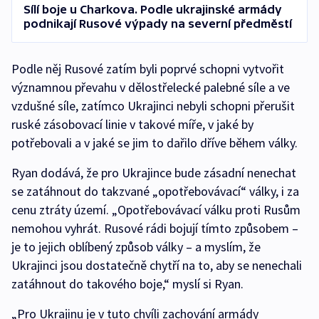
Sílí boje u Charkova. Podle ukrajinské armády
podnikají Rusové výpady na severní předměstí
Podle něj Rusové zatím byli poprvé schopni vytvořit
významnou převahu v dělostřelecké palebné síle a ve
vzdušné síle, zatímco Ukrajinci nebyli schopni přerušit
ruské zásobovací linie v takové míře, v jaké by
potřebovali a v jaké se jim to dařilo dříve během války.
Ryan dodává, že pro Ukrajince bude zásadní nenechat
se zatáhnout do takzvané „opotřebovávací“ války, i za
cenu ztráty území. „Opotřebovávací válku proti Rusům
nemohou vyhrát. Rusové rádi bojují tímto způsobem –
je to jejich oblíbený způsob války – a myslím, že
Ukrajinci jsou dostatečně chytří na to, aby se nenechali
zatáhnout do takového boje,“ myslí si Ryan.
„Pro Ukrajinu je v tuto chvíli zachování armády