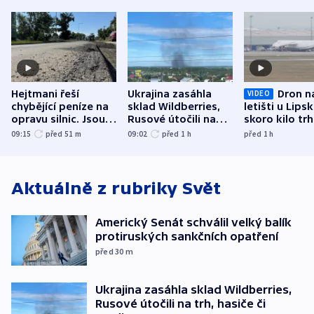
Hejtmani řeší
Ukrajina zasáhla
Dron n
VIDEO
chybějící peníze na
sklad Wildberries,
letišti u Lips
opravu silnic. Jsou
Rusové útočili na
skoro kilo trh
nenárokové, namítá
trh, hasiče či
indicie ukazuj
09:15
před 51
m
09:02
před 1
h
před 1
h
ministerstvo
stadion
Rusko
Aktuálně z rubriky
Svět
Americký Senát schválil velký balík
protiruských sankčních opatření
před 30
m
Ukrajina zasáhla sklad Wildberries,
Rusové útočili na trh, hasiče či