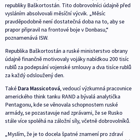
republiky Baškortostán. Tito dobrovolníci údajně před
vysláním absolvovali měsíční výcvik. „Měsíc
pravděpodobně není dostatečná doba na to, aby se
prapor připravil na frontové boje v Donbasu,“
poznamenává ISW.
Republika Baškortostán a ruské ministerstvo obrany
údajně finančně motivovaly vojáky nabídkou 200 tisíc
rublů za podepsání vojenské smlouvy a dva tisíce rublů
za každý odsloužený den.
Také
Dara Massicotová
, vedoucí výzkumná pracovnice
amerického think tanku RAND a bývalá analytička
Pentagonu, kde se věnovala schopnostem ruské
armády, se pozastavuje nad zprávami, že se Rusko
stále více spoléhá na záložní síly, včetně dobrovolníků.
„Myslím, že je to docela špatné znamení pro zdraví