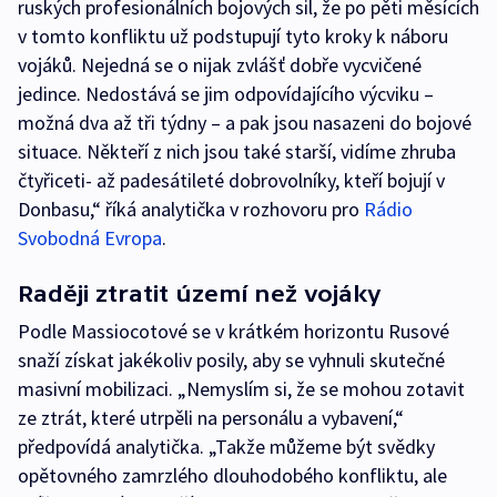
ruských profesionálních bojových sil, že po pěti měsících
v tomto konfliktu už podstupují tyto kroky k náboru
vojáků. Nejedná se o nijak zvlášť dobře vycvičené
jedince. Nedostává se jim odpovídajícího výcviku –
možná dva až tři týdny – a pak jsou nasazeni do bojové
situace. Někteří z nich jsou také starší, vidíme zhruba
čtyřiceti- až padesátileté dobrovolníky, kteří bojují v
Donbasu,“ říká analytička v rozhovoru pro
Rádio
Svobodná Evropa
.
Raději ztratit území než vojáky
Podle Massiocotové se v krátkém horizontu Rusové
snaží získat jakékoliv posily, aby se vyhnuli skutečné
masivní mobilizaci. „Nemyslím si, že se mohou zotavit
ze ztrát, které utrpěli na personálu a vybavení,“
předpovídá analytička. „Takže můžeme být svědky
opětovného zamrzlého dlouhodobého konfliktu, ale