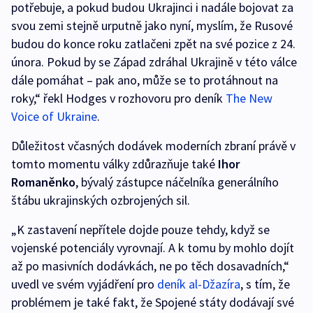
potřebuje, a pokud budou Ukrajinci i nadále bojovat za
svou zemi stejně urputně jako nyní, myslím, že Rusové
budou do konce roku zatlačeni zpět na své pozice z 24.
února. Pokud by se Západ zdráhal Ukrajině v této válce
dále pomáhat – pak ano, může se to protáhnout na
roky,“ řekl Hodges v rozhovoru pro deník
The New
Voice of Ukraine
.
Důležitost včasných dodávek moderních zbraní právě v
tomto momentu války zdůrazňuje také
Ihor
Romaněnko
, bývalý zástupce náčelníka generálního
štábu ukrajinských ozbrojených sil.
„K zastavení nepřítele dojde pouze tehdy, když se
vojenské potenciály vyrovnají. A k tomu by mohlo dojít
až po masivních dodávkách, ne po těch dosavadních,“
uvedl ve svém vyjádření pro
deník al-Džazíra
, s tím, že
problémem je také fakt, že Spojené státy dodávají své