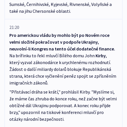
Sumské, Černihivské, Kyjevské, Rivnenské, Volyňské a
také na jihu Chersonské oblasti.
21:20
Pro americkou vládu by mohlo být po Novém roce
velmi složité pokračovat v podpoře Ukrajiny,
neuvolní-li Kongres na tento účel dodatečné finance.
Na brífinku to řekl mluvčí Bílého domu John
Kirby
,
který vyzval zákonodárce k urychlenému rozhodnutí.
Žádost o další miliardy dolarů blokuje Republikánská
strana, která chce vyčlenění peněz spojit se zpřísněním
imigračních zákonů.
"Přistávací dráha se krátí," prohlásil Kirby. "Myslíme si,
že máme čas zhruba do konce roku, než začne být velmi
obtížné dál Ukrajinu podporovat. A konec roku přijde
brzy," upozornil na tiskové konferenci mluvčí pro
otázky národní bezpečnosti.