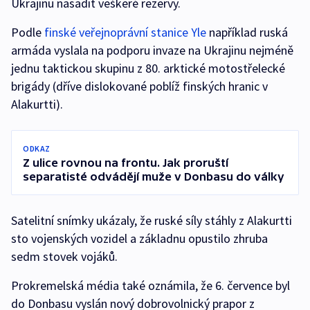
Ukrajinu nasadit veškeré rezervy.
Podle
finské veřejnoprávní stanice Yle
například ruská
armáda vyslala na podporu invaze na Ukrajinu nejméně
jednu taktickou skupinu z 80. arktické motostřelecké
brigády (dříve dislokované poblíž finských hranic v
Alakurtti).
ODKAZ
Z ulice rovnou na frontu. Jak proruští
separatisté odvádějí muže v Donbasu do války
Satelitní snímky ukázaly, že ruské síly stáhly z Alakurtti
sto vojenských vozidel a základnu opustilo zhruba
sedm stovek vojáků.
Prokremelská média také oznámila, že 6. července byl
do Donbasu vyslán nový dobrovolnický prapor z