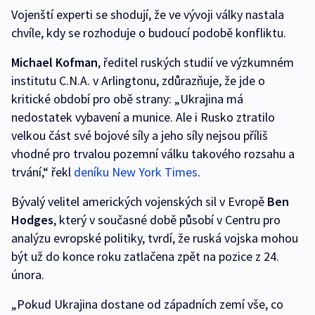
Vojenští experti se shodují, že ve vývoji války nastala
chvíle, kdy se rozhoduje o budoucí podobě konfliktu.
Michael Kofman
, ředitel ruských studií ve výzkumném
institutu C.N.A. v Arlingtonu, zdůrazňuje, že jde o
kritické období pro obě strany: „Ukrajina má
nedostatek vybavení a munice. Ale i Rusko ztratilo
velkou část své bojové síly a jeho síly nejsou příliš
vhodné pro trvalou pozemní válku takového rozsahu a
trvání,“ řekl
deníku New York Times
.
Bývalý velitel amerických vojenských sil v Evropě
Ben
Hodges
, který v současné době působí v Centru pro
analýzu evropské politiky, tvrdí, že ruská vojska mohou
být už do konce roku zatlačena zpět na pozice z 24.
února.
„Pokud Ukrajina dostane od západních zemí vše, co