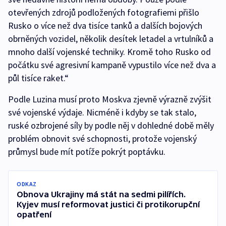
otevřených zdrojů podložených fotografiemi přišlo
Rusko o více než dva tisíce tanků a dalších bojových
obrněných vozidel, několik desítek letadel a vrtulníků a
mnoho další vojenské techniky. Kromě toho Rusko od
počátku své agresivní kampaně vypustilo více než dva a
půl tisíce raket.“
Podle Luzina musí proto Moskva zjevně výrazně zvýšit
své vojenské výdaje. Nicméně i kdyby se tak stalo,
ruské ozbrojené síly by podle něj v dohledné době měly
problém obnovit své schopnosti, protože vojenský
průmysl bude mít potíže pokrýt poptávku.
ODKAZ
Obnova Ukrajiny má stát na sedmi pilířích.
Kyjev musí reformovat justici či protikorupční
opatření