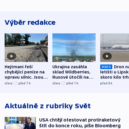
Výběr redakce
Hejtmani řeší
Ukrajina zasáhla
Dron n
VIDEO
chybějící peníze na
sklad Wildberries,
letišti u Lips
opravu silnic. Jsou
Rusové útočili na
skoro kilo trh
nenárokové, namítá
trh, hasiče či
indicie ukazuj
včera
před 7
h
včera
před 7
h
před 8
h
ministerstvo
stadion
Rusko
Aktuálně z rubriky
Svět
USA chtějí otestovat protiraketový
štít do konce roku, píše Bloomberg