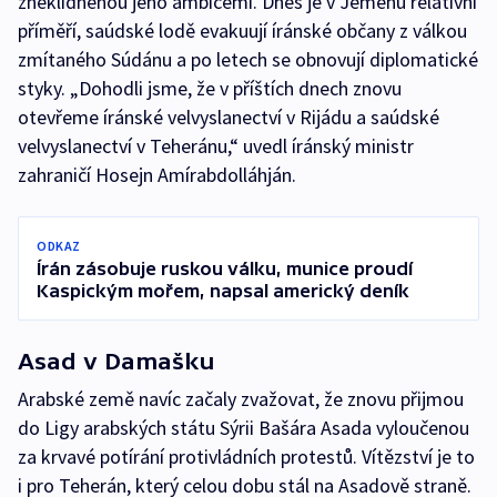
zneklidněnou jeho ambicemi. Dnes je v Jemenu relativní
příměří, saúdské lodě evakuují íránské občany z válkou
zmítaného Súdánu a po letech se obnovují diplomatické
styky. „Dohodli jsme, že v příštích dnech znovu
otevřeme íránské velvyslanectví v Rijádu a saúdské
velvyslanectví v Teheránu,“ uvedl íránský ministr
zahraničí Hosejn Amírabdolláhján.
ODKAZ
Írán zásobuje ruskou válku, munice proudí
Kaspickým mořem, napsal americký deník
Asad v Damašku
Arabské země navíc začaly zvažovat, že znovu přijmou
do Ligy arabských státu Sýrii Bašára Asada vyloučenou
za krvavé potírání protivládních protestů. Vítězství je to
i pro Teherán, který celou dobu stál na Asadově straně.