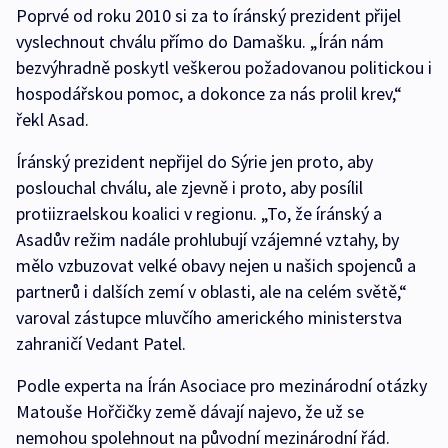
Poprvé od roku 2010 si za to íránský prezident přijel
vyslechnout chválu přímo do Damašku. „Írán nám
bezvýhradně poskytl veškerou požadovanou politickou i
hospodářskou pomoc, a dokonce za nás prolil krev,“
řekl Asad.
Íránský prezident nepřijel do Sýrie jen proto, aby
poslouchal chválu, ale zjevně i proto, aby posílil
protiizraelskou koalici v regionu. „To, že íránský a
Asadův režim nadále prohlubují vzájemné vztahy, by
mělo vzbuzovat velké obavy nejen u našich spojenců a
partnerů i dalších zemí v oblasti, ale na celém světě,“
varoval zástupce mluvčího amerického ministerstva
zahraničí Vedant Patel.
Podle experta na Írán Asociace pro mezinárodní otázky
Matouše Hořčičky země dávají najevo, že už se
nemohou spolehnout na původní mezinárodní řád.