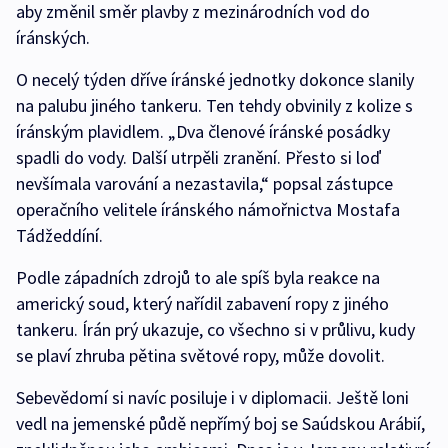
aby změnil směr plavby z mezinárodních vod do
íránských.
O necelý týden dříve íránské jednotky dokonce slanily
na palubu jiného tankeru. Ten tehdy obvinily z kolize s
íránským plavidlem. „Dva členové íránské posádky
spadli do vody. Další utrpěli zranění. Přesto si loď
nevšímala varování a nezastavila,“ popsal zástupce
operačního velitele íránského námořnictva Mostafa
Tádžeddíní.
Podle západních zdrojů to ale spíš byla reakce na
americký soud, který nařídil zabavení ropy z jiného
tankeru. Írán prý ukazuje, co všechno si v průlivu, kudy
se plaví zhruba pětina světové ropy, může dovolit.
Sebevědomí si navíc posiluje i v diplomacii. Ještě loni
vedl na jemenské půdě nepřímý boj se Saúdskou Arábií,