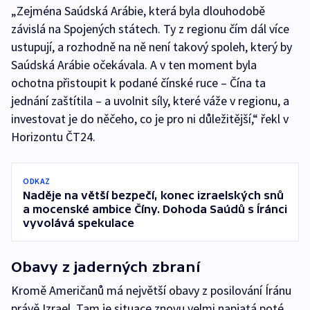
„Zejména Saúdská Arábie, která byla dlouhodobě
závislá na Spojených státech. Ty z regionu čím dál více
ustupují, a rozhodně na ně není takový spoleh, který by
Saúdská Arábie očekávala. A v ten moment byla
ochotna přistoupit k podané čínské ruce – Čína ta
jednání zaštítila – a uvolnit síly, které váže v regionu, a
investovat je do něčeho, co je pro ni důležitější,“ řekl v
Horizontu ČT24.
ODKAZ
Naděje na větší bezpečí, konec izraelských snů
a mocenské ambice Číny. Dohoda Saúdů s Íránci
vyvolává spekulace
Obavy z jaderných zbraní
Kromě Američanů má největší obavy z posilování Íránu
právě Izrael. Tam je situace znovu velmi napjatá poté,