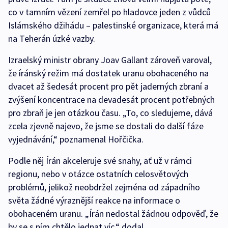
co v tamním vězení zemřel po hladovce jeden z vůdců
Islámského džihádu – palestinské organizace, která má
na Teherán úzké vazby.
Izraelský ministr obrany Joav Gallant zároveň varoval,
že íránský režim má dostatek uranu obohaceného na
dvacet až šedesát procent pro pět jaderných zbraní a
zvýšení koncentrace na devadesát procent potřebných
pro zbraň je jen otázkou času. „To, co sledujeme, dává
zcela zjevně najevo, že jsme se dostali do další fáze
vyjednávání,“ poznamenal Hořčička.
Podle něj Írán akceleruje své snahy, ať už v rámci
regionu, nebo v otázce ostatních celosvětových
problémů, jelikož neobdržel zejména od západního
světa žádné výraznější reakce na informace o
obohaceném uranu. „Írán nedostal žádnou odpověď, že
by se s ním chtělo jednat víc,“ dodal.