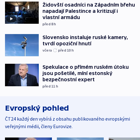
Židovští osadníci na Západním břehu
napadají Palestince a kritizují i
vlastní armádu
před 8
h
Slovensko instaluje ruské kamery,
tvrdí opoziční hnutí
včera
před 10
h
Spekulace o přímém ruském útoku
jsou pošetilé, míní estonský
bezpečnostní expert
před 11
h
Evropský pohled
ČT24 každý den vybírá z obsahu publikovaného evropskými
veřejnými médii, členy Eurovize.