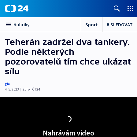
Sport
SLEDOVAT
Rubriky
Teherán zadržel dva tankery.
Podle některých
pozorovatelů tím chce ukázat
sílu
gla
4. 5. 2023
|
Zdroj:
ČT24
Nahrávám video