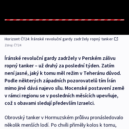
Horizont ČT24: Íránské revoluční gardy zadržely ropný tanker
Zdroj:
ČT24
Íránské revoluční gardy zadržely v Perském zálivu
ropný tanker – už druhý za poslední týden. Zatím
není jasné, jaký k tomu měl režim v Teheránu důvod.
Podle některých západních pozorovatelů tím Írán
mimo jiné dává najevo sílu. Mocenské postavení země
v rámci regionu se v posledních měsících upevňuje,
což s obavami sledují především Izraelci.
Obrovský tanker v Hormuzském průlivu pronásledovalo
několik menších lodí. Po chvíli přiměly kolos k tomu,