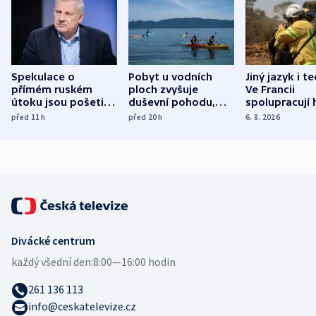
Spekulace o
Pobyt u vodních
Jiný jazyk i t
přímém ruském
ploch zvyšuje
Ve Francii
útoku jsou pošetilé,
duševní pohodu,
spolupracují h
míní estonský
ukázala
různých zemí
před 11
h
před 20
h
6. 8. 2026
bezpečnostní
mezinárodní studie
expert
Divácké centrum
každý všední den:
8:00—16:00 hodin
261 136 113
info@ceskatelevize.cz