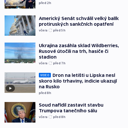
před 2
h
Americký Senát schválil velký balík
protiruských sankčních opatření
včera
před 5
h
Ukrajina zasáhla sklad Wildberries,
Rusové útočili na trh, hasiče či
stadion
včera
před 7
h
Dron na letišti u Lipska nesl
VIDEO
skoro kilo trhaviny, indicie ukazují
na Rusko
před 8
h
Soud nařídil zastavit stavbu
Trumpova tanečního sálu
včera
před 8
h