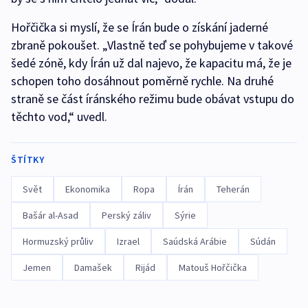
Hořčička si myslí, že se Írán bude o získání jaderné
zbraně pokoušet. „Vlastně teď se pohybujeme v takové
šedé zóně, kdy Írán už dal najevo, že kapacitu má, že je
schopen toho dosáhnout poměrně rychle. Na druhé
straně se část íránského režimu bude obávat vstupu do
těchto vod,“ uvedl.
ŠTÍTKY
Svět
Ekonomika
Ropa
Írán
Teherán
Bašár al-Asad
Perský záliv
Sýrie
Hormuzský průliv
Izrael
Saúdská Arábie
Súdán
Jemen
Damašek
Rijád
Matouš Hořčička