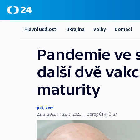
Hlavní události
Ukrajina
Volby
Domácí
Pandemie ve s
další dvě vakc
maturity
pet
,
zem
22. 3. 2021
22. 3. 2021
|
Zdroj:
ČTK
,
ČT24