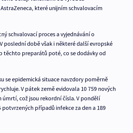
 AstraZeneca, které unijním schvalovacím
tný schvalovací proces a vyjednávání o
. V poslední době však i některé další evropské
p těchto preparátů poté, co se dodávky od
u se epidemická situace navzdory poměrně
ychluje. V pátek země evidovala 10 759 nových
 úmrtí, což jsou rekordní čísla. V pondělí
 potvrzených případů infekce za den a 189