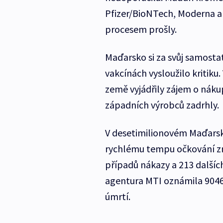
Pfizer/BioNTech, Moderna a
procesem prošly.
Maďarsko si za svůj samosta
vakcínách vysloužilo kritiku
země vyjádřily zájem o náku
západních výrobců zadrhly.
V desetimilionovém Maďarsk
rychlému tempu očkování zr
případů nákazy a 213 dalších
agentura MTI oznámila 9046
úmrtí.