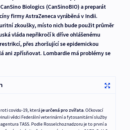
 CanSino Biologics (CanSinoBIO) a preparát
cíny firmy AstraZeneca vyráběná v Indii.
uritní zkoušky, místo nich bude použit průměr
ská vláda nepřikročí k dříve ohlášenému
estrikcí, přes zhoršující se epidemickou
dlá ani zpřísňovat. Lombardie má problémy se
n
roti covidu-19, která
je určená pro zvířata
. Očkovací
nuli vědci Federální veterinární a fytosanitární služby
agentura TASS. Podle Rosselchoznadzoru je to první a