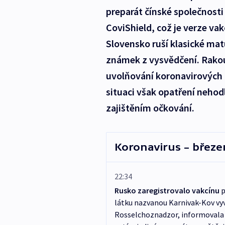
preparát čínské společnosti
CoviShield, což je verze vak
Slovensko ruší klasické mat
známek z vysvědčení. Rakou
uvolňování koronavirových r
situaci však opatření neho
zajištěním očkování.
Koronavirus – březe
22:34
Rusko zaregistrovalo vakcínu
p
látku nazvanou Karnivak-Kov vyvi
Rosselchoznadzor, informovala 