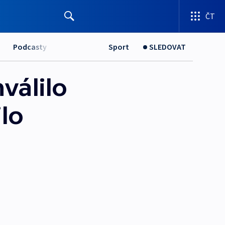
ČT
Podcasty
Sport
SLEDOVAT
válilo
ilo