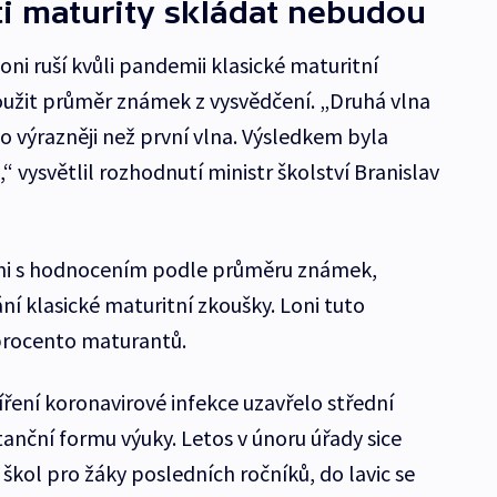
ti maturity skládat nebudou
oni ruší kvůli pandemii klasické maturitní
oužit průměr známek z vysvědčení. „Druhá vlna
o výrazněji než první vlna. Výsledkem byla
“ vysvětlil rozhodnutí ministr školství Branislav
eni s hodnocením podle průměru známek,
 klasické maturitní zkoušky. Loni tuto
procento maturantů.
šíření koronavirové infekce uzavřelo střední
stanční formu výuky. Letos v únoru úřady sice
škol pro žáky posledních ročníků, do lavic se