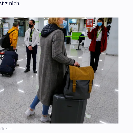
t z nich.
allorca