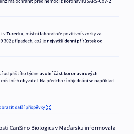
 jenž má ochránit před nemocí z koronaviru SARS-CoV-2
i v
Turecku
, místní laboratoře pozitivní vzorky za
39 302 případech, což je
nejvyšší denní přírůstek od
cí
od příštího týdne
uvolní část koronavirových
 místních obyvatel. Na předchozí objednání se například
obrazit další příspěvky
osti CanSino Biologics v Maďarsku informovala