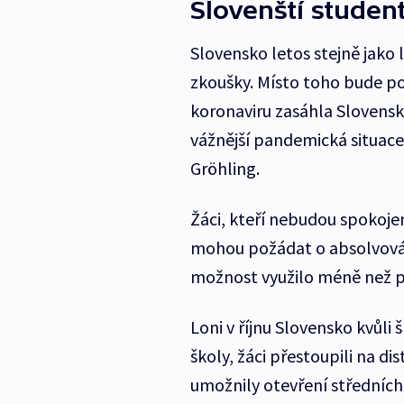
Slovenští studen
Slovensko letos stejně jako l
zkoušky. Místo toho bude p
koronaviru zasáhla Slovensk
vážnější pandemická situace,
Gröhling.
Žáci, kteří nebudou spokoj
mohou požádat o absolvování
možnost využilo méně než 
Loni v říjnu Slovensko kvůli 
školy, žáci přestoupili na di
umožnily otevření středních 