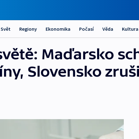
Svět
Regiony
Ekonomika
Počasí
Věda
Kultura
větě: Maďarsko sch
íny, Slovensko zruš