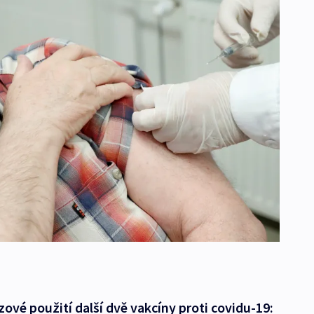
ové použití další dvě vakcíny proti covidu-19: