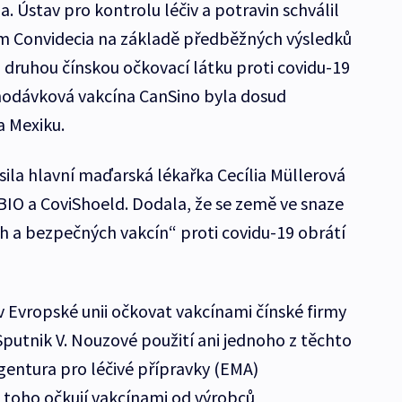
. Ústav pro kontrolu léčiv a potravin schválil
 Convidecia na základě předběžných výsledků
 o druhou čínskou očkovací látku proti covidu-19
odávková vakcína CanSino byla dosud
a Mexiku.
ila hlavní maďarská lékařka Cecília Müllerová
BIO a CoviShoeld. Dodala, že se země ve snaze
ch a bezpečných vakcín“ proti covidu-19 obrátí
v Evropské unii očkovat vakcínami čínské firmy
putnik V. Nouzové použití ani jednoho z těchto
entura pro léčivé přípravky (EMA)
 toho očkují vakcínami od výrobců