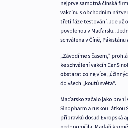
nejprve samotná čínská firma
vakcínu s obchodním názvem
třetí fáze testování. Jde už
povolenou v Maďarsku. Jedn
schválena v Číně, Pákistánu 
„Závodíme s časem,“ prohlás
ke schválení vakcín CanSino
obstarat co nejvíce „účinný
do všech „koutů světa“.
Maďarsko začalo jako první 
Sinopharm a ruskou látkou S
přípravků dosud Evropská ag
nedoporučila. Maďaři kromě