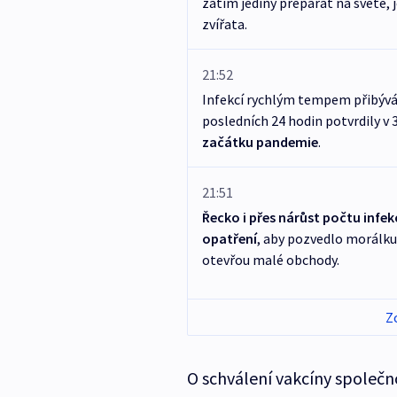
zatím jediný preparát na světě,
zvířata.
21:52
Infekcí rychlým tempem přibývá 
posledních 24 hodin potvrdily v 
začátku pandemie
.
21:51
Řecko
i přes nárůst počtu infek
opatření
, aby pozvedlo morálku
otevřou malé obchody.
Z
O schválení vakcíny společn