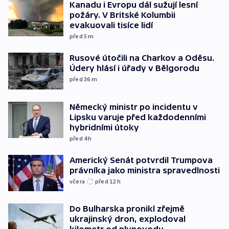
Kanadu i Evropu dál sužují lesní
požáry. V Britské Kolumbii
evakuovali tisíce lidí
před 5
m
Rusové útočili na Charkov a Oděsu.
Údery hlásí i úřady v Bělgorodu
před 36
m
Německý ministr po incidentu v
Lipsku varuje před každodenními
hybridními útoky
před 4
h
Americký Senát potvrdil Trumpova
právníka jako ministra spravedlnosti
včera
před 12
h
Do Bulharska pronikl zřejmě
ukrajinský dron, explodoval