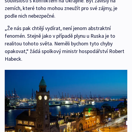
souvislosti s konfliktem na Ukrajině. Být závislý na
zemích, které toho mohou zneužít pro své zájmy, je
podle nich nebezpečné.
„Že nás pak chtějí vydírat, není jenom abstraktní
fenomén. Stejně jako v případě plynu u Ruska je to
realitou tohoto světa. Neměli bychom tyto chyby
opakovat,“ žádá spolkový ministr hospodářství Robert
Habeck.