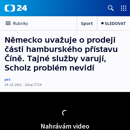
Sport
SLEDOVAT
Rubriky
Německo uvažuje o prodeji
části hamburského přístavu
Číně. Tajné služby varují,
Scholz problém nevidí
pet
24. 10. 2022
|
Zdroj:
ČT24
Nahrávám video