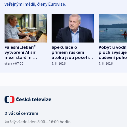
veřejnými médii, členy Eurovize.
Falešní „lékaři“
Spekulace o
Pobyt u vodn
vytvoření AI šíří
přímém ruském
ploch zvyšuje
mezi staršími
útoku jsou pošetilé,
duševní poho
Poláky nebezpečné
míní estonský
ukázala
včera v 07:00
7. 8. 2026
7. 8. 2026
zdravotní rady
bezpečnostní
mezinárodní 
expert
Divácké centrum
každý všední den:
8:00—16:00 hodin