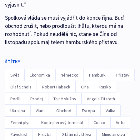
vyjasnit.“
Spolková vláda se musí vyjádřit do konce října. Buď
obchod zrušit, nebo prodloužit lhůtu, kterou má na
rozhodnutí. Pokud neudělá nic, stane se Čína od
listopadu spolumajitelem hamburského přístavu.
ŠTÍTKY
Svět
Ekonomika
Německo
Hamburk
Přístav
Olaf Scholz
Robert Habeck
Čína
Rusko
Podíl
Prodej
Tajné služby
Angela Titzrath
Ukrajina
Vláda
Obchod
Evropa
Válka
Zemní plyn
Kontejnerový terminál
Cosco
Veto
Závislost
Hrozba
Státní návštěva
Ministerstva