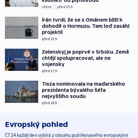
kilometr od plynovodu
včera
před 13
h
Írán tvrdí, že se s Ománem blíží k
dohodě o Hormuzu. Tam loď zasáhl
projektil
před 15
h
Zelenskyj je poprvé v Srbsku. Země
chtějí spolupracovat, ale ne
vojensky
před 17
h
Tisza nominovala na maďarského
prezidenta bývalého šéfa
nejvyššího soudu
před 18
h
Evropský pohled
ČT24 každý den vybírá z obsahu publikovaného evropskými