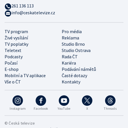
261 136 113
info@ceskatelevize.cz
TV program
Pro média
Živé vysílání
Reklama
TV poplatky
Studio Brno
Teletext
Studio Ostrava
Podcasty
Rada ČT
Počasí
Kariéra
E-shop
Podávání námětů
Mobilní a TV aplikace
Časté dotazy
Vše o ČT
Kontakty
Instagram
Facebook
YouTube
X
Threads
© Česká televize