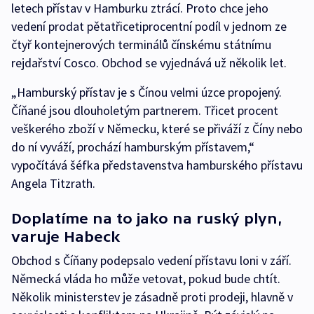
letech přístav v Hamburku ztrácí. Proto chce jeho
vedení prodat pětatřicetiprocentní podíl v jednom ze
čtyř kontejnerových terminálů čínskému státnímu
rejdařství Cosco. Obchod se vyjednává už několik let.
„Hamburský přístav je s Čínou velmi úzce propojený.
Číňané jsou dlouholetým partnerem. Třicet procent
veškerého zboží v Německu, které se přiváží z Číny nebo
do ní vyváží, prochází hamburským přístavem,“
vypočítává šéfka představenstva hamburského přístavu
Angela Titzrath.
Doplatíme na to jako na ruský plyn,
varuje Habeck
Obchod s Číňany podepsalo vedení přístavu loni v září.
Německá vláda ho může vetovat, pokud bude chtít.
Několik ministerstev je zásadně proti prodeji, hlavně v