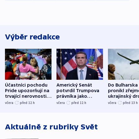
Výběr redakce
Účastníci pochodu
Americký Senát
Do Bulharska
Pride upozorňují na
potvrdil Trumpova
pronikl zřejm
trvající nerovnosti i
právníka jako
ukrajinský dr
společenskou
ministra
explodoval k
včera
před 12
h
včera
před 12
h
včera
před 13
h
atmosféru
spravedlnosti
od plynovod
Aktuálně z rubriky
Svět