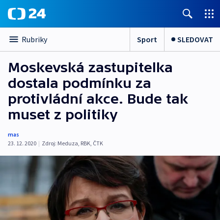
Sport
SLEDOVAT
Rubriky
Moskevská zastupitelka
dostala podmínku za
protivládní akce. Bude tak
muset z politiky
mas
23. 12. 2020
|
Zdroj:
Meduza
,
RBK
,
ČTK