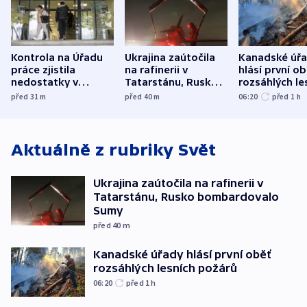
Kontrola na Úřadu
Ukrajina zaútočila
Kanadské úř
práce zjistila
na rafinerii v
hlásí první o
nedostatky v
Tatarstánu, Rusko
rozsáhlých le
účetnictví za 5,6
bombardovalo
požárů
před 31
m
před 40
m
06:20
před 1
h
miliardy
Sumy
Aktuálně z rubriky
Svět
Ukrajina zaútočila na rafinerii v
Tatarstánu, Rusko bombardovalo
Sumy
před 40
m
Kanadské úřady hlásí první oběť
rozsáhlých lesních požárů
06:20
před 1
h