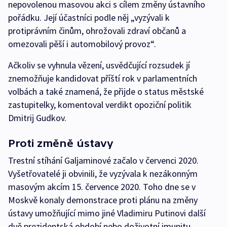
nepovolenou masovou akci s cílem změny ústavního
pořádku. Její účastníci podle něj „vyzývali k
protiprávním činům, ohrožovali zdraví občanů a
omezovali pěší i automobilový provoz“.
Ačkoliv se vyhnula vězení, usvědčující rozsudek jí
znemožňuje kandidovat příští rok v parlamentních
volbách a také znamená, že přijde o status městské
zastupitelky, komentoval verdikt opoziční politik
Dmitrij Gudkov.
Proti změně ústavy
Trestní stíhání Galjaminové začalo v červenci 2020.
Vyšetřovatelé ji obvinili, že vyzývala k nezákonným
masovým akcím 15. července 2020. Toho dne se v
Moskvě konaly demonstrace proti plánu na změny
ústavy umožňující mimo jiné Vladimiru Putinovi další
dvě prezidentská období nebo doživotní imunitu.