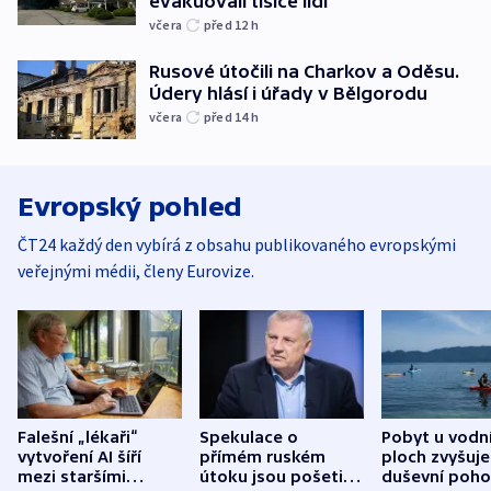
evakuovali tisíce lidí
včera
před 12
h
Rusové útočili na Charkov a Oděsu.
Údery hlásí i úřady v Bělgorodu
včera
před 14
h
Evropský pohled
ČT24 každý den vybírá z obsahu publikovaného evropskými
veřejnými médii, členy Eurovize.
Falešní „lékaři“
Spekulace o
Pobyt u vodn
vytvoření AI šíří
přímém ruském
ploch zvyšuje
mezi staršími
útoku jsou pošetilé,
duševní poho