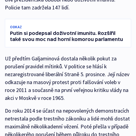
Policie tam zadržela 147 lidí.
ODKAZ
Putin si podepsal doživotní imunitu. Rozšířil
také svou moc nad horní komorou parlamentu
Už předtím Galjaminová dostala několik pokut za
porušení pravidel mítinků. V politice se hlásí k
nezaregistrované liberální Straně 5. prosince. Její název
odkazuje na masový protest proti falšování voleb v
roce 2011 a současně na první veřejnou kritiku vlády na
akci v Moskvě v roce 1965.
Do roku 2014 se účast na nepovolených demonstracích
netrestala podle trestního zákoníku a lidé mohli dostat
maximálně několikadenní vězení. Poté přešla v případě
několikerého porušení během půlroku do trestního