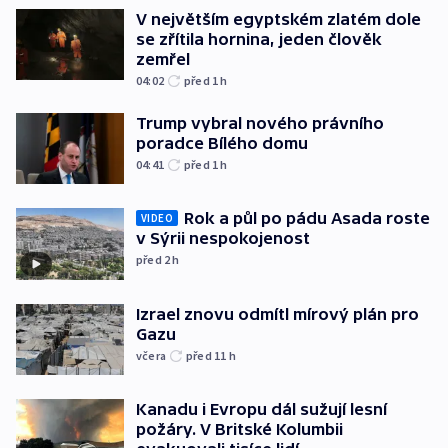
V největším egyptském zlatém dole
se zřítila hornina, jeden člověk
zemřel
04:02
před 1
h
Trump vybral nového právního
poradce Bílého domu
04:41
před 1
h
Rok a půl po pádu Asada roste
VIDEO
v Sýrii nespokojenost
před 2
h
Izrael znovu odmítl mírový plán pro
Gazu
včera
před 11
h
Kanadu i Evropu dál sužují lesní
požáry. V Britské Kolumbii