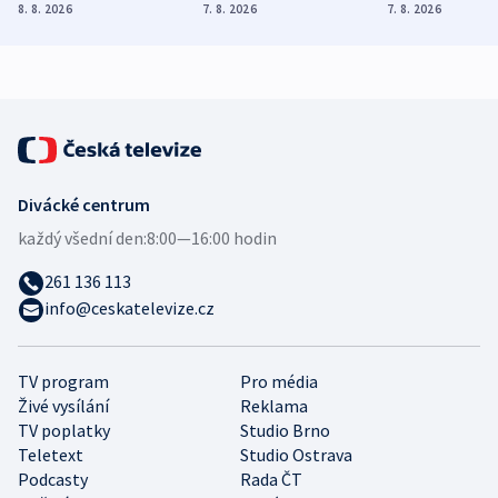
Poláky nebezpečné
míní estonský
ukázala
8. 8. 2026
7. 8. 2026
7. 8. 2026
zdravotní rady
bezpečnostní
mezinárodní 
expert
Divácké centrum
každý všední den:
8:00—16:00 hodin
261 136 113
info@ceskatelevize.cz
TV program
Pro média
Živé vysílání
Reklama
TV poplatky
Studio Brno
Teletext
Studio Ostrava
Podcasty
Rada ČT