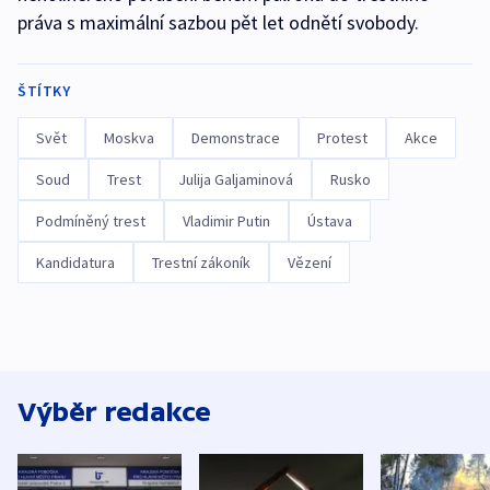
práva s maximální sazbou pět let odnětí svobody.
ŠTÍTKY
Svět
Moskva
Demonstrace
Protest
Akce
Soud
Trest
Julija Galjaminová
Rusko
Podmíněný trest
Vladimir Putin
Ústava
Kandidatura
Trestní zákoník
Vězení
Výběr redakce