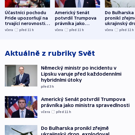
Účastníci pochodu
Americký Senát
Do Bulharska
Pride upozorňují na
potvrdil Trumpova
pronikl zřejm
trvající nerovnosti i
právníka jako
ukrajinský dr
společenskou
ministra
explodoval k
včera
před 11
h
včera
před 11
h
včera
před 12
h
atmosféru
spravedlnosti
od plynovod
Aktuálně z rubriky
Svět
Německý ministr po incidentu v
Lipsku varuje před každodenními
hybridními útoky
před 3
h
Americký Senát potvrdil Trumpova
právníka jako ministra spravedlnosti
včera
před 11
h
Do Bulharska pronikl zřejmě
ukrajinský dron, explodoval