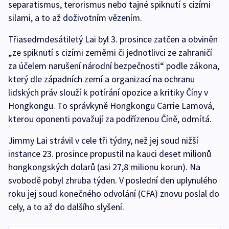
separatismus, terorismus nebo tajné spiknutí s cizími
silami, a to až doživotním vězením.
Třiasedmdesátiletý Lai byl 3. prosince zatčen a obviněn
„ze spiknutí s cizími zeměmi či jednotlivci ze zahraničí
za účelem narušení národní bezpečnosti“ podle zákona,
který dle západních zemí a organizací na ochranu
lidských práv slouží k potírání opozice a kritiky Číny v
Hongkongu. To správkyně Hongkongu Carrie Lamová,
kterou oponenti považují za podřízenou Číně, odmítá.
Jimmy Lai strávil v cele tři týdny, než jej soud nižší
instance 23. prosince propustil na kauci deset milionů
hongkongských dolarů (asi 27,8 milionu korun). Na
svobodě pobyl zhruba týden. V poslední den uplynulého
roku jej soud konečného odvolání (CFA) znovu poslal do
cely, a to až do dalšího slyšení.