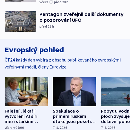
včera
před 20
h
Pentagon zveřejnil další dokumenty
o pozorování UFO
před 21
h
Evropský pohled
ČT24 každý den vybírá z obsahu publikovaného evropskými
veřejnými médii, členy Eurovize.
Falešní „lékaři“
Spekulace o
Pobyt u vodn
vytvoření AI šíří
přímém ruském
ploch zvyšuje
mezi staršími
útoku jsou pošetilé,
duševní poho
Poláky nebezpečné
míní estonský
ukázala
včera v 07:00
7. 8. 2026
7. 8. 2026