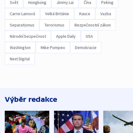
Svět
Hongkong
Jimmy Lai
Čína
Peking
Carrie Lamová
Velká Británie
Kauce
Vazba
Separatismus
Terorismus
Bezpečnostní zákon
Národní bezpečnost
Apple Daily
USA
Washington
Mike Pompeo
Demokracie
Next Digital
Výběr redakce