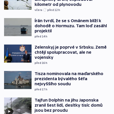
kilometr od plynovodu
včera
před 12
h
Írán tvrdí, že se s Ománem blíží k
dohodě o Hormuzu. Tam loď zasáhl
projektil
před 14
h
Zelenskyj je poprvé v Srbsku. Země
chtějí spolupracovat, ale ne
vojensky
před 16
h
Tisza nominovala na maďarského
prezidenta bývalého šéfa
nejvyššího soudu
před 17
h
Tajfun Dolphin na jihu Japonska
zranil šest lidí, desítky tisíc domů
jsou bez proudu