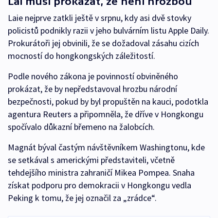
Lai musí prokázat, že není hrozbou
Laie nejprve zatkli ještě v srpnu, kdy asi dvě stovky
policistů podnikly razii v jeho bulvárním listu Apple Daily.
Prokurátoři jej obvinili, že se dožadoval zásahu cizích
mocností do hongkongských záležitostí.
Podle nového zákona je povinností obviněného
prokázat, že by nepředstavoval hrozbu národní
bezpečnosti, pokud by byl propuštěn na kauci, podotkla
agentura Reuters a připomněla, že dříve v Hongkongu
spočívalo důkazní břemeno na žalobcích.
Magnát býval častým návštěvníkem Washingtonu, kde
se setkával s americkými představiteli, včetně
tehdejšího ministra zahraničí Mikea Pompea. Snaha
získat podporu pro demokracii v Hongkongu vedla
Peking k tomu, že jej označil za „zrádce“.