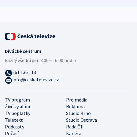
zdravotní rady
bezpečnostní
mezinárodní 
expert
Divácké centrum
každý všední den:
8:00—16:00 hodin
261 136 113
info@ceskatelevize.cz
TV program
Pro média
Živé vysílání
Reklama
TV poplatky
Studio Brno
Teletext
Studio Ostrava
Podcasty
Rada ČT
Počasí
Kariéra