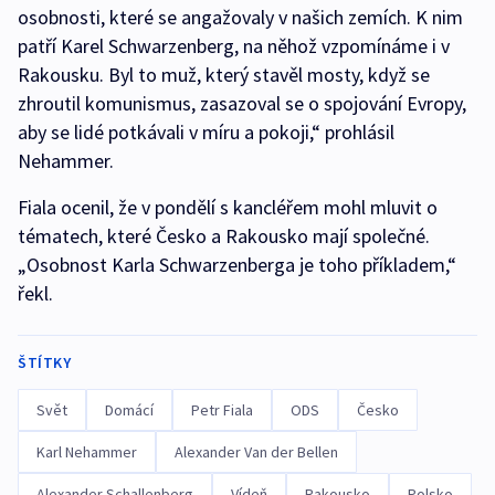
osobnosti, které se angažovaly v našich zemích. K nim
patří Karel Schwarzenberg, na něhož vzpomínáme i v
Rakousku. Byl to muž, který stavěl mosty, když se
zhroutil komunismus, zasazoval se o spojování Evropy,
aby se lidé potkávali v míru a pokoji,“ prohlásil
Nehammer.
Fiala ocenil, že v pondělí s kancléřem mohl mluvit o
tématech, které Česko a Rakousko mají společné.
„Osobnost Karla Schwarzenberga je toho příkladem,“
řekl.
ŠTÍTKY
Svět
Domácí
Petr Fiala
ODS
Česko
Karl Nehammer
Alexander Van der Bellen
Alexander Schallenberg
Vídeň
Rakousko
Polsko