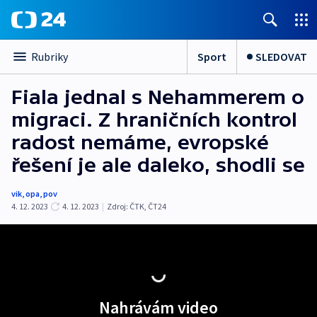
Sport
SLEDOVAT
Rubriky
Fiala jednal s Nehammerem o
migraci. Z hraničních kontrol
radost nemáme, evropské
řešení je ale daleko, shodli se
vik
,
opa
,
pov
4. 12. 2023
4. 12. 2023
|
Zdroj:
ČTK
,
ČT24
Nahrávám video