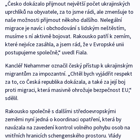
„Česko dokázalo přijmout největší počet ukrajinských
uprchlíků na obyvatele, za to jsme rádi, ale zmenšuje to
naše možnosti přijmout někoho dalšího. Nelegální
migrace je navíc i obchodování s lidským neštěstím,
musíme s ní aktivně bojovat. Rakousko patří k zemím,
které nejvíce zasáhla, a jsem rád, že v Evropské unii
postupujeme společně,“ uvedl Fiala.
Kancléř Nehammer označil český přístup k ukrajinským
migrantům za impozantní. „Chtěl bych vyjádřit respekt
za to, co Česká republika dokázala, a také za její boj
proti migraci, která masivně ohrožuje bezpečnost EU,“
sdělil.
Rakousko společně s dalšími středoevropskými
zeměmi nyní jedná o koordinaci opatření, která by
navázala na zavedení kontrol volného pohybu osob na
vnitřních hranicích schengenského prostoru. Vlády