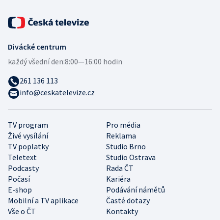
Divácké centrum
každý všední den:
8:00—16:00 hodin
261 136 113
info@ceskatelevize.cz
TV program
Pro média
Živé vysílání
Reklama
TV poplatky
Studio Brno
Teletext
Studio Ostrava
Podcasty
Rada ČT
Počasí
Kariéra
E-shop
Podávání námětů
Mobilní a TV aplikace
Časté dotazy
Vše o ČT
Kontakty