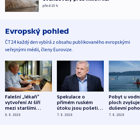
před 15
h
Evropský pohled
ČT24 každý den vybírá z obsahu publikovaného evropskými
veřejnými médii, členy Eurovize.
Falešní „lékaři“
Spekulace o
Pobyt u vodn
vytvoření AI šíří
přímém ruském
ploch zvyšuje
mezi staršími
útoku jsou pošetilé,
duševní poho
Poláky nebezpečné
míní estonský
ukázala
8. 8. 2026
7. 8. 2026
7. 8. 2026
zdravotní rady
bezpečnostní
mezinárodní 
expert