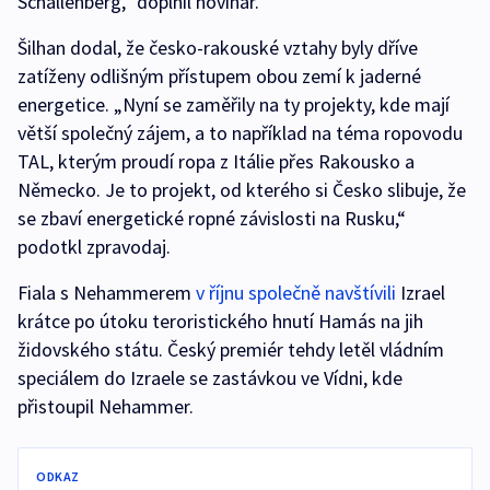
Schallenberg,“ doplnil novinář.
Šilhan dodal, že česko-rakouské vztahy byly dříve
zatíženy odlišným přístupem obou zemí k jaderné
energetice. „Nyní se zaměřily na ty projekty, kde mají
větší společný zájem, a to například na téma ropovodu
TAL, kterým proudí ropa z Itálie přes Rakousko a
Německo. Je to projekt, od kterého si Česko slibuje, že
se zbaví energetické ropné závislosti na Rusku,“
podotkl zpravodaj.
Fiala s Nehammerem
v říjnu společně navštívili
Izrael
krátce po útoku teroristického hnutí Hamás na jih
židovského státu. Český premiér tehdy letěl vládním
speciálem do Izraele se zastávkou ve Vídni, kde
přistoupil Nehammer.
ODKAZ