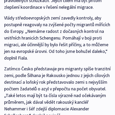
pravidelných schůzkách. Jejich cílem má být přitom
zlepšení koordinace v řešení nelegální migrace.
Vlády středoevropských zemí zavedly kontroly, aby
postupně reagovaly na zvýšené počty migrantů mířících
do Evropy. „Nemáme radost z dočasných kontrol na
vnitřních hranicích Schengenu. Pomáhají v boji proti
migraci, ale účinnější by bylo řešit příčiny, a to můžeme
jen na evropské úrovni. Od toho jsme bohužel daleko,“
doplnil Fiala.
Zatímco Česko představuje pro migranty spíše tranzitní
zemi, podle Šilhana je Rakousko jednou z jejich cílových
destinací a loňský rok představovalo zemi s nejvyšším
počtem žadatelů o azyl v přepočtu na počet obyvatel.
„Také letos mají být ta čísla výrazně nad očekávaným
průměrem, jak dával vědět rakouský kancléř
Nehammer i šéf zdejší diplomacie Alexander