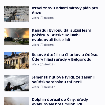
Izrael znovu odmítl mírový plán pro
Gazu
včera
před 8
h
Kanadu i Evropu dál sužují lesní
požáry. V Britské Kolumbii
evakuovali tisíce lidí
včera
před 9
h
Rusové útočili na Charkov a Oděsu.
Údery hlásí i úřady v Bělgorodu
včera
před 11
h
Jemenští hútíové tvrdí, že zasáhli
saúdskoarabskou rafinerii
včera
před 13
h
Dolphin dorazil do Číny, úřady
evakuovaly přes milion lidí