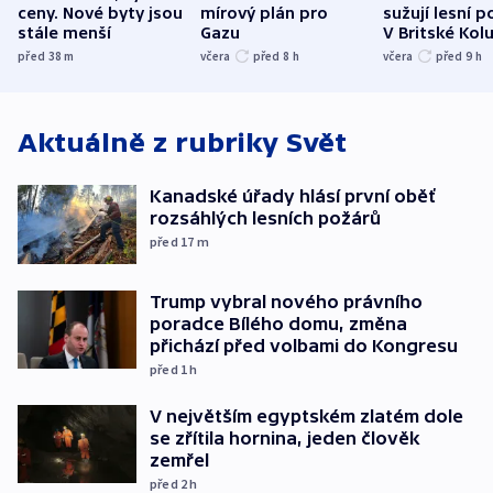
ceny. Nové byty jsou
mírový plán pro
sužují lesní p
stále menší
Gazu
V Britské Kol
evakuovali tis
před 38
m
včera
před 8
h
včera
před 9
h
Aktuálně z rubriky
Svět
Kanadské úřady hlásí první oběť
rozsáhlých lesních požárů
před 17
m
Trump vybral nového právního
poradce Bílého domu, změna
přichází před volbami do Kongresu
před 1
h
V největším egyptském zlatém dole
se zřítila hornina, jeden člověk
zemřel
před 2
h