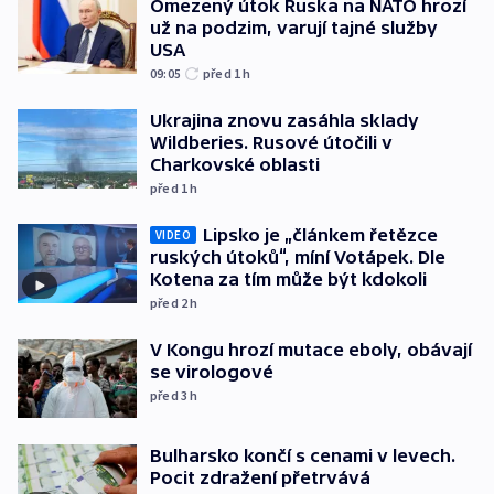
Omezený útok Ruska na NATO hrozí
už na podzim, varují tajné služby
USA
09:05
před 1
h
Ukrajina znovu zasáhla sklady
Wildberies. Rusové útočili v
Charkovské oblasti
před 1
h
Lipsko je „článkem řetězce
VIDEO
ruských útoků“, míní Votápek. Dle
Kotena za tím může být kdokoli
před 2
h
V Kongu hrozí mutace eboly, obávají
se virologové
před 3
h
Bulharsko končí s cenami v levech.
Pocit zdražení přetrvává