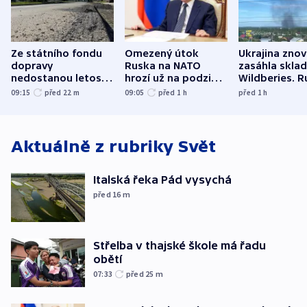
Ze státního fondu
Omezený útok
Ukrajina zno
dopravy
Ruska na NATO
zasáhla skla
nedostanou letos
hrozí už na podzim,
Wildberies. 
kraje na silnice ani
varují tajné služby
útočili v Cha
09:15
před 22
m
09:05
před 1
h
před 1
h
korunu, řekl Půta
USA
oblasti
Aktuálně z rubriky
Svět
Italská řeka Pád vysychá
před 16
m
Střelba v thajské škole má řadu
obětí
07:33
před 25
m