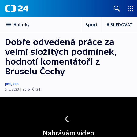
Sport
SLEDOVAT
Rubriky
Dobře odvedená práce za
velmi složitých podmínek,
hodnotí komentátoři z
Bruselu Čechy
pet
,
ton
2. 1. 2023
|
Zdroj:
ČT24
Nahrávám video