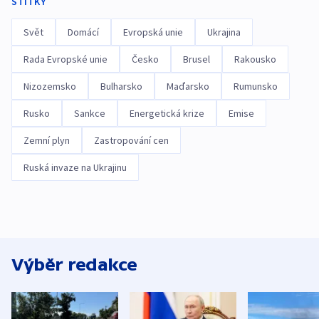
ŠTÍTKY
Svět
Domácí
Evropská unie
Ukrajina
Rada Evropské unie
Česko
Brusel
Rakousko
Nizozemsko
Bulharsko
Maďarsko
Rumunsko
Rusko
Sankce
Energetická krize
Emise
Zemní plyn
Zastropování cen
Ruská invaze na Ukrajinu
Výběr redakce