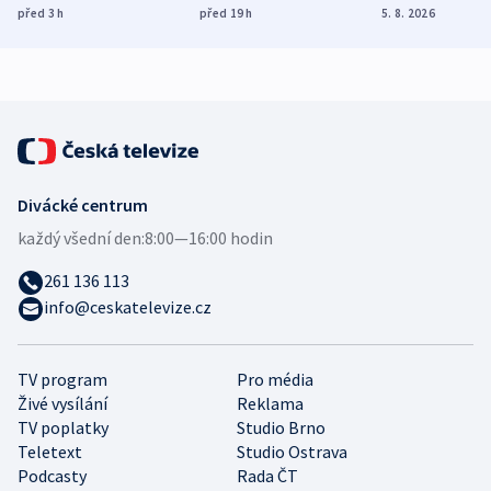
ukázala
různých zemí
dohodu o
před 3
h
před 19
h
5. 8. 2026
mezinárodní studie
demografii
Divácké centrum
každý všední den:
8:00—16:00 hodin
261 136 113
info@ceskatelevize.cz
TV program
Pro média
Živé vysílání
Reklama
TV poplatky
Studio Brno
Teletext
Studio Ostrava
Podcasty
Rada ČT