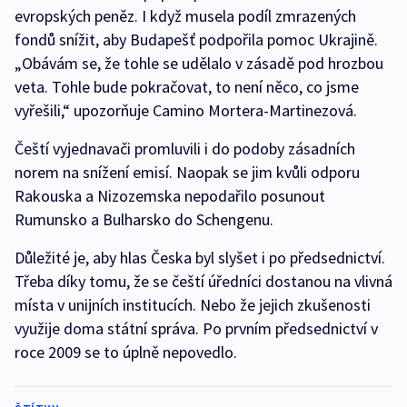
evropských peněz. I když musela podíl zmrazených
fondů snížit, aby Budapešť podpořila pomoc Ukrajině.
„Obávám se, že tohle se udělalo v zásadě pod hrozbou
veta. Tohle bude pokračovat, to není něco, co jsme
vyřešili,“ upozorňuje Camino Mortera-Martinezová.
Čeští vyjednavači promluvili i do podoby zásadních
norem na snížení emisí. Naopak se jim kvůli odporu
Rakouska a Nizozemska nepodařilo posunout
Rumunsko a Bulharsko do Schengenu.
Důležité je, aby hlas Česka byl slyšet i po předsednictví.
Třeba díky tomu, že se čeští úředníci dostanou na vlivná
místa v unijních institucích. Nebo že jejich zkušenosti
využije doma státní správa. Po prvním předsednictví v
roce 2009 se to úplně nepovedlo.