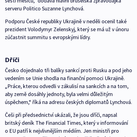
šesti měsíců,“ dodává hlavní bruselská zpravodajka
serveru Politico Suzanne Lynchová.
Podporu České republiky Ukrajině v neděli ocenil také
prezident Volodymyr Zelenskyj, který se má už v únoru
zúčastnit summitu s evropskými lídry.
Dříči
Česko dojednalo tři balíky sankcí proti Rusku a pod jeho
vedením se Unie shodla na finanční pomoci Ukrajině.
„Práce, kterou odvedli v zákulisí na sankcích a na tom,
aby země dosáhly jednoty, byla velmi důležitým
úspěchem,“ říká na adresu českých diplomatů Lynchová.
Češi při předsednictví ukázali, že jsou dříči, napsal
britský deník The Financial Times, který v informování
o EU patří k nejvlivnějším médiím. Jen ministři pro