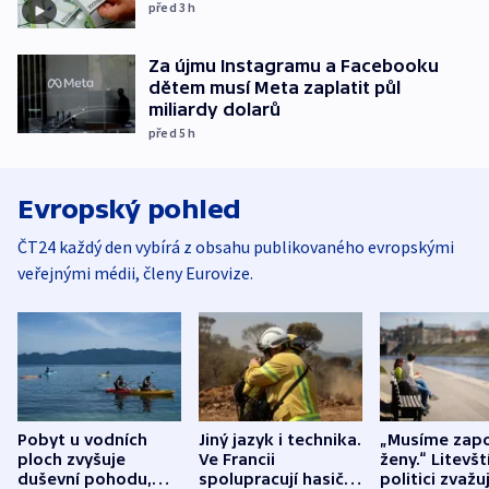
před 3
h
Za újmu Instagramu a Facebooku
dětem musí Meta zaplatit půl
miliardy dolarů
před 5
h
Evropský pohled
ČT24 každý den vybírá z obsahu publikovaného evropskými
veřejnými médii, členy Eurovize.
Pobyt u vodních
Jiný jazyk i technika.
„Musíme zapo
ploch zvyšuje
Ve Francii
ženy.“ Litevšt
duševní pohodu,
spolupracují hasiči z
politici zvažuj