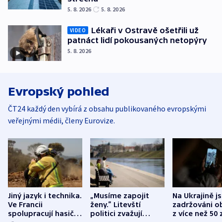
5. 8. 2026
5. 8. 2026
Lékaři v Ostravě ošetřili už
VIDEO
patnáct lidí pokousaných netopýry
5. 8. 2026
Evropský pohled
ČT24 každý den vybírá z obsahu publikovaného evropskými
veřejnými médii, členy Eurovize.
Jiný jazyk i technika.
„Musíme zapojit
Na Ukrajině j
Ve Francii
ženy.“ Litevští
zadržováni o
spolupracují hasiči z
politici zvažují
z více než 50 