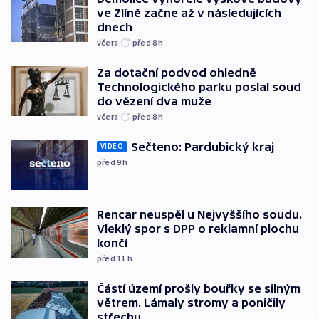
ve Zlíně začne až v následujících
dnech
včera
před 8
h
Za dotační podvod ohledně
Technologického parku poslal soud
do vězení dva muže
včera
před 8
h
Sečteno: Pardubický kraj
VIDEO
před 9
h
Rencar neuspěl u Nejvyššího soudu.
Vleklý spor s DPP o reklamní plochu
končí
před 11
h
Částí území prošly bouřky se silným
větrem. Lámaly stromy a poničily
střechu