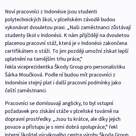
Noví pracovníci z Indonésie jsou studenti
polytechnických škol, v plzeňském závodě budou
vykonávat dvouletou praxi. „Naši zaměstnanci zůstávají
studenty škol v Indonésii. K nám přijíždějí na dvouletou
placenou pracovní stáž, která je v Indonésii zakončena
certifikátem o stáži. To jim později umožní získat lepší
uplatnění na tamějším trhu práce,“
řekla viceprezidentka Škody Group pro personalistiku
Šárka Moučková. Podle ní budou mít pracovníci z
Indonésie stejný plat i další pracovní podmínky jako
čeští zaměstnanci.
Pracovníci se domlouvají anglicky, to byl vstupní
požadavek pro získání stáže v plzeňské továrně na
dopravní prostředky. „Jsou tu krátce, ale díky jejich
povaze a přístupu je s nimi dobrá spolupráce,“ řekl
interní školitel výcvikového centra výroby Škoda Group