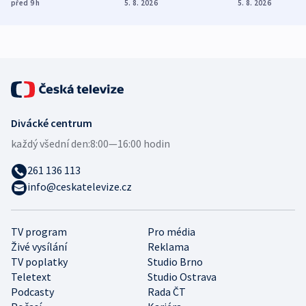
různých zemí
dohodu o
Bojovali na s
před 9
h
5. 8. 2026
5. 8. 2026
demografii
Ruska
Divácké centrum
každý všední den:
8:00—16:00 hodin
261 136 113
info@ceskatelevize.cz
TV program
Pro média
Živé vysílání
Reklama
TV poplatky
Studio Brno
Teletext
Studio Ostrava
Podcasty
Rada ČT