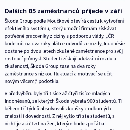
Dalších 85 zaměstnanců přijede v září
Škoda Group podle Moučkové otevírá cestu k vytvoření
efektivního systému, který umožní firmám získávat
potřebné pracovníky z ciziny s podporou vlády. „ČR
bude mít na dva roky plátce odvodů ze mzdy, Indonésie
dostane po dvou letech zkušené zaměstnance pro svůj
rostoucí průmysl. Studenti získají adekvátní mzdu a
zkušenosti, Škoda Group zase na dva roky
zaměstnance s nízkou fluktuací a motivací se učit
novým věcem,“ podotkla.
V předvýběru byly tři tisíce až čtyři tisíce mladých
Indonésanů, ze kterých Škoda vybrala 900 studentů. Ti
během tří týdnů absolvovali zkoušky z odborných
znalostí i dovedností. Z něj vyšlo tři sta studentů, z
nichž je asi čtvrtina žen, kterým bude zpočátku