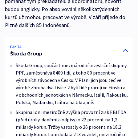
pomáhat tým překladatelů a koordinátorů, hovořit
budou anglicky. Po absolvování několikatýdenních
kurzů už mohou pracovat ve výrobě. V září přijede do
Plzně dalších 85 Indonésanů.
FAKTA
Škoda Group
Škoda Group, součást mezinárodní investiční skupiny
PPF, zaměstnává 8400 lidí, z toho 80 procent ve
výrobních závodech v Česku. V Plzni jich jsou teď ve
výrobě zhruba dva tisíce. Zbylí lidé pracují ve Finsku a
v obchodních jednotkách v Německu, Itálii, Rakousku,
Polsku, Maďarsku, Itálii a na Ukrajině.
Skupina loni meziročně zvýšila provozní zisk EBITDA
(před úroky, daněmi a odpisy) o 22 procent na 1,2
miliardy korun. Tržby vzrostly o 26 procent na 18,2
miliardy korun. Loni dodala 213 vozidel, meziročně o