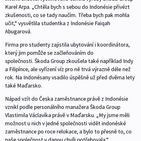
Karel Arpa. „Chtěla bych s sebou do Indonésie přivézt
zkušenosti, co se tady naučím. Třeba bych pak mohla
učit,“ vysvětlila studentka z Indonésie Faiqah
Abugarová.
Firma pro studenty zajistila ubytování i koordinátora,
který jim pomůže se začleňováním do
společnosti. Škoda Group zkoušela také například Indy
a Filipínce, ale vyřízení víz pro ně trvá výrazně déle než
rok. Na Indonésany vsadilo úspěšně už před dvěma lety
také Maďarsko.
Nápad vzít do Česka zaměstnance právě z Indonésie
vznikl podle personálního manažera Škoda Group
Vlastimila Václavíka právě v Maďarsku. „My jsme měli
možnost u nich v jedné společnosti vidět indonéské
zaměstnance po roce relokace, a bylo to přesně to, co
naše společnost v danou chvíli potřebovala,“