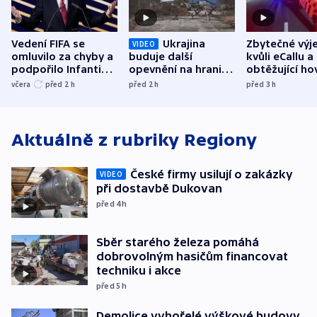
Vedení FIFA se
Ukrajina
Zbytečné výj
VIDEO
omluvilo za chyby a
buduje další
kvůli eCallu a
podpořilo Infantina.
opevnění na hranici
obtěžující ho
UEFA trvá na
s Běloruskem
zdržují záchr
včera
před 2
h
před 2
h
před 3
h
bojkotu
Aktuálně z rubriky
Regiony
České firmy usilují o zakázky
VIDEO
při dostavbě Dukovan
před 4
h
Sběr starého železa pomáhá
dobrovolným hasičům financovat
techniku i akce
před 5
h
Demolice vyhořelé výškové budovy