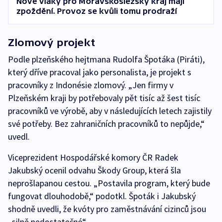
Nové vlaky pro Moravskoslezský kraj mají
zpoždění. Provoz se kvůli tomu prodraží
Zlomový projekt
Podle plzeňského hejtmana Rudolfa Špotáka (Piráti),
který dříve pracoval jako personalista, je projekt s
pracovníky z Indonésie zlomový. „Jen firmy v
Plzeňském kraji by potřebovaly pět tisíc až šest tisíc
pracovníků ve výrobě, aby v následujících letech zajistily
své potřeby. Bez zahraničních pracovníků to nepůjde,“
uvedl.
Viceprezident Hospodářské komory ČR Radek
Jakubský ocenil odvahu Škody Group, která šla
neprošlapanou cestou. „Postavila program, který bude
fungovat dlouhodobě,“ podotkl. Špoták i Jakubský
shodně uvedli, že kvóty pro zaměstnávání cizinců jsou
„silně nedostatečné“.