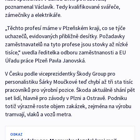
poznamenal Václavík. Tedy kvalifikované svářeče,
zámečníky a elektrikáře.
„Těchto profesí máme v Plzeňském kraji, co se týče
uchazečů, evidovaných přibližně desítky. Požadavky
zaměstnavatelů na tyto profese jsou stovky až nízké
tisíce,“ uvedla ředitelka odboru zaměstnanosti a EU
Úřadu práce Plzeň Pavla Janovská.
V Česku podle viceprezidentky Škody Group pro
personalistiku Šárky Moučkové teď chybí až tři sta tisíc
pracovníků pro výrobní pozice. Škoda aktuálně shání pět
set lidí, hlavně pro závody v Plzni a Ostravě. Podniku
totiž výrazně roste objem zakázek, zejména na výrobu
tramvají, vlaků a vozů metra.
ODKAZ