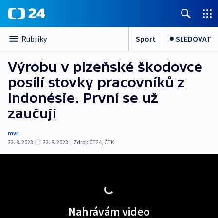
Sport
SLEDOVAT
Rubriky
Výrobu v plzeňské škodovce
posílí stovky pracovníků z
Indonésie. První se už
zaučují
mvr
22. 8. 2023
22. 8. 2023
|
Zdroj:
ČT24
,
ČTK
Nahrávám video