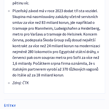
pětinu víc.
Plzeňský závod má v roce 2023 dodat tři sta vozidel.
Skupina má nasmlouvány zakázky včetně servisních
smluv za více než 83 miliard korun, jde například o
tramvaje pro Mannheim, Ludwigshafen a Heidelberg,
metro pro Varšavu a tramvaje do Helsinek. Koncem
června, podepsala Škoda Group svůj dosud největší
kontrakt za více než 24 miliard korun na modernizaci
nejméně 280 lokomotiv pro Egyptské státní dráhy, v
červenci pak osm souprav metra pro Sofii za více než
1,6 miliardy. Počátkem srpna firma oznámila, že s
italským partnerem vyrobí až 370 lůžkových vagonů
do Itálie až za 18 miliard korun.
Zdroj: ČTK
ŠTÍTKY