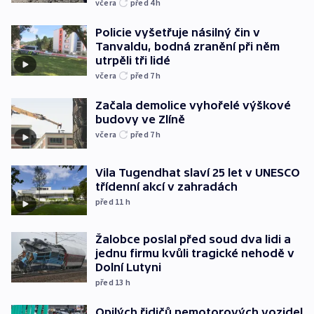
včera
před 4
h
Policie vyšetřuje násilný čin v
Tanvaldu, bodná zranění při něm
utrpěli tři lidé
včera
před 7
h
Začala demolice vyhořelé výškové
budovy ve Zlíně
včera
před 7
h
Vila Tugendhat slaví 25 let v UNESCO
třídenní akcí v zahradách
před 11
h
Žalobce poslal před soud dva lidi a
jednu firmu kvůli tragické nehodě v
Dolní Lutyni
před 13
h
Opilých řidičů nemotorových vozidel