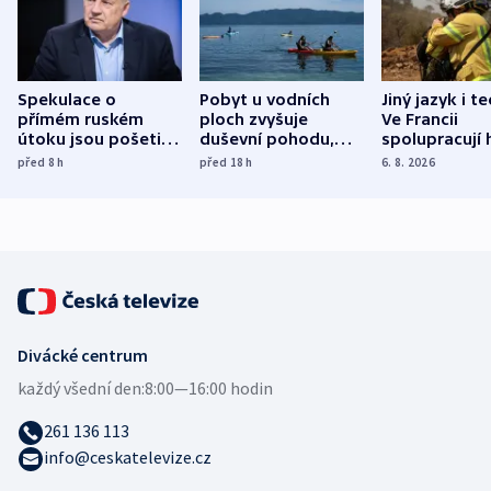
Spekulace o
Pobyt u vodních
Jiný jazyk i t
přímém ruském
ploch zvyšuje
Ve Francii
útoku jsou pošetilé,
duševní pohodu,
spolupracují h
míní estonský
ukázala
různých zemí
před 8
h
před 18
h
6. 8. 2026
bezpečnostní
mezinárodní studie
expert
Divácké centrum
každý všední den:
8:00—16:00 hodin
261 136 113
info@ceskatelevize.cz