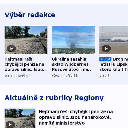
Výběr redakce
Hejtmani řeší
Ukrajina zasáhla
Dron n
VIDEO
chybějící peníze na
sklad Wildberries,
letišti u Lips
opravu silnic. Jsou
Rusové útočili na
skoro kilo trh
nenárokové, namítá
trh, hasiče či
indicie ukazuj
včera
před 4
h
včera
před 5
h
před 5
h
ministerstvo
stadion
Rusko
Aktuálně z rubriky
Regiony
Hejtmani řeší chybějící peníze na
opravu silnic. Jsou nenárokové,
namítá ministerstvo