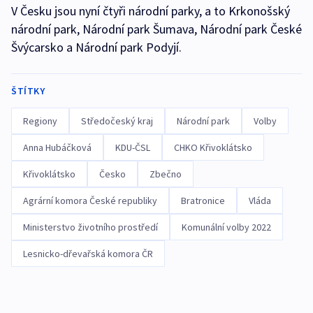
V Česku jsou nyní čtyři národní parky, a to Krkonošský
národní park, Národní park Šumava, Národní park České
Švýcarsko a Národní park Podyjí.
ŠTÍTKY
Regiony
Středočeský kraj
Národní park
Volby
Anna Hubáčková
KDU-ČSL
CHKO Křivoklátsko
Křivoklátsko
Česko
Zbečno
Agrární komora České republiky
Bratronice
Vláda
Ministerstvo životního prostředí
Komunální volby 2022
Lesnicko-dřevařská komora ČR