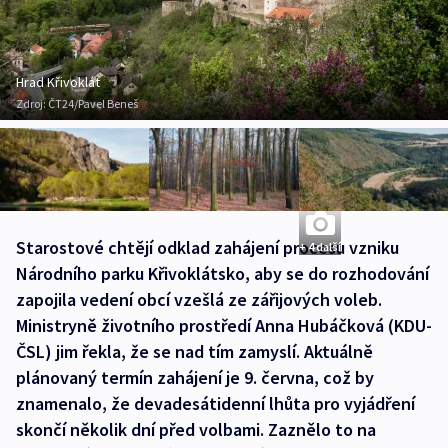
Hrad Křivoklát
Zdroj:
ČT24/Pavel Beneš
Starostové chtějí odklad zahájení procesu vzniku
+ 4 další
Národního parku Křivoklátsko, aby se do rozhodování
zapojila vedení obcí vzešlá ze zářijových voleb.
Ministryně životního prostředí Anna Hubáčková (KDU-
ČSL) jim řekla, že se nad tím zamyslí. Aktuálně
plánovaný termín zahájení je 9. června, což by
znamenalo, že devadesátidenní lhůta pro vyjádření
skončí několik dní před volbami. Zaznělo to na