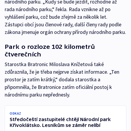
národního parku. „Kudy se bude jezdit, rozhodne až
rada národního parku,“ řekla. Rada vznikne až po
vyhlášení parku, což bude zřejmě za několik let.
Zástupci obcí jsou členové rady, další členy rady podle
zákona jmenuje orgán ochrany přírody národního parku.
Park o rozloze 102 kilometrů
čtverečních
Starostka Bratronic Miloslava Knížetová také
zdůraznila, že je třeba nejprve získat informace. „Ten
prostor je zatím krátký,“ dodala starostka a
připomněla, že Bratronice zatím oficiální postoj k
národnímu parku nepřednesly.
ODKAZ
Středočeští zastupitelé chtějí Národní park
Křivoklátsko. Lesníkům se záměr nelíbí