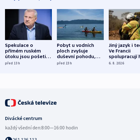
Spekulace o
Pobyt u vodních
Jiný jazyk i t
přímém ruském
ploch zvyšuje
Ve Francii
útoku jsou pošetilé,
duševní pohodu,
spolupracují h
míní estonský
ukázala
různých zemí
před 13
h
před 23
h
6. 8. 2026
bezpečnostní
mezinárodní studie
expert
Divácké centrum
každý všední den:
8:00—16:00 hodin
261 136 113