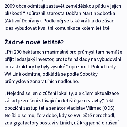
2009 obce odmítají zastavět zemědělskou půdu v jejich
blízkosti,“ zdůraznil starosta Dobřan Martin Sobotka
(Aktivní Dobřany). Podle něj se také vrátila do zásad
idea vybudovat kvalitní komunikace kolem letiště.
Žádné nové letiště?
„Při 200 hektarech maximálně pro průmysl tam nemůže
přijít ledasjaký investor, protože náklady na vybudování
infrastruktury by byly vysoké,“ upozornil. Pokud tedy
VW Líně odmítne, odkládá se podle Sobotky
průmyslová zóna v Líních nadlouho.
„Nejedná se jen o zúžení lokality, ale cílem aktualizace
zásad je zrušení stávajícího letiště jako stavby,“ řekl
opoziční zastupitel a senátor Vladislav Vilímec (ODS).
Nelíbilo se mu, že v době, kdy se VW ještě nerozhodl,
zda gigafactory postaví v Líních, už kraj jedná o rušení