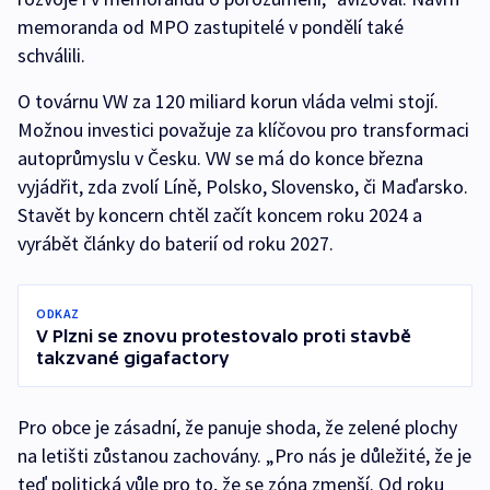
memoranda od MPO zastupitelé v pondělí také
schválili.
O továrnu VW za 120 miliard korun vláda velmi stojí.
Možnou investici považuje za klíčovou pro transformaci
autoprůmyslu v Česku. VW se má do konce března
vyjádřit, zda zvolí Líně, Polsko, Slovensko, či Maďarsko.
Stavět by koncern chtěl začít koncem roku 2024 a
vyrábět články do baterií od roku 2027.
ODKAZ
V Plzni se znovu protestovalo proti stavbě
takzvané gigafactory
Pro obce je zásadní, že panuje shoda, že zelené plochy
na letišti zůstanou zachovány. „Pro nás je důležité, že je
teď politická vůle pro to, že se zóna zmenší. Od roku