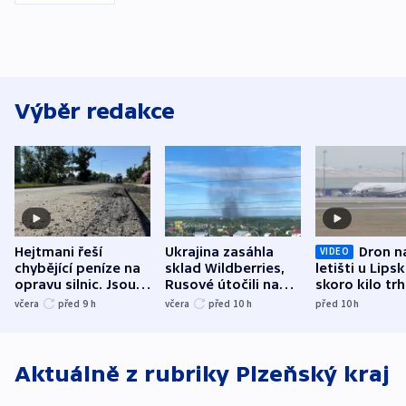
Výběr redakce
Hejtmani řeší
Ukrajina zasáhla
Dron n
VIDEO
chybějící peníze na
sklad Wildberries,
letišti u Lips
opravu silnic. Jsou
Rusové útočili na
skoro kilo trh
nenárokové, namítá
trh, hasiče či
indicie ukazuj
včera
před 9
h
včera
před 10
h
před 10
h
ministerstvo
stadion
Rusko
Aktuálně z rubriky
Plzeňský kraj