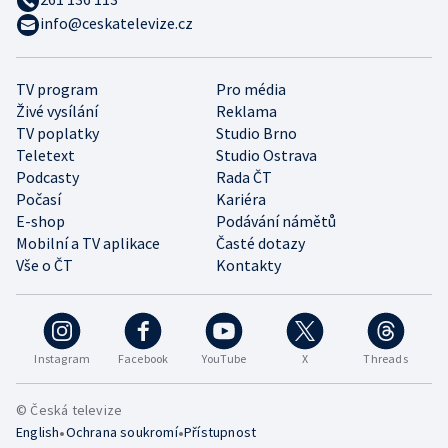
info@ceskatelevize.cz
TV program
Pro média
Živé vysílání
Reklama
TV poplatky
Studio Brno
Teletext
Studio Ostrava
Podcasty
Rada ČT
Počasí
Kariéra
E-shop
Podávání námětů
Mobilní a TV aplikace
Časté dotazy
Vše o ČT
Kontakty
Instagram
Facebook
YouTube
X
Threads
© Česká televize
•
•
English
Ochrana soukromí
Přístupnost