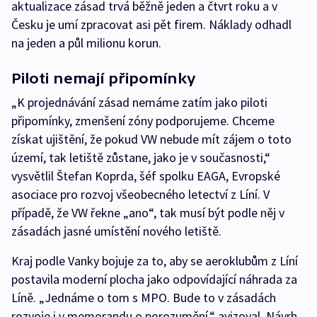
aktualizace zásad trvá běžně jeden a čtvrt roku a v
Česku je umí zpracovat asi pět firem. Náklady odhadl
na jeden a půl milionu korun.
Piloti nemají připomínky
„K projednávání zásad nemáme zatím jako piloti
připomínky, zmenšení zóny podporujeme. Chceme
získat ujištění, že pokud VW nebude mít zájem o toto
území, tak letiště zůstane, jako je v současnosti,“
vysvětlil Štefan Koprda, šéf spolku EAGA, Evropské
asociace pro rozvoj všeobecného letectví z Líní. V
případě, že VW řekne „ano“, tak musí být podle něj v
zásadách jasné umístění nového letiště.
Kraj podle Vanky bojuje za to, aby se aeroklubům z Líní
postavila moderní plocha jako odpovídající náhrada za
Líně. „Jednáme o tom s MPO. Bude to v zásadách
rozvoje i v memorandu o porozumění,“ avizoval. Návrh