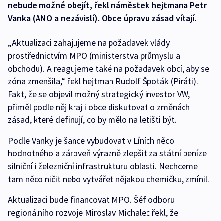
nebude možné obejít, řekl náměstek hejtmana Petr
Vanka (ANO a nezávislí). Obce úpravu zásad vítají.
„Aktualizaci zahajujeme na požadavek vlády
prostřednictvím MPO (ministerstva průmyslu a
obchodu). A reagujeme také na požadavek obcí, aby se
zóna zmenšila,“ řekl hejtman Rudolf Špoták (Piráti).
Fakt, že se objevil možný strategický investor VW,
přiměl podle něj kraj i obce diskutovat o změnách
zásad, které definují, co by mělo na letišti být.
Podle Vanky je šance vybudovat v Líních něco
hodnotného a zároveň výrazně zlepšit za státní peníze
silniční i železniční infrastrukturu oblasti. Nechceme
tam něco ničit nebo vytvářet nějakou chemičku, zmínil.
Aktualizaci bude financovat MPO. Šéf odboru
regionálního rozvoje Miroslav Michalec řekl, že