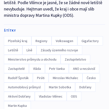
letiště. Podle Vilímce je jasné, že se žádné nové letiště
nevybuduje. Hejtman uvedl, že kraj i obce mají slib
ministra dopravy Martina Kupky (ODS).
ŠTÍTKY
Plzeňský kraj
Regiony
Volkswagen
Gigafactory
Letiště
Líně
Zásady územního rozvoje
Ministerstvo průmyslu a obchodu
Zastupitelstvo
Zastupitelé
Vláda
Petr Vanka
ANO a nezávislí
Rudolf Špoták
Piráti
Miroslav Michalec
Česko
Automobilový průmysl
Martin Sobotka
Dobřany
Aktivní Dobřany
Vladislav Vilímec
ODS
Martin Kupka