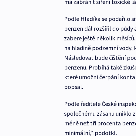
má zabránit šíření toxické l
Podle Hladíka se podařilo situ
benzen dál rozšířil do půdy 
zabere ještě několik měsíců.
na hladině podzemní vody, kt
Následovat bude čištění po
benzenu. Probíhá také zkušeb
které umožní čerpání kont
popsal.
Podle ředitele České inspekc
společnému zásahu uniklo z 
méně než tři procenta benze
minimální,“ podotkl.