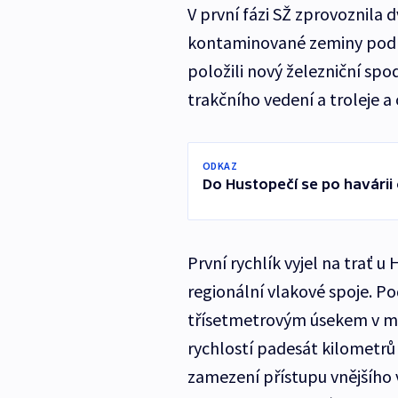
V první fázi SŽ zprovoznila
kontaminované zeminy pod tr
položili nový železniční spod
trakčního vedení a troleje a 
ODKAZ
Do Hustopečí se po havárii 
První rychlík vyjel na trať u 
regionální vlakové spoje. P
třísetmetrovým úsekem v mí
rychlostí padesát kilometrů 
zamezení přístupu vnějšího 