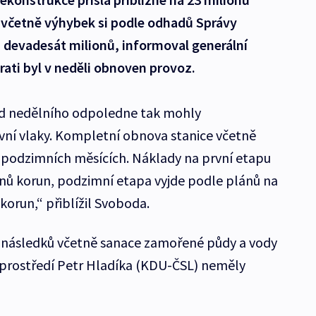
včetně výhybek si podle odhadů Správy
h devadesát milionů, informoval generální
trati byl v neděli obnoven provoz.
 od nedělního odpoledne tak mohly
vní vlaky. Kompletní obnova stanice včetně
podzimních měsících. Náklady na první etapu
ionů korun, podzimní etapa vyjde podle plánů na
korun,“ přiblížil Svoboda.
i následků včetně sanace zamořené půdy a vody
 prostředí Petr Hladíka (KDU-ČSL) neměly