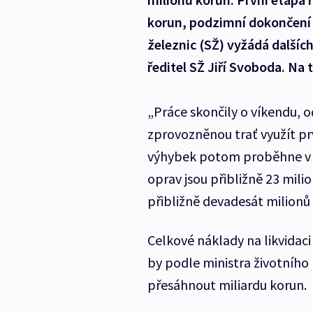
korun, podzimní dokončení 
železnic (SŽ) vyžádá dalšíc
ředitel SŽ Jiří Svoboda. Na 
„Práce skončily o víkendu,
zprovozněnou trať využít pr
výhybek potom proběhne v 
oprav jsou přibližně 23 mil
přibližně devadesát milionů 
Celkové náklady na likvidac
by podle ministra životního
přesáhnout miliardu korun.