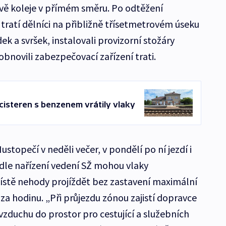
 dvě koleje v přímém směru. Po odtěžení
atí dělníci na přibližně třísetmetrovém úseku
ek a svršek, instalovali provizorní stožáry
obnovili zabezpečovací zařízení trati.
cisteren s benzenem vrátily vlaky
Hustopečí v neděli večer, v pondělí po ní jezdí i
odle nařízení vedení SŽ mohou vlaky
stě nehody projíždět bez zastavení maximální
za hodinu. „Při průjezdu zónou zajistí dopravce
vzduchu do prostor pro cestující a služebních