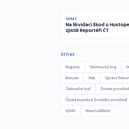
ODKAZ
Na likvidaci škod u Hustope
zjistili Reportéři ČT
ŠTÍTKY
Regiony
Olomoucký kraj
H
Benzen
Vlak
Správa železn
Železniční trať
Životní prostřed
Česká inspekce životního prostředí
Výběr
Hlavní události