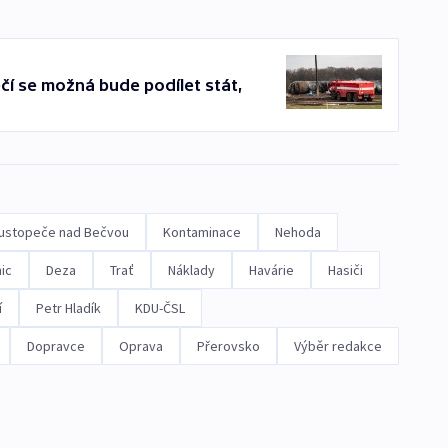
čí se možná bude podílet stát,
ustopeče nad Bečvou
Kontaminace
Nehoda
ic
Deza
Trať
Náklady
Havárie
Hasiči
í
Petr Hladík
KDU-ČSL
Dopravce
Oprava
Přerovsko
Výběr redakce