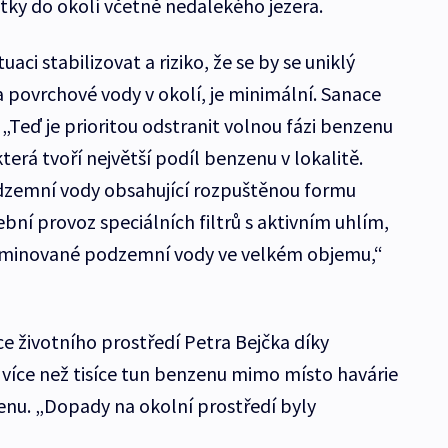
átky do okolí včetně nedalekého jezera.
aci stabilizovat a riziko, že se by se uniklý
a povrchové vody v okolí, je minimální. Sanace
 „Teď je prioritou odstranit volnou fázi benzenu
erá tvoří největší podíl benzenu v lokalitě.
dzemní vody obsahující rozpuštěnou formu
ní provoz speciálních filtrů s aktivním uhlím,
aminované podzemní vody ve velkém objemu,“
e životního prostředí Petra Bejčka díky
více než tisíce tun benzenu mimo místo havárie
nu. „Dopady na okolní prostředí byly