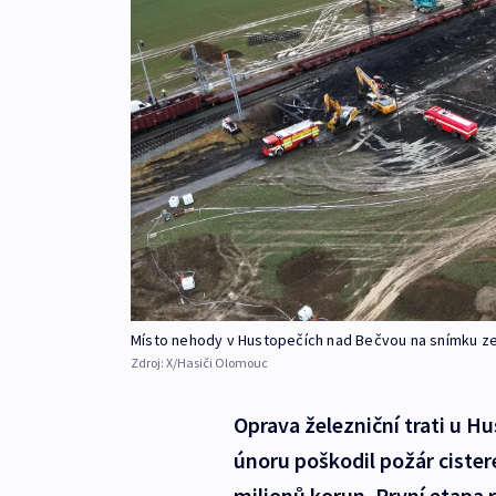
Místo nehody v Hustopečích nad Bečvou na snímku ze 
Zdroj:
X/Hasiči Olomouc
Oprava železniční trati u H
únoru poškodil požár ciste
milionů korun. První etapa r