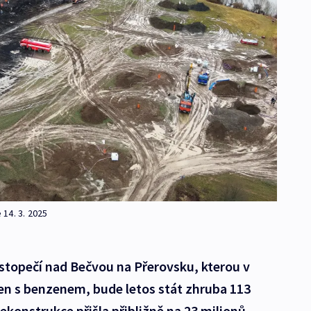
14. 3. 2025
ustopečí nad Bečvou na Přerovsku, kterou v
ren s benzenem, bude letos stát zhruba 113
ekonstrukce přišla přibližně na 23 milionů