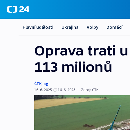
Hlavní události
Ukrajina
Volby
Domácí
Oprava trati u
113 milionů
ČTK
,
ag
16. 6. 2025
16. 6. 2025
|
Zdroj:
ČTK