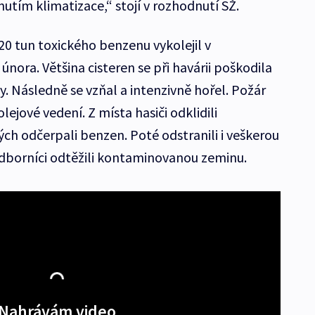
utím klimatizace,“ stojí v rozhodnutí SŽ.
20 tun toxického benzenu vykolejil v
nora. Většina cisteren se při havárii poškodila
y. Následně se vzňal a intenzivně hořel. Požár
olejové vedení. Z místa hasiči odklidili
ých odčerpali benzen. Poté odstranili i veškerou
 odborníci odtěžili kontaminovanou zeminu.
Nahrávám video