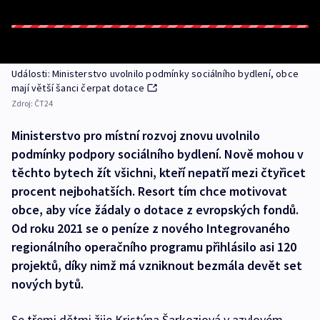
Události: Ministerstvo uvolnilo podmínky sociálního bydlení, obce
mají větší šanci čerpat dotace
Zdroj:
ČT24
Ministerstvo pro místní rozvoj znovu uvolnilo
podmínky podpory sociálního bydlení. Nově mohou v
těchto bytech žít všichni, kteří nepatří mezi čtyřicet
procent nejbohatších. Resort tím chce motivovat
obce, aby více žádaly o dotace z evropských fondů.
Od roku 2021 se o peníze z nového Integrovaného
regionálního operačního programu přihlásilo asi 120
projektů, díky nimž má vzniknout bezmála devět set
nových bytů.
Se třemi dětmi žije Kristýna Šarkoziová v azylovém