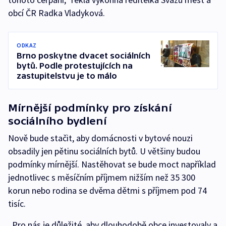
obcí ČR Radka Vladyková.
ODKAZ
Brno poskytne dvacet sociálních
bytů. Podle protestujících na
zastupitelstvu je to málo
Mírnější podmínky pro získání
sociálního bydlení
Nově bude stačit, aby domácnosti v bytové nouzi
obsadily jen pětinu sociálních bytů. U většiny budou
podmínky mírnější. Nastěhovat se bude moct například
jednotlivec s měsíčním příjmem nižším než 35 300
korun nebo rodina se dvěma dětmi s příjmem pod 74
tisíc.
„Pro nás je důležité, aby dlouhodobě obce investovaly a