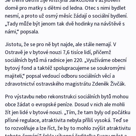
domě pro matky s dětmi od ledna. Otec s nimi bydlet
nesmí, a proto už osmý měsíc žádají o sociální bydlení.
„Tady může být jenom tak dvě hodinky na návštěvě s
námi,“ popsala.
Jistotu, že se pro ně byt najde, ale stále nemají. V
Ostravě je v bytové nouzi 7,6 tisíce lidí, přičemž
sociálních bytů má radnice jen 220. „Využíváme obecní
bytový fond a taktéž spolupracujeme se soukromými
majiteli,“ popsal vedoucí odboru sociálních věcí a
zdravotnictví ostravského magistrátu Zdeněk Živčák.
Pro výstavbu nebo rekonstrukci sociálních bytů mohou
obce žádat o evropské peníze. Dosud v nich ale mohli
žít jen lidé v bytové nouzi.
„Tím, že tam byly od počátku
přísné regulace, atraktivita nebyla příliš vysoká. Teď se
to rozvolňuje a lze říct, že by to mohlo zvýšit atraktivitu
tohoto čerpání,“ řekla výkonná ředitelka Svazu měst a