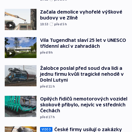
Začala demolice vyhořelé výškové
budovy ve Zlíně
10:53
před 5
h
Vila Tugendhat slaví 25 let v UNESCO
třídenní akcí v zahradách
před 9
h
Žalobce poslal před soud dva lidi a
jednu firmu kvůli tragické nehodě v
Dolní Lutyni
před 11
h
Opilých řidičů nemotorových vozidel
skokově přibylo, nejvíc ve středních
Čechách
před 17
h
České firmy usilují o zakázky
VIDEO