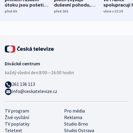
útoku jsou pošetilé,
duševní pohodu,
spolupracují h
míní estonský
ukázala
různých zemí
před 6
h
před 16
h
včera v 15:30
bezpečnostní
mezinárodní studie
expert
Divácké centrum
každý všední den:
8:00—16:00 hodin
261 136 113
info@ceskatelevize.cz
TV program
Pro média
Živé vysílání
Reklama
TV poplatky
Studio Brno
Teletext
Studio Ostrava