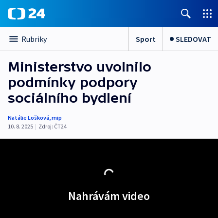
Sport
SLEDOVAT
Rubriky
Ministerstvo uvolnilo
podmínky podpory
sociálního bydlení
Natálie Lošková
,
mip
10. 8. 2025
|
Zdroj:
ČT24
Nahrávám video