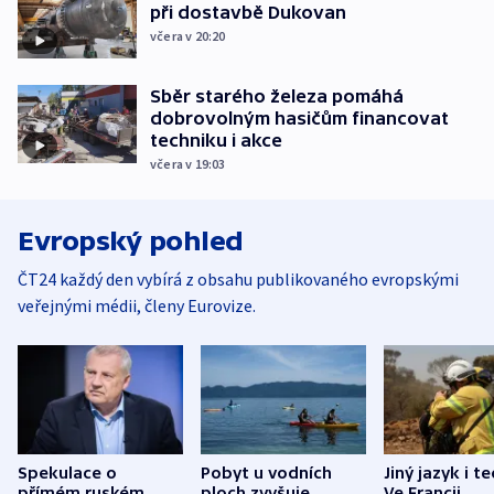
při dostavbě Dukovan
včera v 20:20
Sběr starého železa pomáhá
dobrovolným hasičům financovat
techniku i akce
včera v 19:03
Evropský pohled
ČT24 každý den vybírá z obsahu publikovaného evropskými
veřejnými médii, členy Eurovize.
Spekulace o
Pobyt u vodních
Jiný jazyk i t
přímém ruském
ploch zvyšuje
Ve Francii