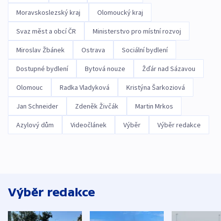
Moravskoslezský kraj
Olomoucký kraj
Svaz měst a obcí ČR
Ministerstvo pro místní rozvoj
Miroslav Žbánek
Ostrava
Sociální bydlení
Dostupné bydlení
Bytová nouze
Žďár nad Sázavou
Olomouc
Radka Vladyková
Kristýna Šarkoziová
Jan Schneider
Zdeněk Živčák
Martin Mrkos
Azylový dům
Videočlánek
Výběr
Výběr redakce
Výběr redakce