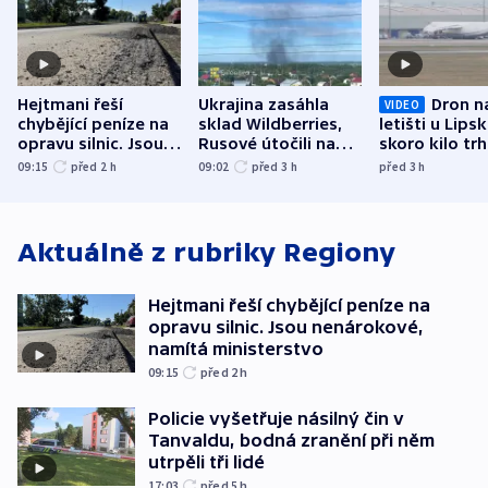
Hejtmani řeší
Ukrajina zasáhla
Dron n
VIDEO
chybějící peníze na
sklad Wildberries,
letišti u Lips
opravu silnic. Jsou
Rusové útočili na
skoro kilo trh
nenárokové, namítá
trh, hasiče či
indicie ukazuj
09:15
před 2
h
09:02
před 3
h
před 3
h
ministerstvo
stadion
Rusko
Aktuálně z rubriky
Regiony
Hejtmani řeší chybějící peníze na
opravu silnic. Jsou nenárokové,
namítá ministerstvo
09:15
před 2
h
Policie vyšetřuje násilný čin v
Tanvaldu, bodná zranění při něm
utrpěli tři lidé
17:03
před 5
h